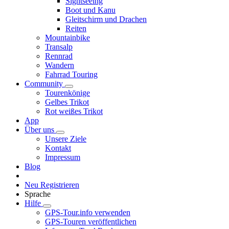
Sightseeing
Boot und Kanu
Gleitschirm und Drachen
Reiten
Mountainbike
Transalp
Rennrad
Wandern
Fahrrad Touring
Community
Tourenkönige
Gelbes Trikot
Rot weißes Trikot
App
Über uns
Unsere Ziele
Kontakt
Impressum
Blog
Neu Registrieren
Sprache
Hilfe
GPS-Tour.info verwenden
GPS-Touren veröffentlichen