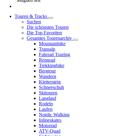
Mitglied seit
Touren & Tracks
Suchen
Die schönsten Touren
Die Top Favoriten
Gesamtes Tourenarchiv
Mountainbike
Transalp
Fahrrad Touring
Rennrad
Trekkingbike
Bergtour
Wandern
Klettersteig
Schneeschuh
Skitouren
Langlauf
Rodeln
Laufen
Nordic Walking
Inlineskates
Motorrad
ATV-Quad