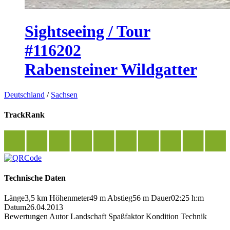
Sightseeing / Tour
#116202
Rabensteiner Wildgatter
Deutschland
/
Sachsen
TrackRank
Technische Daten
Länge
3,5 km
Höhenmeter
49 m
Abstieg
56 m
Dauer
02:25 h:m
Datum
26.04.2013
Bewertungen
Autor
Landschaft
Spaßfaktor
Kondition
Technik