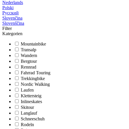
Nederlands
Polski
Русский
Slovenčina
Slovenščina
Filter
Kategorien
Mountainbike
Transalp
Wandern
Bergtour
Rennrad
Fahrrad Touring
Trekkingbike
Nordic Walking
Laufen
Klettersteig
Inlineskates
Skitour
Langlauf
Schneeschuh
Rodeln