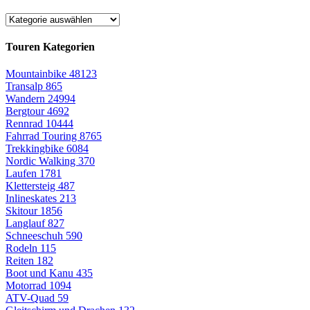
Touren Kategorien
Mountainbike
48123
Transalp
865
Wandern
24994
Bergtour
4692
Rennrad
10444
Fahrrad Touring
8765
Trekkingbike
6084
Nordic Walking
370
Laufen
1781
Klettersteig
487
Inlineskates
213
Skitour
1856
Langlauf
827
Schneeschuh
590
Rodeln
115
Reiten
182
Boot und Kanu
435
Motorrad
1094
ATV-Quad
59