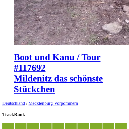
Boot und Kanu / Tour
#117692
Mildenitz das schönste
Stückchen
Deutschland
/
Mecklenburg-Vorpommern
TrackRank