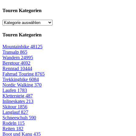
Touren Kategorien
Touren Kategorien
Mountainbike
48125
Transalp
865
Wandern
24995
Bergtour
4692
Rennrad
10444
Fahrrad Touring
8765
Trekkingbike
6084
Nordic Walking
370
Laufen
1783
Klettersteig
487
Inlineskates
213
Skitour
1856
Langlauf
827
Schneeschuh
590
Rodeln
115
Reiten
182
Boot und Kanu
435