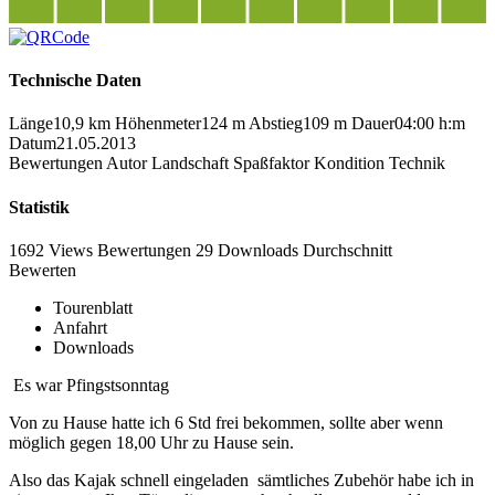
Technische Daten
Länge
10,9 km
Höhenmeter
124 m
Abstieg
109 m
Dauer
04:00 h:m
Datum
21.05.2013
Bewertungen
Autor
Landschaft
Spaßfaktor
Kondition
Technik
Statistik
1692 Views
Bewertungen
29 Downloads
Durchschnitt
Bewerten
Tourenblatt
Anfahrt
Downloads
Es war Pfingstsonntag
Von zu Hause hatte ich 6 Std frei bekommen, sollte aber wenn
möglich gegen 18,00 Uhr zu Hause sein.
Also das Kajak schnell eingeladen sämtliches Zubehör habe ich in