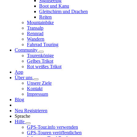
Sightseeing
Boot und Kanu
Gleitschirm und Drachen
Reiten
Mountainbike
Transalp
Rennrad
Wandern
Fahrrad Touring
Community
Tourenkönige
Gelbes Trikot
Rot weißes Trikot
App
Über uns
Unsere Ziele
Kontakt
Impressum
Blog
Neu Registrieren
Sprache
Hilfe
GPS-Tour.info verwenden
GPS-Touren veröffentlichen