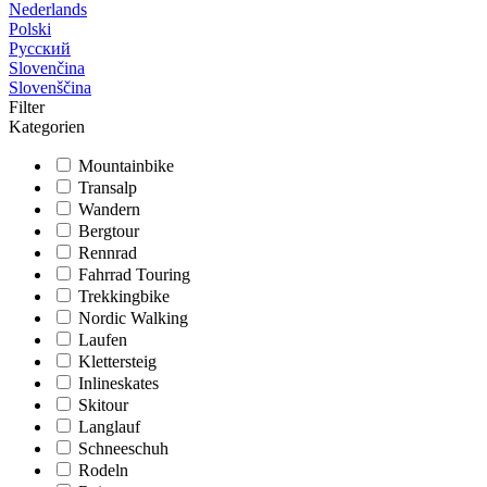
Nederlands
Polski
Русский
Slovenčina
Slovenščina
Filter
Kategorien
Mountainbike
Transalp
Wandern
Bergtour
Rennrad
Fahrrad Touring
Trekkingbike
Nordic Walking
Laufen
Klettersteig
Inlineskates
Skitour
Langlauf
Schneeschuh
Rodeln