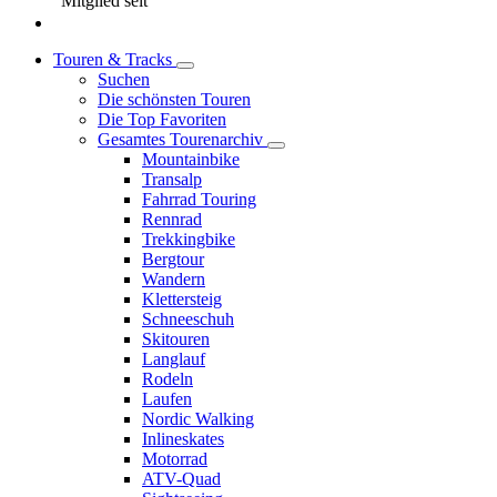
Mitglied seit
Touren & Tracks
Suchen
Die schönsten Touren
Die Top Favoriten
Gesamtes Tourenarchiv
Mountainbike
Transalp
Fahrrad Touring
Rennrad
Trekkingbike
Bergtour
Wandern
Klettersteig
Schneeschuh
Skitouren
Langlauf
Rodeln
Laufen
Nordic Walking
Inlineskates
Motorrad
ATV-Quad