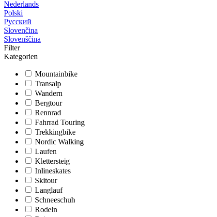
Nederlands
Polski
Русский
Slovenčina
Slovenščina
Filter
Kategorien
Mountainbike
Transalp
Wandern
Bergtour
Rennrad
Fahrrad Touring
Trekkingbike
Nordic Walking
Laufen
Klettersteig
Inlineskates
Skitour
Langlauf
Schneeschuh
Rodeln