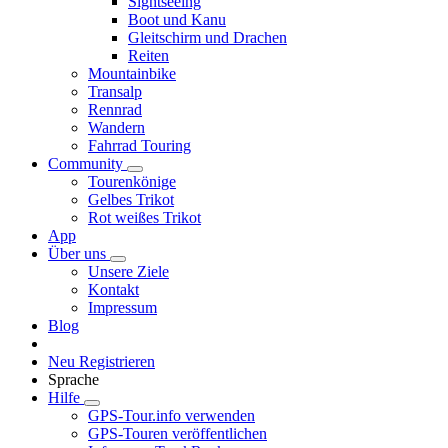
Sightseeing
Boot und Kanu
Gleitschirm und Drachen
Reiten
Mountainbike
Transalp
Rennrad
Wandern
Fahrrad Touring
Community
Tourenkönige
Gelbes Trikot
Rot weißes Trikot
App
Über uns
Unsere Ziele
Kontakt
Impressum
Blog
Neu Registrieren
Sprache
Hilfe
GPS-Tour.info verwenden
GPS-Touren veröffentlichen