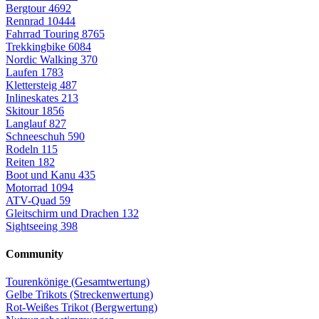
Bergtour
4692
Rennrad
10444
Fahrrad Touring
8765
Trekkingbike
6084
Nordic Walking
370
Laufen
1783
Klettersteig
487
Inlineskates
213
Skitour
1856
Langlauf
827
Schneeschuh
590
Rodeln
115
Reiten
182
Boot und Kanu
435
Motorrad
1094
ATV-Quad
59
Gleitschirm und Drachen
132
Sightseeing
398
Community
Tourenkönige (Gesamtwertung)
Gelbe Trikots (Streckenwertung)
Rot-Weißes Trikot (Bergwertung)