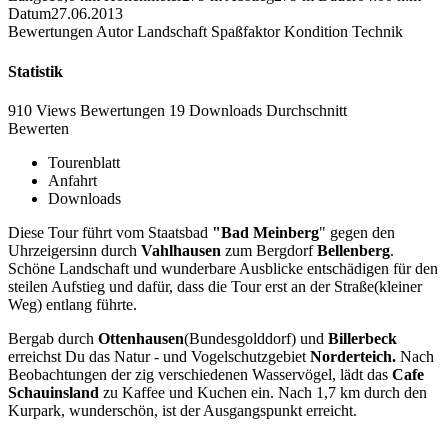
Datum
27.06.2013
Bewertungen
Autor
Landschaft
Spaßfaktor
Kondition
Technik
Statistik
910 Views
Bewertungen
19 Downloads
Durchschnitt
Bewerten
Tourenblatt
Anfahrt
Downloads
Diese Tour führt vom Staatsbad
"Bad Meinberg
" gegen den
Uhrzeigersinn durch
Vahlhausen
zum Bergdorf
Bellenberg
.
Schöne Landschaft und wunderbare Ausblicke entschädigen für den
steilen Aufstieg und dafür, dass die Tour erst an der Straße(kleiner
Weg) entlang führte.
Bergab durch
Ottenhausen
(Bundesgolddorf) und
Billerbeck
erreichst Du das Natur - und Vogelschutzgebiet
Norderteich.
Nach
Beobachtungen der zig verschiedenen Wasservögel, lädt das
Cafe
Schauinsland
zu Kaffee und Kuchen ein. Nach 1,7 km durch den
Kurpark, wunderschön, ist der Ausgangspunkt erreicht.