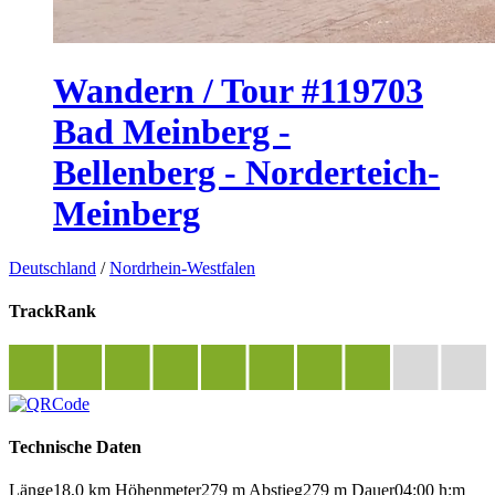
Wandern / Tour #119703
Bad Meinberg -
Bellenberg - Norderteich-
Meinberg
Deutschland
/
Nordrhein-Westfalen
TrackRank
Technische Daten
Länge
18,0 km
Höhenmeter
279 m
Abstieg
279 m
Dauer
04:00 h:m