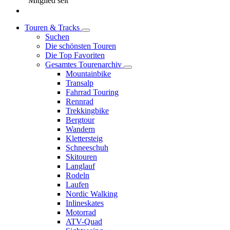
Mitglied seit
Touren & Tracks
Suchen
Die schönsten Touren
Die Top Favoriten
Gesamtes Tourenarchiv
Mountainbike
Transalp
Fahrrad Touring
Rennrad
Trekkingbike
Bergtour
Wandern
Klettersteig
Schneeschuh
Skitouren
Langlauf
Rodeln
Laufen
Nordic Walking
Inlineskates
Motorrad
ATV-Quad