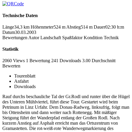
Technische Daten
Länge
34,3 km
Höhenmeter
524 m
Abstieg
514 m
Dauer
02:30 h:m
Datum
30.03.2003
Bewertungen
Autor
Landschaft
Spaßfaktor
Kondition
Technik
Statistik
2060 Views
1
Bewertung
241 Downloads
3.00
Durchschnitt
Bewerten
Tourenblatt
Anfahrt
Downloads
Rauf durchs beschauliche Tal der Gr.Rodl und runter über die Hügel
des Unteren Mühlviertel, führt diese Tour. Gestartet wird beim
Petrinum in Linz Urfahr. Dem Donau-Radweg, linksufrig, folgt man
bis Ottensheim und dann weiter nach Rottenegg. Mit mäßiger
Steigung führt der Wanderpfad entlang der Großen Rodl. Nach
kurzem Anstieg auf Asphalt erreicht man das Ortszentrum von
Gramastetten. Die rot-weiß-rote Wanderwegmarkierung des