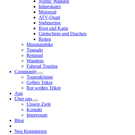
Nordic Walking
Inlineskates
Motorrad
ATV-Quad
Sightseeing
Boot und Kanu
Gleitschirm und Drachen
Reiten
Mountainbike
Transalp
Rennrad
Wandern
Fahrrad Touring
Community
Tourenkönige
Gelbes Trikot
Rot weißes Trikot
App
Über uns
Unsere Ziele
Kontakt
Impressum
Blog
Neu Registrieren