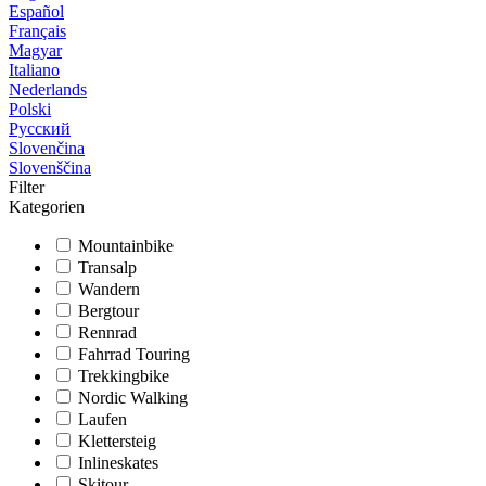
Español
Français
Magyar
Italiano
Nederlands
Polski
Русский
Slovenčina
Slovenščina
Filter
Kategorien
Mountainbike
Transalp
Wandern
Bergtour
Rennrad
Fahrrad Touring
Trekkingbike
Nordic Walking
Laufen
Klettersteig
Inlineskates
Skitour