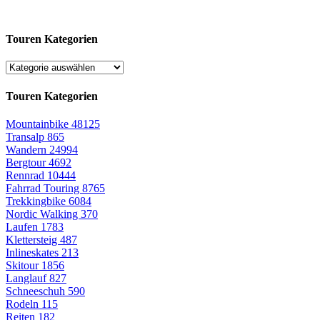
Touren Kategorien
Touren Kategorien
Mountainbike
48125
Transalp
865
Wandern
24994
Bergtour
4692
Rennrad
10444
Fahrrad Touring
8765
Trekkingbike
6084
Nordic Walking
370
Laufen
1783
Klettersteig
487
Inlineskates
213
Skitour
1856
Langlauf
827
Schneeschuh
590
Rodeln
115
Reiten
182