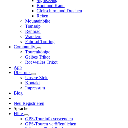
Sightseeing
Boot und Kanu
Gleitschirm und Drachen
Reiten
Mountainbike
Transalp
Rennrad
Wandern
Fahrrad Touring
Community
Tourenkönige
Gelbes Trikot
Rot weißes Trikot
App
Über uns
Unsere Ziele
Kontakt
Impressum
Blog
Neu Registrieren
Sprache
Hilfe
GPS-Tour.info verwenden
GPS-Touren veröffentlichen