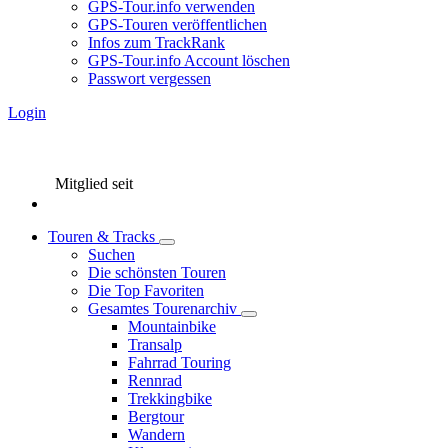
GPS-Tour.info verwenden
GPS-Touren veröffentlichen
Infos zum TrackRank
GPS-Tour.info Account löschen
Passwort vergessen
Login
Mitglied seit
Touren & Tracks
Suchen
Die schönsten Touren
Die Top Favoriten
Gesamtes Tourenarchiv
Mountainbike
Transalp
Fahrrad Touring
Rennrad
Trekkingbike
Bergtour
Wandern