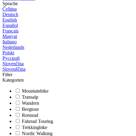
Sprache
Čeština
Deutsch
English
Español
Français
Magyar
Italiano
Nederlands
Polski
Русский
Slovenčina
Slovenščina
Filter
Kategorien
Mountainbike
Transalp
Wandern
Bergtour
Rennrad
Fahrrad Touring
Trekkingbike
Nordic Walking