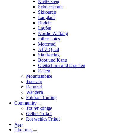
Klettersteig
Schneeschuh
Skitouren
Langlauf
Rodeln
Laufen
Nordic Walking
Inlineskates
Motorrad
ATV-Quad
Sightseeing
Boot und Kanu
Gleitschirm und Drachen
Reiten
Mountainbike
Transalp
Rennrad
Wandern
Fahrrad Touring
Community
Tourenkönige
Gelbes Trikot
Rot weißes Trikot
App
Über uns