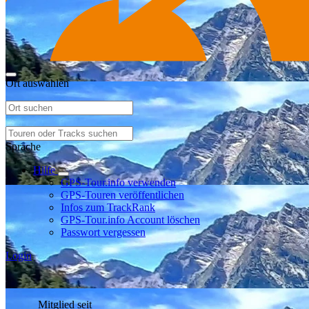
Ort auswählen
Sprache
Hilfe
GPS-Tour.info verwenden
GPS-Touren veröffentlichen
Infos zum TrackRank
GPS-Tour.info Account löschen
Passwort vergessen
Login
Mitglied seit