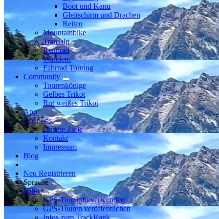
Boot und Kanu
Gleitschirm und Drachen
Reiten
Mountainbike
Transalp
Rennrad
Wandern
Fahrrad Touring
Community
Tourenkönige
Gelbes Trikot
Rot weißes Trikot
App
Über uns
Unsere Ziele
Kontakt
Impressum
Blog
Neu Registrieren
Sprache
Hilfe
GPS-Tour.info verwenden
GPS-Touren veröffentlichen
Infos zum TrackRank