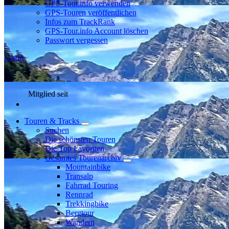
GPS-Tour.info verwenden
GPS-Touren veröffentlichen
Infos zum TrackRank
GPS-Tour.info Account löschen
Passwort vergessen
Login
Mitglied seit
Touren & Tracks
Suchen
Die schönsten Touren
Die Top Favoriten
Gesamtes Tourenarchiv
Mountainbike
Transalp
Fahrrad Touring
Rennrad
Trekkingbike
Bergtour
Wandern