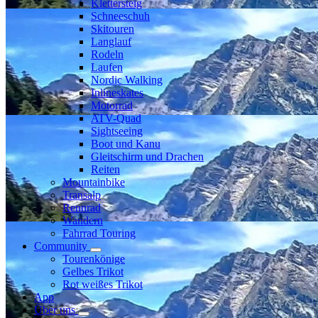
Klettersteig
Schneeschuh
Skitouren
Langlauf
Rodeln
Laufen
Nordic Walking
Inlineskates
Motorrad
ATV-Quad
Sightseeing
Boot und Kanu
Gleitschirm und Drachen
Reiten
Mountainbike
Transalp
Rennrad
Wandern
Fahrrad Touring
Community
Tourenkönige
Gelbes Trikot
Rot weißes Trikot
App
Über uns