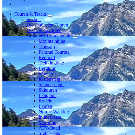
Touren & Tracks
Suchen
Die schönsten Touren
Die Top Favoriten
Gesamtes Tourenarchiv
Mountainbike
Transalp
Fahrrad Touring
Rennrad
Trekkingbike
Bergtour
Wandern
Klettersteig
Schneeschuh
Skitouren
Langlauf
Rodeln
Laufen
Nordic Walking
Inlineskates
Motorrad
ATV-Quad
Sightseeing