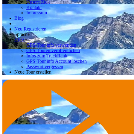
Unsere Ziele
Kontakt
Impressum
Blog
Neu Registrieren
Sprache
Hilfe
GPS-Tour.info verwenden
GPS-Touren veröffentlichen
Infos zum TrackRank
GPS-Tour.info Account löschen
Passwort vergessen
Neue Tour erstellen