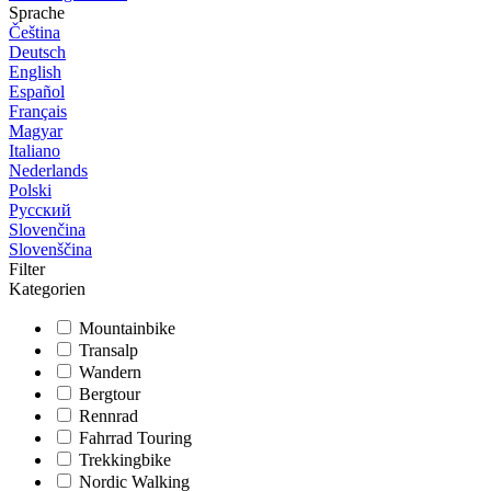
Sprache
Čeština
Deutsch
English
Español
Français
Magyar
Italiano
Nederlands
Polski
Русский
Slovenčina
Slovenščina
Filter
Kategorien
Mountainbike
Transalp
Wandern
Bergtour
Rennrad
Fahrrad Touring
Trekkingbike
Nordic Walking