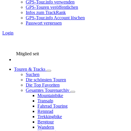
GPS-Tour.info verwenden
GPS-Touren veröffentlichen
Infos zum TrackRank
GPS-Tour.info Account löschen
Passwort vergessen
Login
Mitglied seit
Touren & Tracks
Suchen
Die schönsten Touren
Die Top Favoriten
Gesamtes Tourenarchiv
Mountainbike
Transalp
Fahrrad Touring
Rennrad
Trekkingbike
Bergtour
Wandern