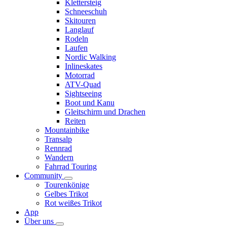
Klettersteig
Schneeschuh
Skitouren
Langlauf
Rodeln
Laufen
Nordic Walking
Inlineskates
Motorrad
ATV-Quad
Sightseeing
Boot und Kanu
Gleitschirm und Drachen
Reiten
Mountainbike
Transalp
Rennrad
Wandern
Fahrrad Touring
Community
Tourenkönige
Gelbes Trikot
Rot weißes Trikot
App
Über uns