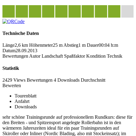
Technische Daten
Länge
2,6 km
Höhenmeter
25 m
Abstieg
1 m
Dauer
00:04 h:m
Datum
28.09.2013
Bewertungen
Autor
Landschaft
Spaßfaktor
Kondition
Technik
Statistik
2429 Views
Bewertungen
4 Downloads
Durchschnitt
Bewerten
Tourenblatt
Anfahrt
Downloads
sehr schöne Trainingsrunde auf professionellem Rundkurs: diese für
den Breiten - und Spitzensport angelegte Rollerbahn ist in den
wärmeren Jahreszeiten ideal für ein paar Trainingsrunden auf
Skiroller oder Inliner (Nordic Blading, also mit Stockeinsatz); im