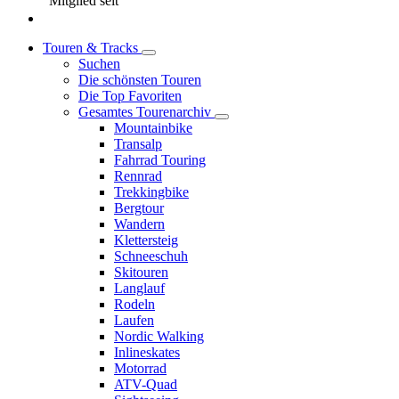
Mitglied seit
Touren & Tracks
Suchen
Die schönsten Touren
Die Top Favoriten
Gesamtes Tourenarchiv
Mountainbike
Transalp
Fahrrad Touring
Rennrad
Trekkingbike
Bergtour
Wandern
Klettersteig
Schneeschuh
Skitouren
Langlauf
Rodeln
Laufen
Nordic Walking
Inlineskates
Motorrad
ATV-Quad