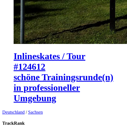
Inlineskates / Tour
#124612
schöne Trainingsrunde(n)
in professioneller
Umgebung
Deutschland
/
Sachsen
TrackRank