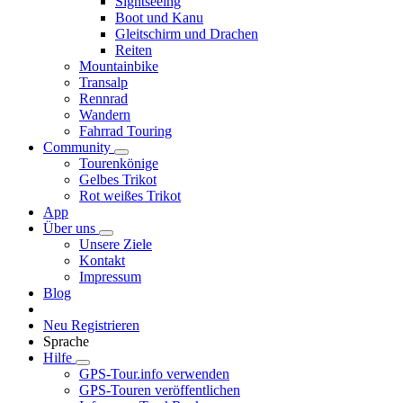
Sightseeing
Boot und Kanu
Gleitschirm und Drachen
Reiten
Mountainbike
Transalp
Rennrad
Wandern
Fahrrad Touring
Community
Tourenkönige
Gelbes Trikot
Rot weißes Trikot
App
Über uns
Unsere Ziele
Kontakt
Impressum
Blog
Neu Registrieren
Sprache
Hilfe
GPS-Tour.info verwenden
GPS-Touren veröffentlichen