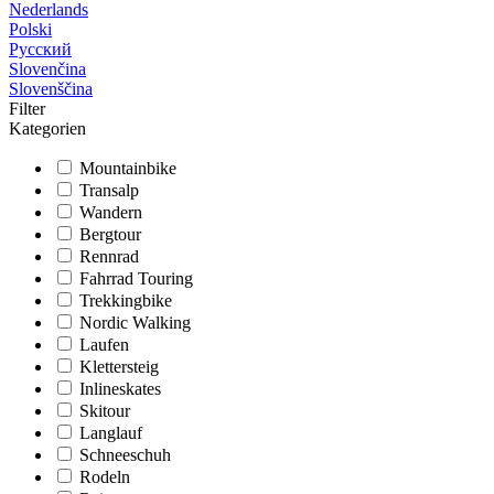
Nederlands
Polski
Русский
Slovenčina
Slovenščina
Filter
Kategorien
Mountainbike
Transalp
Wandern
Bergtour
Rennrad
Fahrrad Touring
Trekkingbike
Nordic Walking
Laufen
Klettersteig
Inlineskates
Skitour
Langlauf
Schneeschuh
Rodeln