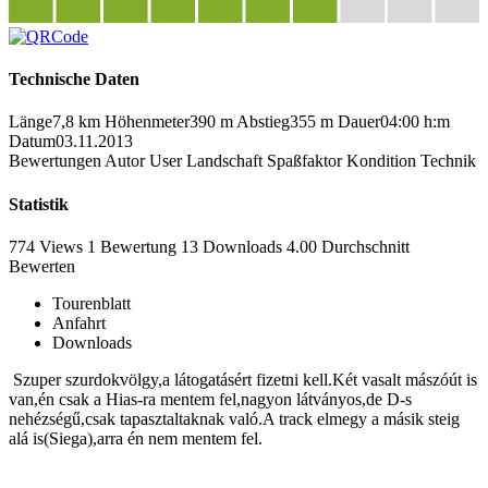
Technische Daten
Länge
7,8 km
Höhenmeter
390 m
Abstieg
355 m
Dauer
04:00 h:m
Datum
03.11.2013
Bewertungen
Autor
User
Landschaft
Spaßfaktor
Kondition
Technik
Statistik
774 Views
1
Bewertung
13 Downloads
4.00
Durchschnitt
Bewerten
Tourenblatt
Anfahrt
Downloads
Szuper szurdokvölgy,a látogatásért fizetni kell.Két vasalt mászóút is
van,én csak a Hias-ra mentem fel,nagyon látványos,de D-s
nehézségű,csak tapasztaltaknak való.A track elmegy a másik steig
alá is(Siega),arra én nem mentem fel.