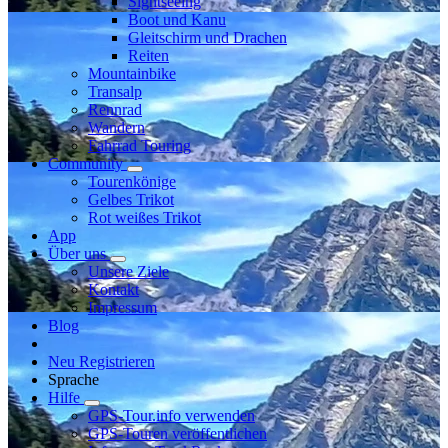
Sightseeing
Boot und Kanu
Gleitschirm und Drachen
Reiten
Mountainbike
Transalp
Rennrad
Wandern
Fahrrad Touring
Community
Tourenkönige
Gelbes Trikot
Rot weißes Trikot
App
Über uns
Unsere Ziele
Kontakt
Impressum
Blog
Neu Registrieren
Sprache
Hilfe
GPS-Tour.info verwenden
GPS-Touren veröffentlichen