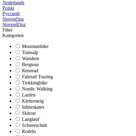
Nederlands
Polski
Русский
Slovenčina
Slovenščina
Filter
Kategorien
Mountainbike
Transalp
Wandern
Bergtour
Rennrad
Fahrrad Touring
Trekkingbike
Nordic Walking
Laufen
Klettersteig
Inlineskates
Skitour
Langlauf
Schneeschuh
Rodeln