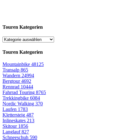
Touren Kategorien
Touren Kategorien
Mountainbike
48125
Transalp
865
Wandern
24994
Bergtour
4692
Rennrad
10444
Fahrrad Touring
8765
Trekkingbike
6084
Nordic Walking
370
Laufen
1783
Klettersteig
487
Inlineskates
213
Skitour
1856
Langlauf
827
Schneeschuh
590