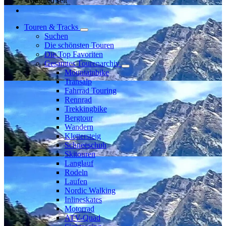
Mitglied seit
Touren & Tracks
Suchen
Die schönsten Touren
Die Top Favoriten
Gesamtes Tourenarchiv
Mountainbike
Transalp
Fahrrad Touring
Rennrad
Trekkingbike
Bergtour
Wandern
Klettersteig
Schneeschuh
Skitouren
Langlauf
Rodeln
Laufen
Nordic Walking
Inlineskates
Motorrad
ATV-Quad