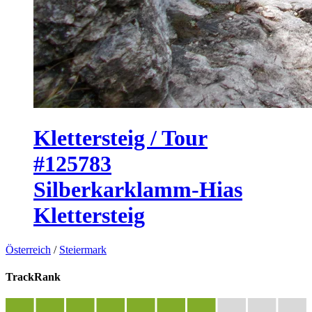
Klettersteig / Tour
#125783
Silberkarklamm-Hias
Klettersteig
Österreich
/
Steiermark
TrackRank