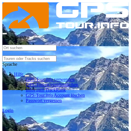
Ort auswählen
Sprache
Hilfe
GPS-Tour.info verwenden
GPS-Touren veröffentlichen
Infos zum TrackRank
GPS-Tour.info Account löschen
Passwort vergessen
Login