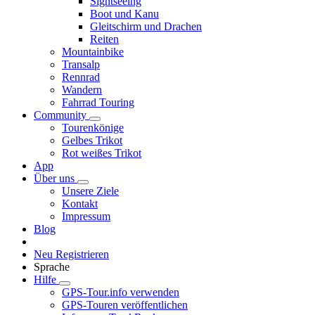
Sightseeing
Boot und Kanu
Gleitschirm und Drachen
Reiten
Mountainbike
Transalp
Rennrad
Wandern
Fahrrad Touring
Community
Tourenkönige
Gelbes Trikot
Rot weißes Trikot
App
Über uns
Unsere Ziele
Kontakt
Impressum
Blog
Neu Registrieren
Sprache
Hilfe
GPS-Tour.info verwenden
GPS-Touren veröffentlichen