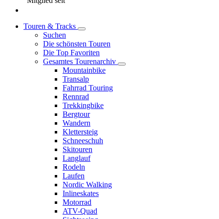
Mitglied seit
Touren & Tracks
Suchen
Die schönsten Touren
Die Top Favoriten
Gesamtes Tourenarchiv
Mountainbike
Transalp
Fahrrad Touring
Rennrad
Trekkingbike
Bergtour
Wandern
Klettersteig
Schneeschuh
Skitouren
Langlauf
Rodeln
Laufen
Nordic Walking
Inlineskates
Motorrad
ATV-Quad