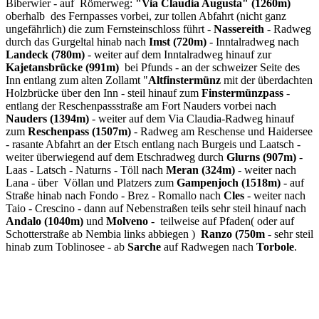
Biberwier - auf Römerweg:
"Via Claudia Augusta" (1260m)
oberhalb
des Fernpasses vorbei, zur tollen Abfahrt (nicht ganz
ungefährlich) die zum Fernsteinschloss führt -
Nassereith
- Radweg
durch das Gurgeltal hinab nach
Imst (720m)
- Inntalradweg nach
Landeck (780m)
- weiter auf dem Inntalradweg hinauf zur
Kajetansbrücke (991m)
bei Pfunds - an der schweizer Seite des
Inn entlang zum alten Zollamt "
Altfinstermünz
mit der überdachten
Holzbrücke über den Inn - steil hinauf zum
Finstermünzpass
-
entlang der Reschenpassstraße am Fort Nauders vorbei nach
Nauders (1394m)
- weiter auf dem Via Claudia-Radweg hinauf
zum
Reschenpass (1507m)
- Radweg am Reschense und Haidersee
- rasante Abfahrt an der Etsch entlang nach Burgeis und Laatsch -
weiter überwiegend auf dem Etschradweg durch
Glurns (907m)
-
Laas - Latsch - Naturns - Töll nach
Meran (324m)
- weiter nach
Lana - über Völlan und Platzers zum
Gampenjoch (1518m)
- auf
Straße hinab nach Fondo - Brez - Romallo nach
Cles
- weiter nach
Taio - Crescino - dann auf Nebenstraßen teils sehr steil hinauf nach
Andalo (1040m)
und
Molveno
- teilweise auf Pfaden( oder auf
Schotterstraße ab Nembia links abbiegen )
Ranzo (750m
- sehr steil
hinab zum Toblinosee - ab
Sarche
auf Radwegen nach
Torbole
.