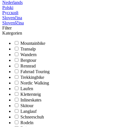
Nederlands
Polski
Русский
Slovenčina
Slovenščina
Filter
Kategorien
Mountainbike
Transalp
Wandern
Bergtour
Rennrad
Fahrrad Touring
Trekkingbike
Nordic Walking
Laufen
Klettersteig
Inlineskates
Skitour
Langlauf
Schneeschuh
Rodeln