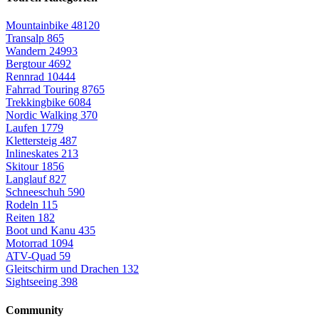
Mountainbike
48120
Transalp
865
Wandern
24993
Bergtour
4692
Rennrad
10444
Fahrrad Touring
8765
Trekkingbike
6084
Nordic Walking
370
Laufen
1779
Klettersteig
487
Inlineskates
213
Skitour
1856
Langlauf
827
Schneeschuh
590
Rodeln
115
Reiten
182
Boot und Kanu
435
Motorrad
1094
ATV-Quad
59
Gleitschirm und Drachen
132
Sightseeing
398
Community