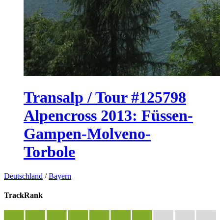
Transalp / Tour #125798
Alpencross 2013: Füssen-
Gampen-Molveno-
Torbole
Deutschland
/
Bayern
TrackRank