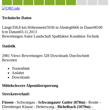
Technische Daten
Länge
358,8 km
Höhenmeter
5936 m
Abstieg
6666 m
Dauer
00:00
h:m
Datum
03.11.2013
Bewertungen
Autor
Landschaft
Spaßfaktor
Kondition
Technik
Statistik
2981 Views
Bewertungen
328 Downloads
Durchschnitt
Bewerten
Tourenblatt
Anfahrt
Downloads
Mittelschwere Alpenüberquerung
Streckenverlauf:
Füssen -
Schwangau -
Schwangauer Gatter (878m) -
Reutte -
Ehrenberger Klause - Heiterwang -
Bichelbach (1079m)
-