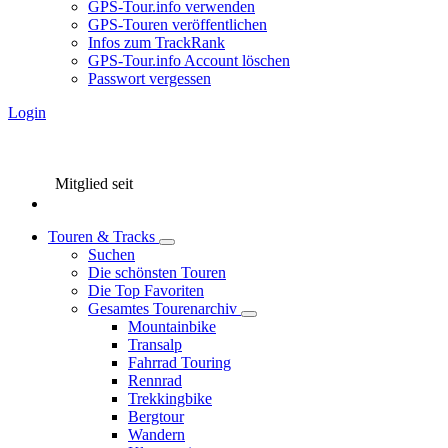
GPS-Tour.info verwenden
GPS-Touren veröffentlichen
Infos zum TrackRank
GPS-Tour.info Account löschen
Passwort vergessen
Login
Mitglied seit
Touren & Tracks
Suchen
Die schönsten Touren
Die Top Favoriten
Gesamtes Tourenarchiv
Mountainbike
Transalp
Fahrrad Touring
Rennrad
Trekkingbike
Bergtour
Wandern