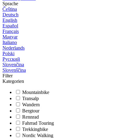
Sprache
Čeština
Deutsch
English
Español
Français
Magyar
Italiano
Nederlands
Polski
Русский
Slovenčina
Slovenščina
Filter
Kategorien
Mountainbike
Transalp
Wandern
Bergtour
Rennrad
Fahrrad Touring
Trekkingbike
Nordic Walking