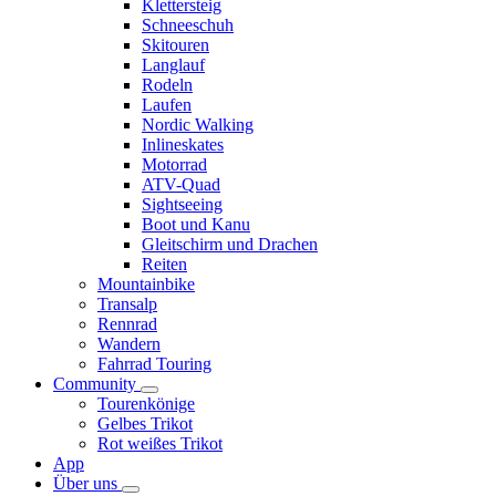
Klettersteig
Schneeschuh
Skitouren
Langlauf
Rodeln
Laufen
Nordic Walking
Inlineskates
Motorrad
ATV-Quad
Sightseeing
Boot und Kanu
Gleitschirm und Drachen
Reiten
Mountainbike
Transalp
Rennrad
Wandern
Fahrrad Touring
Community
Tourenkönige
Gelbes Trikot
Rot weißes Trikot
App
Über uns