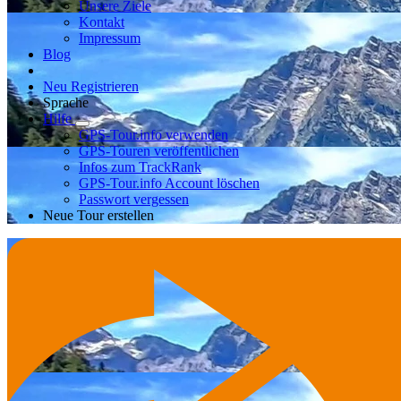
Unsere Ziele
Kontakt
Impressum
Blog
Neu Registrieren
Sprache
Hilfe
GPS-Tour.info verwenden
GPS-Touren veröffentlichen
Infos zum TrackRank
GPS-Tour.info Account löschen
Passwort vergessen
Neue Tour erstellen