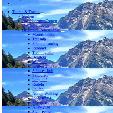
Touren & Tracks
Suchen
Die schönsten Touren
Die Top Favoriten
Gesamtes Tourenarchiv
Mountainbike
Transalp
Fahrrad Touring
Rennrad
Trekkingbike
Bergtour
Wandern
Klettersteig
Schneeschuh
Skitouren
Langlauf
Rodeln
Laufen
Nordic Walking
Inlineskates
Motorrad
ATV-Quad
Sightseeing