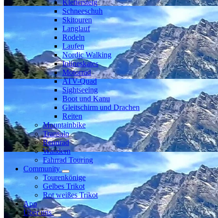
Klettersteig
Schneeschuh
Skitouren
Langlauf
Rodeln
Laufen
Nordic Walking
Inlineskates
Motorrad
ATV-Quad
Sightseeing
Boot und Kanu
Gleitschirm und Drachen
Reiten
Mountainbike
Transalp
Rennrad
Wandern
Fahrrad Touring
Community
Tourenkönige
Gelbes Trikot
Rot weißes Trikot
App
Über uns