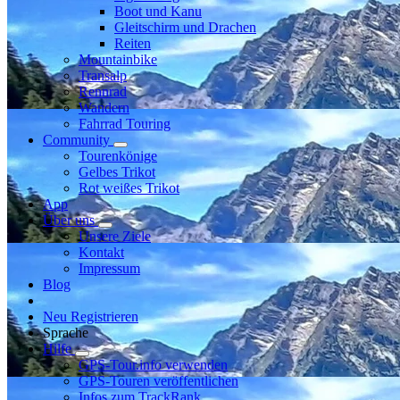
Boot und Kanu
Gleitschirm und Drachen
Reiten
Mountainbike
Transalp
Rennrad
Wandern
Fahrrad Touring
Community
Tourenkönige
Gelbes Trikot
Rot weißes Trikot
App
Über uns
Unsere Ziele
Kontakt
Impressum
Blog
Neu Registrieren
Sprache
Hilfe
GPS-Tour.info verwenden
GPS-Touren veröffentlichen
Infos zum TrackRank