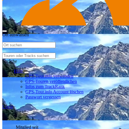
Ort auswählen
Sprache
Hilfe
GPS-Tour.info verwenden
GPS-Touren veröffentlichen
Infos zum TrackRank
GPS-Tour.info Account löschen
Passwort vergessen
Login
Mitglied seit