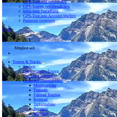
GPS-Tour.info verwenden
GPS-Touren veröffentlichen
Infos zum TrackRank
GPS-Tour.info Account löschen
Passwort vergessen
Login
Mitglied seit
Touren & Tracks
Suchen
Die schönsten Touren
Die Top Favoriten
Gesamtes Tourenarchiv
Mountainbike
Transalp
Fahrrad Touring
Rennrad
Trekkingbike
Bergtour
Wandern