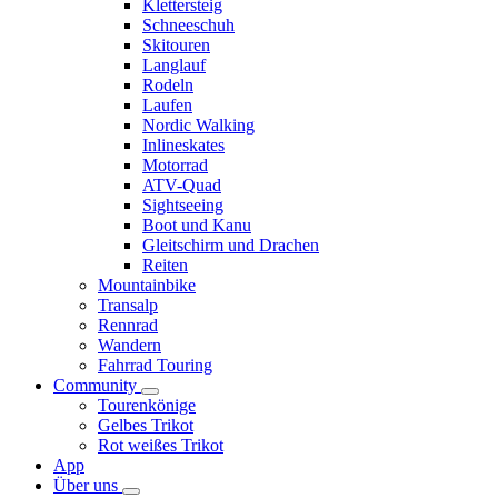
Klettersteig
Schneeschuh
Skitouren
Langlauf
Rodeln
Laufen
Nordic Walking
Inlineskates
Motorrad
ATV-Quad
Sightseeing
Boot und Kanu
Gleitschirm und Drachen
Reiten
Mountainbike
Transalp
Rennrad
Wandern
Fahrrad Touring
Community
Tourenkönige
Gelbes Trikot
Rot weißes Trikot
App
Über uns