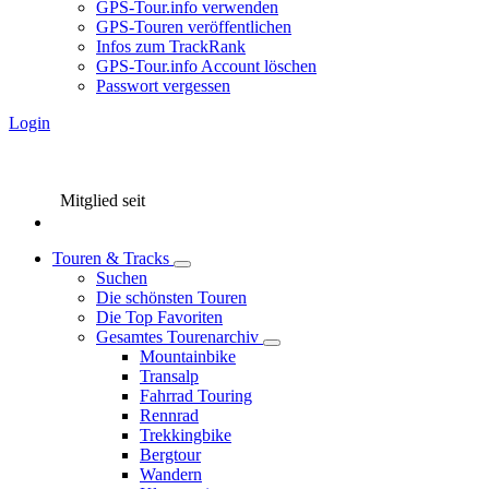
GPS-Tour.info verwenden
GPS-Touren veröffentlichen
Infos zum TrackRank
GPS-Tour.info Account löschen
Passwort vergessen
Login
Mitglied seit
Touren & Tracks
Suchen
Die schönsten Touren
Die Top Favoriten
Gesamtes Tourenarchiv
Mountainbike
Transalp
Fahrrad Touring
Rennrad
Trekkingbike
Bergtour
Wandern