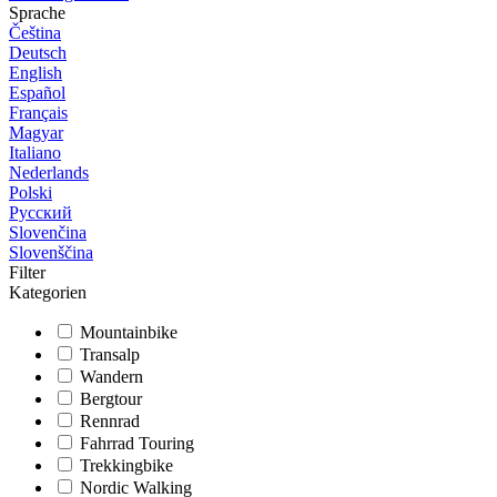
Sprache
Čeština
Deutsch
English
Español
Français
Magyar
Italiano
Nederlands
Polski
Русский
Slovenčina
Slovenščina
Filter
Kategorien
Mountainbike
Transalp
Wandern
Bergtour
Rennrad
Fahrrad Touring
Trekkingbike
Nordic Walking