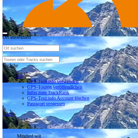
Ort auswählen
Sprache
Hilfe
GPS-Tour.info verwenden
GPS-Touren veröffentlichen
Infos zum TrackRank
GPS-Tour.info Account löschen
Passwort vergessen
Login
Mitglied seit