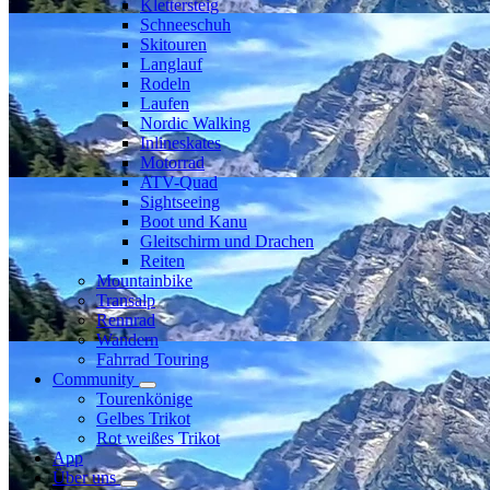
Klettersteig
Schneeschuh
Skitouren
Langlauf
Rodeln
Laufen
Nordic Walking
Inlineskates
Motorrad
ATV-Quad
Sightseeing
Boot und Kanu
Gleitschirm und Drachen
Reiten
Mountainbike
Transalp
Rennrad
Wandern
Fahrrad Touring
Community
Tourenkönige
Gelbes Trikot
Rot weißes Trikot
App
Über uns