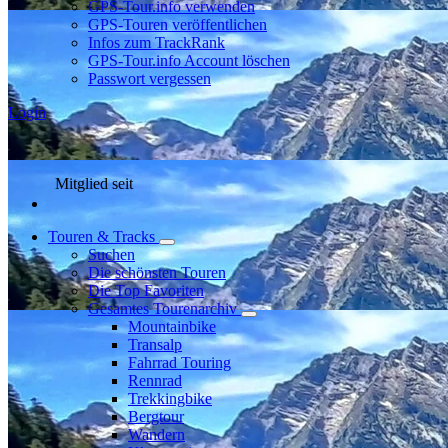
GPS-Tour.info verwenden
GPS-Touren veröffentlichen
Infos zum TrackRank
GPS-Tour.info Account löschen
Passwort vergessen
Login
Mitglied seit
Touren & Tracks
Suchen
Die schönsten Touren
Die Top Favoriten
Gesamtes Tourenarchiv
Mountainbike
Transalp
Fahrrad Touring
Rennrad
Trekkingbike
Bergtour
Wandern