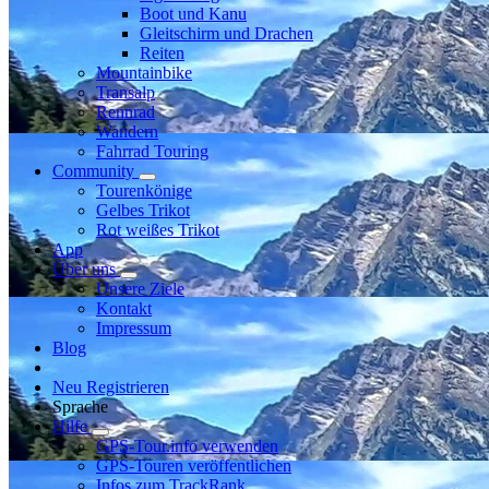
Boot und Kanu
Gleitschirm und Drachen
Reiten
Mountainbike
Transalp
Rennrad
Wandern
Fahrrad Touring
Community
Tourenkönige
Gelbes Trikot
Rot weißes Trikot
App
Über uns
Unsere Ziele
Kontakt
Impressum
Blog
Neu Registrieren
Sprache
Hilfe
GPS-Tour.info verwenden
GPS-Touren veröffentlichen
Infos zum TrackRank