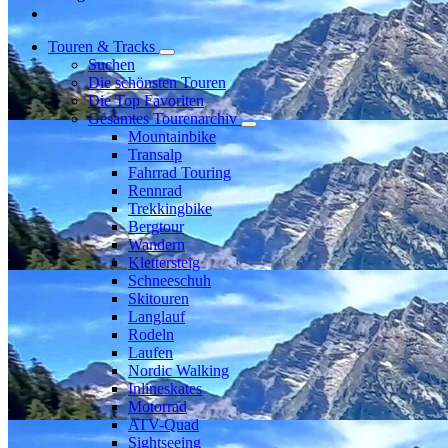
Touren & Tracks
Suchen
Die schönsten Touren
Die Top Favoriten
Gesamtes Tourenarchiv
Mountainbike
Transalp
Fahrrad Touring
Rennrad
Trekkingbike
Bergtour
Wandern
Klettersteig
Schneeschuh
Skitouren
Langlauf
Rodeln
Laufen
Nordic Walking
Inlineskates
Motorrad
ATV-Quad
Sightseeing