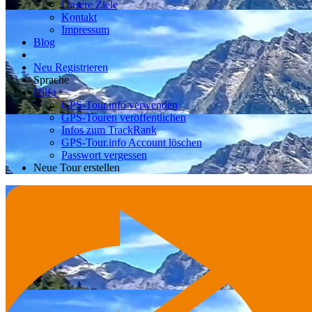
Unsere Ziele
Kontakt
Impressum
Blog
Neu Registrieren
Sprache
Hilfe
GPS-Tour.info verwenden
GPS-Touren veröffentlichen
Infos zum TrackRank
GPS-Tour.info Account löschen
Passwort vergessen
Neue Tour erstellen