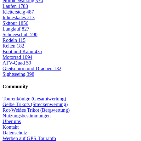
Nordic Walking
370
Laufen
1783
Klettersteig
487
Inlineskates
213
Skitour
1856
Langlauf
827
Schneeschuh
590
Rodeln
115
Reiten
182
Boot und Kanu
435
Motorrad
1094
ATV-Quad
59
Gleitschirm und Drachen
132
Sightseeing
398
Community
Tourenkönige (Gesamtwertung)
Gelbe Trikots (Streckenwertung)
Rot-Weißes Trikot (Bergwertung)
Nutzungsbestimmungen
Über uns
Kontakt
Datenschutz
Werben auf GPS-Tour.info