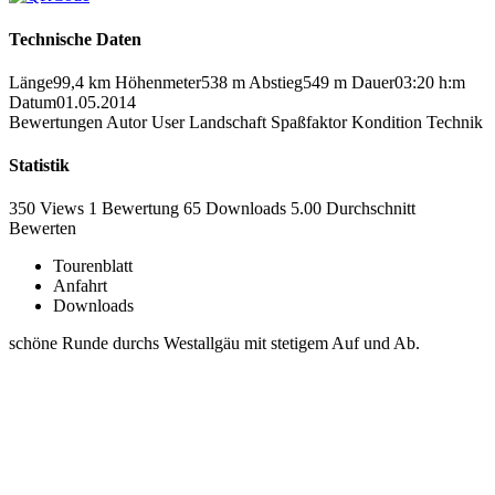
Technische Daten
Länge
99,4 km
Höhenmeter
538 m
Abstieg
549 m
Dauer
03:20 h:m
Datum
01.05.2014
Bewertungen
Autor
User
Landschaft
Spaßfaktor
Kondition
Technik
Statistik
350 Views
1
Bewertung
65 Downloads
5.00
Durchschnitt
Bewerten
Tourenblatt
Anfahrt
Downloads
schöne Runde durchs Westallgäu mit stetigem Auf und Ab.