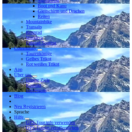
Sightseeing
Boot und Kanu
Gleitschirm und Drachen
Reiten
Mountainbike
Transalp
Rennrad
Wandern
Fahrrad Touring
Community
Tourenkönige
Gelbes Trikot
Rot weißes Trikot
App
Über uns
Unsere Ziele
Kontakt
Impressum
Blog
Neu Registrieren
Sprache
Hilfe
GPS-Tour.info verwenden
GPS-Touren veröffentlichen