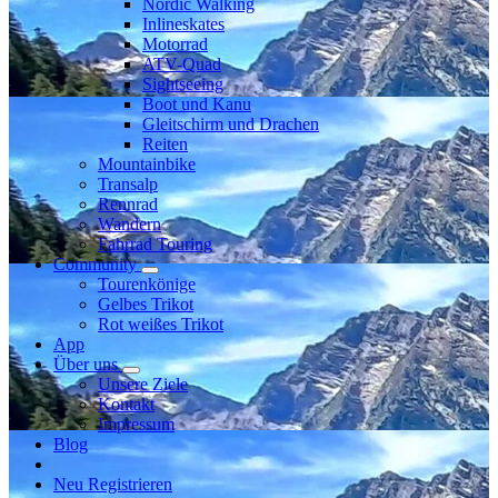
Nordic Walking
Inlineskates
Motorrad
ATV-Quad
Sightseeing
Boot und Kanu
Gleitschirm und Drachen
Reiten
Mountainbike
Transalp
Rennrad
Wandern
Fahrrad Touring
Community
Tourenkönige
Gelbes Trikot
Rot weißes Trikot
App
Über uns
Unsere Ziele
Kontakt
Impressum
Blog
Neu Registrieren