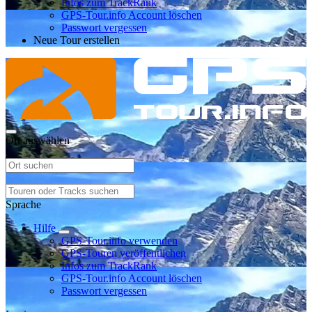
Infos zum TrackRank
GPS-Tour.info Account löschen
Passwort vergessen
Neue Tour erstellen
Ort auswählen
Sprache
Hilfe
GPS-Tour.info verwenden
GPS-Touren veröffentlichen
Infos zum TrackRank
GPS-Tour.info Account löschen
Passwort vergessen