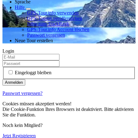
Sprache
Hilfe
GPS-Tour.info verwenden
GPS-Touren veröffentlichen
Infos zum TrackRank
GPS-Tour.info Account löschen
Passwort vergessen
Neue Tour erstellen
Login
Eingeloggt bleiben
Passwort vergessen?
Cookies müssen akzeptiert werden!
Die Cookie-Funktion Ihres Browsers ist deaktiviert. Bitte aktivieren
Sie die Funktion.
Noch kein Mitglied?
Jetzt Registrieren