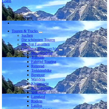
Login
Mitglied seit
Touren & Tracks
Suchen
Die schönsten Touren
Die Top Favoriten
Gesamtes Tourenarchiv
Mountainbike
Transalp
Fahrrad Touring
Rennrad
Trekkingbike
Bergtour
Wandern
Klettersteig
Schneeschuh
Skitouren
Langlauf
Rodeln
Laufen