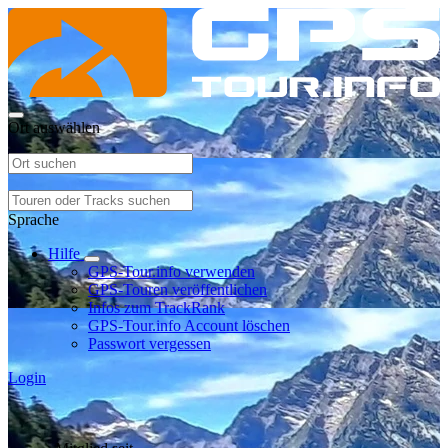
Ort auswählen
Sprache
Hilfe
GPS-Tour.info verwenden
GPS-Touren veröffentlichen
Infos zum TrackRank
GPS-Tour.info Account löschen
Passwort vergessen
Login