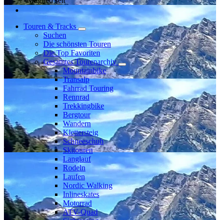
Mitglied seit
Touren & Tracks
Suchen
Die schönsten Touren
Die Top Favoriten
Gesamtes Tourenarchiv
Mountainbike
Transalp
Fahrrad Touring
Rennrad
Trekkingbike
Bergtour
Wandern
Klettersteig
Schneeschuh
Skitouren
Langlauf
Rodeln
Laufen
Nordic Walking
Inlineskates
Motorrad
ATV-Quad