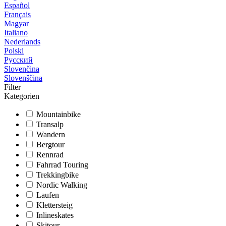
Español
Français
Magyar
Italiano
Nederlands
Polski
Русский
Slovenčina
Slovenščina
Filter
Kategorien
Mountainbike
Transalp
Wandern
Bergtour
Rennrad
Fahrrad Touring
Trekkingbike
Nordic Walking
Laufen
Klettersteig
Inlineskates
Skitour