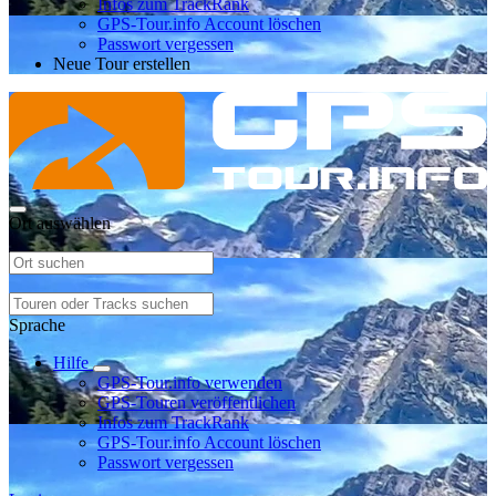
Infos zum TrackRank
GPS-Tour.info Account löschen
Passwort vergessen
Neue Tour erstellen
Ort auswählen
Sprache
Hilfe
GPS-Tour.info verwenden
GPS-Touren veröffentlichen
Infos zum TrackRank
GPS-Tour.info Account löschen
Passwort vergessen