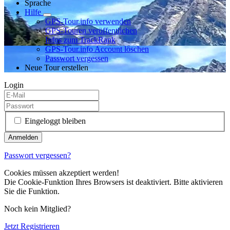
Sprache
Hilfe
GPS-Tour.info verwenden
GPS-Touren veröffentlichen
Infos zum TrackRank
GPS-Tour.info Account löschen
Passwort vergessen
Neue Tour erstellen
Login
Eingeloggt bleiben
Passwort vergessen?
Cookies müssen akzeptiert werden!
Die Cookie-Funktion Ihres Browsers ist deaktiviert. Bitte aktivieren
Sie die Funktion.
Noch kein Mitglied?
Jetzt Registrieren