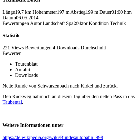
Länge
19,7 km
Höhenmeter
197 m
Abstieg
199 m
Dauer
01:00 h:m
Datum
06.05.2014
Bewertungen
Autor
Landschaft
Spaßfaktor
Kondition
Technik
Statistik
221 Views
Bewertungen
4 Downloads
Durchschnitt
Bewerten
Tourenblatt
Anfahrt
Downloads
Nette Runde von Schwarzenbach nach Kirkel und zurück.
Den Rückweg nahm ich an diesem Tag über den netten Pass in das
Taubental
.
Weitere Informationen unter
https://de.wikipedia.org/wiki/Bundesautobahn_998