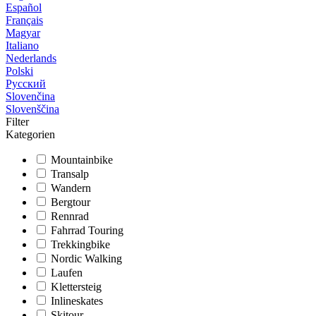
Español
Français
Magyar
Italiano
Nederlands
Polski
Русский
Slovenčina
Slovenščina
Filter
Kategorien
Mountainbike
Transalp
Wandern
Bergtour
Rennrad
Fahrrad Touring
Trekkingbike
Nordic Walking
Laufen
Klettersteig
Inlineskates
Skitour