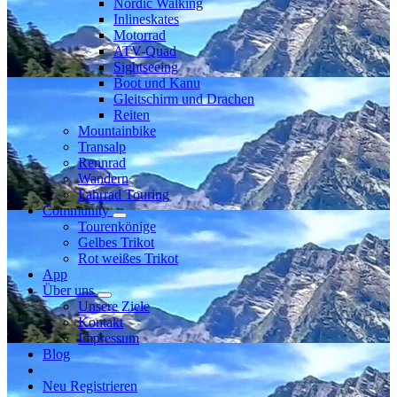
Nordic Walking
Inlineskates
Motorrad
ATV-Quad
Sightseeing
Boot und Kanu
Gleitschirm und Drachen
Reiten
Mountainbike
Transalp
Rennrad
Wandern
Fahrrad Touring
Community
Tourenkönige
Gelbes Trikot
Rot weißes Trikot
App
Über uns
Unsere Ziele
Kontakt
Impressum
Blog
Neu Registrieren