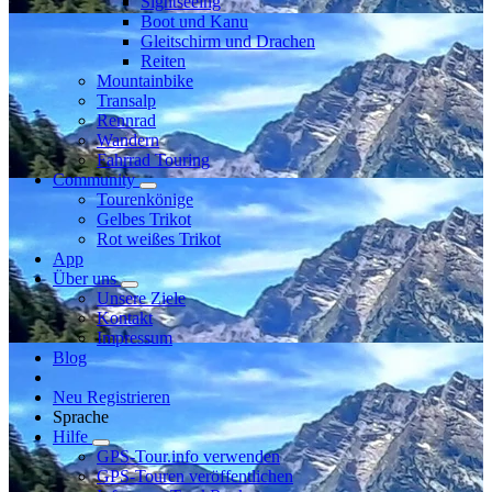
Sightseeing
Boot und Kanu
Gleitschirm und Drachen
Reiten
Mountainbike
Transalp
Rennrad
Wandern
Fahrrad Touring
Community
Tourenkönige
Gelbes Trikot
Rot weißes Trikot
App
Über uns
Unsere Ziele
Kontakt
Impressum
Blog
Neu Registrieren
Sprache
Hilfe
GPS-Tour.info verwenden
GPS-Touren veröffentlichen