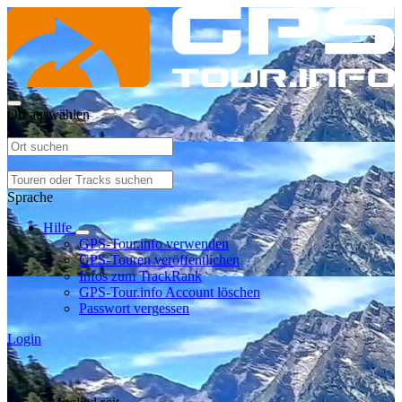
Ort auswählen
Sprache
Hilfe
GPS-Tour.info verwenden
GPS-Touren veröffentlichen
Infos zum TrackRank
GPS-Tour.info Account löschen
Passwort vergessen
Login