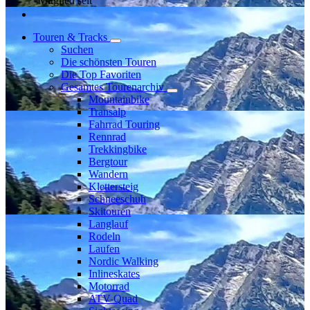
Mitglied seit
Touren & Tracks
Suchen
Die schönsten Touren
Die Top Favoriten
Gesamtes Tourenarchiv
Mountainbike
Transalp
Fahrrad Touring
Rennrad
Trekkingbike
Bergtour
Wandern
Klettersteig
Schneeschuh
Skitouren
Langlauf
Rodeln
Laufen
Nordic Walking
Inlineskates
Motorrad
ATV-Quad