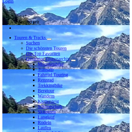
Login
Mitglied seit
Touren & Tracks
Suchen
Die schönsten Touren
Die Top Favoriten
Gesamtes Tourenarchiv
Mountainbike
Transalp
Fahrrad Touring
Rennrad
Trekkingbike
Bergtour
Wandern
Klettersteig
Schneeschuh
Skitouren
Langlauf
Rodeln
Laufen