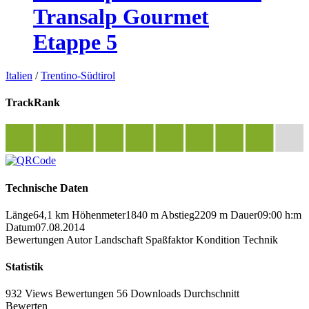
Transalp Gourmet
Etappe 5
Italien
/
Trentino-Südtirol
TrackRank
Technische Daten
Länge
64,1 km
Höhenmeter
1840 m
Abstieg
2209 m
Dauer
09:00 h:m
Datum
07.08.2014
Bewertungen
Autor
Landschaft
Spaßfaktor
Kondition
Technik
Statistik
932 Views
Bewertungen
56 Downloads
Durchschnitt
Bewerten