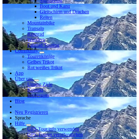
Sightseeing
Boot und Kanu
Gleitschirm und Drachen
Reiten
Mountainbike
Transalp
Rennrad
Wandern
Fahrrad Touring
Community
Tourenkönige
Gelbes Trikot
Rot weißes Trikot
App
Über uns
Unsere Ziele
Kontakt
Impressum
Blog
Neu Registrieren
Sprache
Hilfe
GPS-Tour.info verwenden
GPS-Touren veröffentlichen