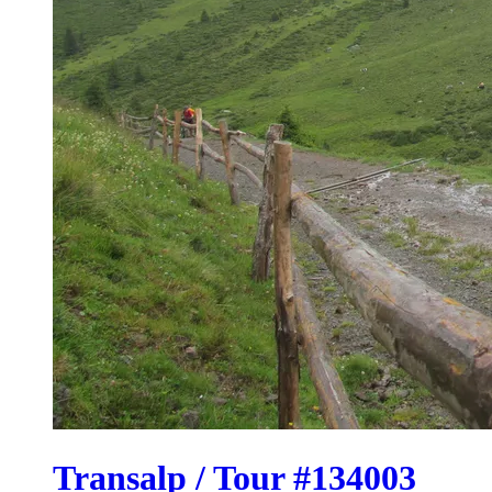
Transalp / Tour #134003