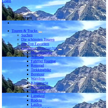
Login
Mitglied seit
Touren & Tracks
Suchen
Die schönsten Touren
Die Top Favoriten
Gesamtes Tourenarchiv
Mountainbike
Transalp
Fahrrad Touring
Rennrad
Trekkingbike
Bergtour
Wandern
Klettersteig
Schneeschuh
Skitouren
Langlauf
Rodeln
Laufen