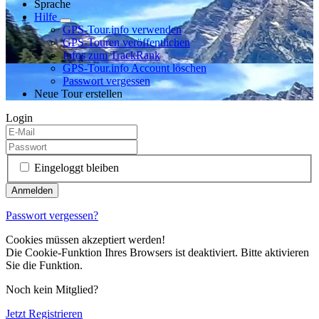
Sprache
Hilfe
GPS-Tour.info verwenden
GPS-Touren veröffentlichen
Infos zum TrackRank
GPS-Tour.info Account löschen
Passwort vergessen
Neue Tour erstellen
Login
Eingeloggt bleiben
Passwort vergessen?
Cookies müssen akzeptiert werden!
Die Cookie-Funktion Ihres Browsers ist deaktiviert. Bitte aktivieren
Sie die Funktion.
Noch kein Mitglied?
Jetzt Registrieren