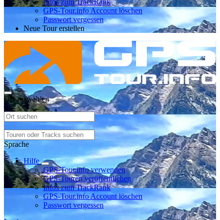
Infos zum TrackRank
GPS-Tour.info Account löschen
Passwort vergessen
Neue Tour erstellen
Ort auswählen
Sprache
Hilfe
GPS-Tour.info verwenden
GPS-Touren veröffentlichen
Infos zum TrackRank
GPS-Tour.info Account löschen
Passwort vergessen