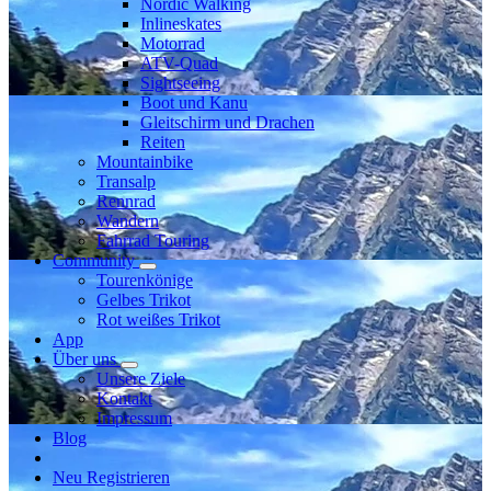
Nordic Walking
Inlineskates
Motorrad
ATV-Quad
Sightseeing
Boot und Kanu
Gleitschirm und Drachen
Reiten
Mountainbike
Transalp
Rennrad
Wandern
Fahrrad Touring
Community
Tourenkönige
Gelbes Trikot
Rot weißes Trikot
App
Über uns
Unsere Ziele
Kontakt
Impressum
Blog
Neu Registrieren