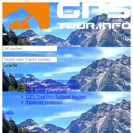
Ort auswählen
Sprache
Hilfe
GPS-Tour.info verwenden
GPS-Touren veröffentlichen
Infos zum TrackRank
GPS-Tour.info Account löschen
Passwort vergessen
Login