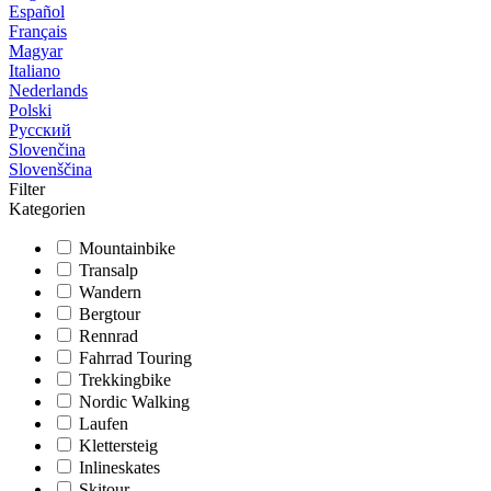
Español
Français
Magyar
Italiano
Nederlands
Polski
Русский
Slovenčina
Slovenščina
Filter
Kategorien
Mountainbike
Transalp
Wandern
Bergtour
Rennrad
Fahrrad Touring
Trekkingbike
Nordic Walking
Laufen
Klettersteig
Inlineskates
Skitour