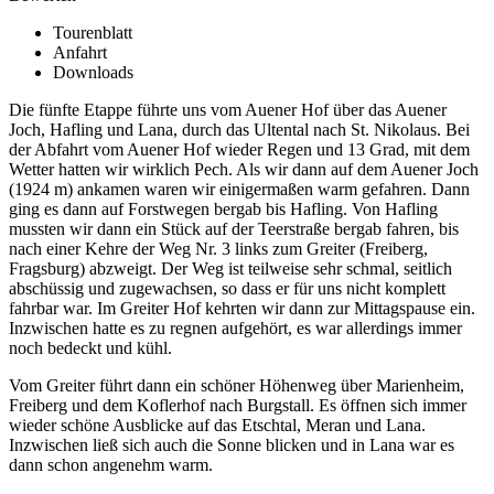
Tourenblatt
Anfahrt
Downloads
Die fünfte Etappe führte uns vom Auener Hof über das Auener
Joch, Hafling und Lana, durch das Ultental nach St. Nikolaus. Bei
der Abfahrt vom Auener Hof wieder Regen und 13 Grad, mit dem
Wetter hatten wir wirklich Pech. Als wir dann auf dem Auener Joch
(1924 m) ankamen waren wir einigermaßen warm gefahren. Dann
ging es dann auf Forstwegen bergab bis Hafling. Von Hafling
mussten wir dann ein Stück auf der Teerstraße bergab fahren, bis
nach einer Kehre der Weg Nr. 3 links zum Greiter (Freiberg,
Fragsburg) abzweigt. Der Weg ist teilweise sehr schmal, seitlich
abschüssig und zugewachsen, so dass er für uns nicht komplett
fahrbar war. Im Greiter Hof kehrten wir dann zur Mittagspause ein.
Inzwischen hatte es zu regnen aufgehört, es war allerdings immer
noch bedeckt und kühl.
Vom Greiter führt dann ein schöner Höhenweg über Marienheim,
Freiberg und dem Koflerhof nach Burgstall. Es öffnen sich immer
wieder schöne Ausblicke auf das Etschtal, Meran und Lana.
Inzwischen ließ sich auch die Sonne blicken und in Lana war es
dann schon angenehm warm.