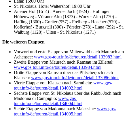
Lana: 15:00 Uhr
St. Nikolaus, Hotel Waltershof: 19:00 Uhr
Auener Hof (1614) - Auener Joch (1924) - Haflinger
Höhenweg - Vöraner Alm (1873) - Wurzer Alm (1770) -
Hafling (1300) - Greiter (957) - Freiberg - Heacher (570) -
Koflerhof - Burgstall (300) - Förstler (278) - Lana (292) - St.
Walburg (1128) - Ulten - St. Nikolaus (1271)
Die weiteren Etappen
Vorwort und erste Etappe von Mittenwald nach Maurach am
Achensee:
www.gps-tour.info/de/touren/detail.133983.html
Zweite Etappe von Maurach nach Ramsau im Zillertal:
www.gps-tour.info/de/touren/detail.133984.html
Dritte Etappe von Ramsau über das Pfitscherjoch nach
Klausen:
www.gps-tour.info/de/touren/detail.133986.html
Vierte Etappe von Klausen nach Sarnthein:
www.gps-
tour.info/de/touren/detail.134002.html
Sechste Etappe von St. Nikolaus über das Rabbi-Joch nach
Madonna di Campiglio:
www.gps-
tour.info/de/touren/detail.134004.html
Siebte Etappe von Madonna nach Malcesine:
www.gps-
tour.info/de/touren/detail.134005.html