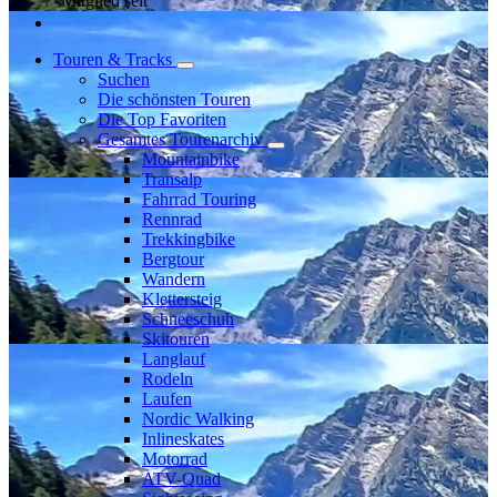
Mitglied seit
Touren & Tracks
Suchen
Die schönsten Touren
Die Top Favoriten
Gesamtes Tourenarchiv
Mountainbike
Transalp
Fahrrad Touring
Rennrad
Trekkingbike
Bergtour
Wandern
Klettersteig
Schneeschuh
Skitouren
Langlauf
Rodeln
Laufen
Nordic Walking
Inlineskates
Motorrad
ATV-Quad