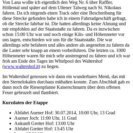
Von Lana wollte ich eigentlich den Weg Nr. 6 über Raffler,
Höllental und später auf dem Ultener Talweg nach St. Nikolaus
fahren. Da ich nirgends einen Track oder eine Beschreibung für
diese Strecke gefunden habe ich in einem Fahrradgeschäft gefragt,
ob die Strecke fahrbar ist. Die hatten allerdings keine Ahnung und
mir empfohlen auf der Staatsstaße zu fahren. Da es inzwischen
schon 15:00 Uhr war und noch einige Kilo- und Höhenmeter vor
uns lagen, entschieden wir uns für die Staatsstaße. Die war
allerdings sehr befahren und alles andere als angenehm zu fahren da
die Laster sehr knapp an einem vorbeifuhren. Die letzten ca. 1000
Höhenmeter waren für mich sehr anstrengend zu fahren und ich war
froh am Ende des Tages im Whirlpool des Waltershof
(
www.waltershof.it
) zu liegen.
Im Waltershof genossen wir dann ein wunderbares Menü, das mit
den Sternelokalen durchaus mithalten konnte. Zum Abschluß gab es
dann noch die Riesenpfanne Kaiserschmarrn über dem offenen
Feuer gebruzelt und flambiert.
Kurzdaten der Etappe
Abfahrt Auener Hof: 30.07.2014, 10:00 Uhr, 13 Grad
Auener Joch: 11:00 Uhr, 11 Grad
Ankunft Greiter Hof: 13:00 Uhr
Abfahrt Greiter Hof: 13:45 Uhr