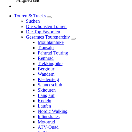
Mitglied seit
Touren & Tracks
Suchen
Die schönsten Touren
Die Top Favoriten
Gesamtes Tourenarchiv
Mountainbike
Transalp
Fahrrad Touring
Rennrad
Trekkingbike
Bergtour
Wandern
Klettersteig
Schneeschuh
Skitouren
Langlauf
Rodeln
Laufen
Nordic Walking
Inlineskates
Motorrad
ATV-Quad