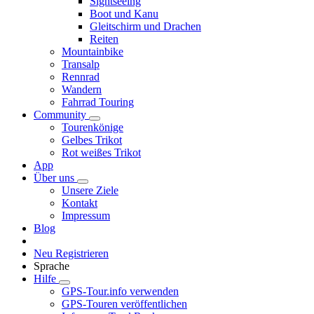
Sightseeing
Boot und Kanu
Gleitschirm und Drachen
Reiten
Mountainbike
Transalp
Rennrad
Wandern
Fahrrad Touring
Community
Tourenkönige
Gelbes Trikot
Rot weißes Trikot
App
Über uns
Unsere Ziele
Kontakt
Impressum
Blog
Neu Registrieren
Sprache
Hilfe
GPS-Tour.info verwenden
GPS-Touren veröffentlichen