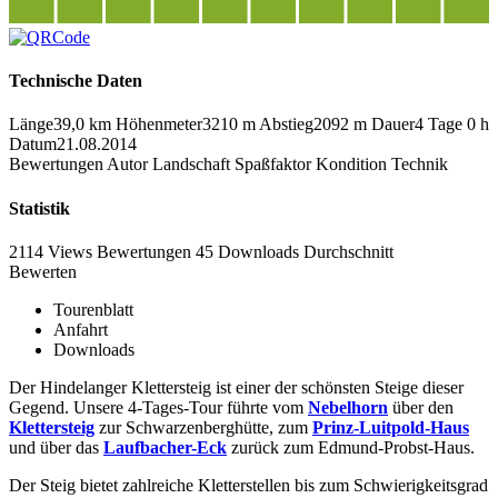
Technische Daten
Länge
39,0 km
Höhenmeter
3210 m
Abstieg
2092 m
Dauer
4 Tage 0 h
Datum
21.08.2014
Bewertungen
Autor
Landschaft
Spaßfaktor
Kondition
Technik
Statistik
2114 Views
Bewertungen
45 Downloads
Durchschnitt
Bewerten
Tourenblatt
Anfahrt
Downloads
Der Hindelanger Klettersteig ist einer der schönsten Steige dieser
Gegend. Unsere 4-Tages-Tour führte vom
Nebelhorn
über den
Klettersteig
zur Schwarzenberghütte, zum
Prinz-Luitpold-Haus
und über das
Laufbacher-Eck
zurück zum Edmund-Probst-Haus.
Der Steig bietet zahlreiche Kletterstellen bis zum Schwierigkeitsgrad