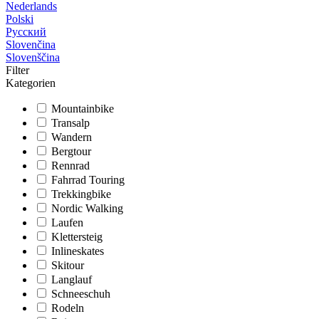
Nederlands
Polski
Русский
Slovenčina
Slovenščina
Filter
Kategorien
Mountainbike
Transalp
Wandern
Bergtour
Rennrad
Fahrrad Touring
Trekkingbike
Nordic Walking
Laufen
Klettersteig
Inlineskates
Skitour
Langlauf
Schneeschuh
Rodeln