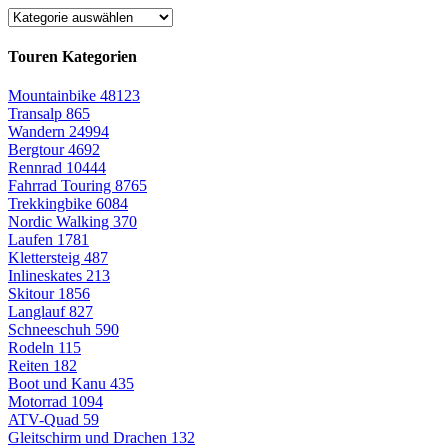
Touren Kategorien
Mountainbike
48123
Transalp
865
Wandern
24994
Bergtour
4692
Rennrad
10444
Fahrrad Touring
8765
Trekkingbike
6084
Nordic Walking
370
Laufen
1781
Klettersteig
487
Inlineskates
213
Skitour
1856
Langlauf
827
Schneeschuh
590
Rodeln
115
Reiten
182
Boot und Kanu
435
Motorrad
1094
ATV-Quad
59
Gleitschirm und Drachen
132