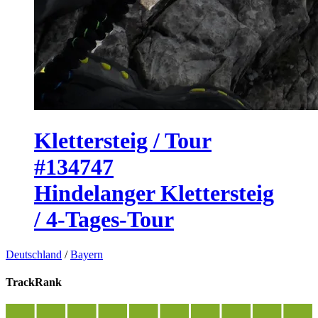
Klettersteig / Tour
#134747
Hindelanger Klettersteig
/ 4-Tages-Tour
Deutschland
/
Bayern
TrackRank