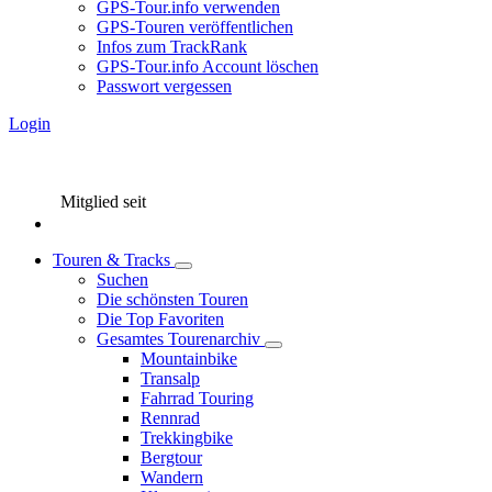
GPS-Tour.info verwenden
GPS-Touren veröffentlichen
Infos zum TrackRank
GPS-Tour.info Account löschen
Passwort vergessen
Login
Mitglied seit
Touren & Tracks
Suchen
Die schönsten Touren
Die Top Favoriten
Gesamtes Tourenarchiv
Mountainbike
Transalp
Fahrrad Touring
Rennrad
Trekkingbike
Bergtour
Wandern