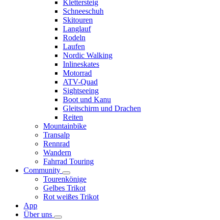
Klettersteig
Schneeschuh
Skitouren
Langlauf
Rodeln
Laufen
Nordic Walking
Inlineskates
Motorrad
ATV-Quad
Sightseeing
Boot und Kanu
Gleitschirm und Drachen
Reiten
Mountainbike
Transalp
Rennrad
Wandern
Fahrrad Touring
Community
Tourenkönige
Gelbes Trikot
Rot weißes Trikot
App
Über uns