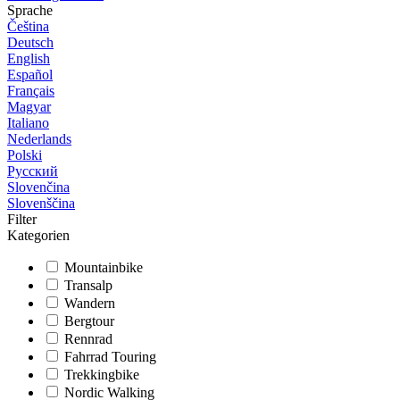
Sprache
Čeština
Deutsch
English
Español
Français
Magyar
Italiano
Nederlands
Polski
Русский
Slovenčina
Slovenščina
Filter
Kategorien
Mountainbike
Transalp
Wandern
Bergtour
Rennrad
Fahrrad Touring
Trekkingbike
Nordic Walking