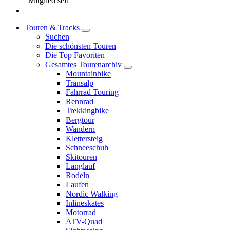
Mitglied seit
Touren & Tracks
Suchen
Die schönsten Touren
Die Top Favoriten
Gesamtes Tourenarchiv
Mountainbike
Transalp
Fahrrad Touring
Rennrad
Trekkingbike
Bergtour
Wandern
Klettersteig
Schneeschuh
Skitouren
Langlauf
Rodeln
Laufen
Nordic Walking
Inlineskates
Motorrad
ATV-Quad