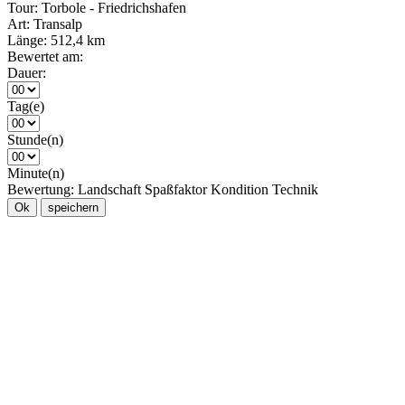
Tour:
Torbole - Friedrichshafen
Art:
Transalp
Länge:
512,4 km
Bewertet am:
Dauer:
Tag(e)
Stunde(n)
Minute(n)
Bewertung:
Landschaft
Spaßfaktor
Kondition
Technik
Ok
speichern