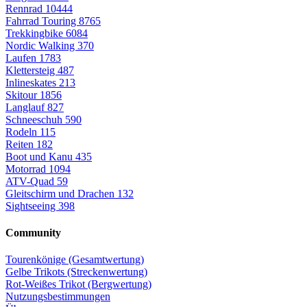
Rennrad
10444
Fahrrad Touring
8765
Trekkingbike
6084
Nordic Walking
370
Laufen
1783
Klettersteig
487
Inlineskates
213
Skitour
1856
Langlauf
827
Schneeschuh
590
Rodeln
115
Reiten
182
Boot und Kanu
435
Motorrad
1094
ATV-Quad
59
Gleitschirm und Drachen
132
Sightseeing
398
Community
Tourenkönige (Gesamtwertung)
Gelbe Trikots (Streckenwertung)
Rot-Weißes Trikot (Bergwertung)
Nutzungsbestimmungen