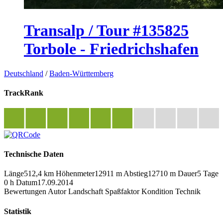
Transalp / Tour #135825
Torbole - Friedrichshafen
Deutschland
/
Baden-Württemberg
TrackRank
Technische Daten
Länge
512,4 km
Höhenmeter
12911 m
Abstieg
12710 m
Dauer
5 Tage
0 h
Datum
17.09.2014
Bewertungen
Autor
Landschaft
Spaßfaktor
Kondition
Technik
Statistik