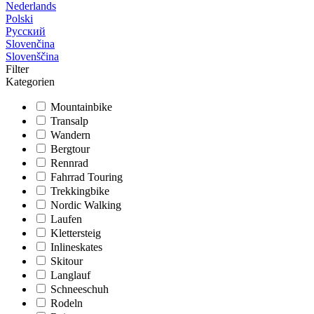
Nederlands
Polski
Русский
Slovenčina
Slovenščina
Filter
Kategorien
Mountainbike
Transalp
Wandern
Bergtour
Rennrad
Fahrrad Touring
Trekkingbike
Nordic Walking
Laufen
Klettersteig
Inlineskates
Skitour
Langlauf
Schneeschuh
Rodeln