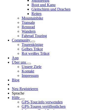
Sightseeing
Boot und Kanu
Gleitschirm und Drachen
Reiten
Mountainbike
Transalp
Rennrad
Wandern
Fahrrad Touring
Community
Tourenkönige
Gelbes Trikot
Rot weißes Trikot
App
Über uns
Unsere Ziele
Kontakt
Impressum
Blog
Neu Registrieren
Sprache
Hilfe
GPS-Tour.info verwenden
GPS-Touren veröffentlichen