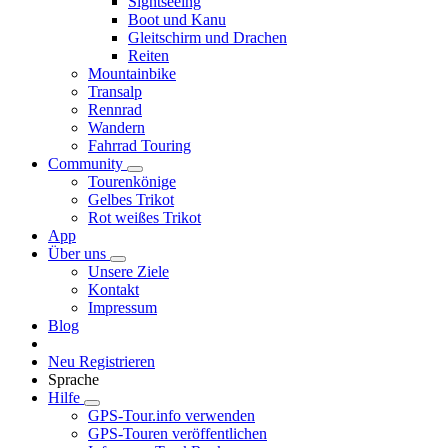
Sightseeing
Boot und Kanu
Gleitschirm und Drachen
Reiten
Mountainbike
Transalp
Rennrad
Wandern
Fahrrad Touring
Community
Tourenkönige
Gelbes Trikot
Rot weißes Trikot
App
Über uns
Unsere Ziele
Kontakt
Impressum
Blog
Neu Registrieren
Sprache
Hilfe
GPS-Tour.info verwenden
GPS-Touren veröffentlichen