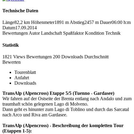
Technische Daten
Länge
82,2 km
Höhenmeter
1891 m
Abstieg
2457 m
Dauer
06:00 h:m
Datum
17.09.2014
Bewertungen
Autor
Landschaft
Spaßfaktor
Kondition
Technik
Statistik
1821 Views
Bewertungen
200 Downloads
Durchschnitt
Bewerten
Tourenblatt
Anfahrt
Downloads
TransAlp (Alpencross) Etappe 5/5 (Tuenno - Gardasee)
Wir fahren auf der Ostseite der Brenta entlang nach Andalo und zum
traumhaft schön gelegenen Lago di Molveno.
Dann geht es hinunter zum Lago di Toblino und durch das Sarcatal
nach Arco und Riva am Gardasee.
TransAlp (Alpencross) - Beschreibung der kompletten Tour
(Etappen 1-5):