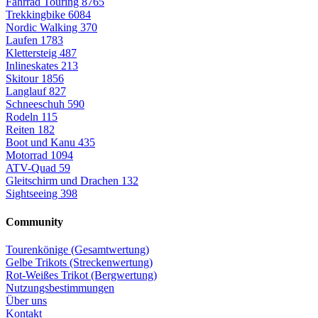
Fahrrad Touring
8765
Trekkingbike
6084
Nordic Walking
370
Laufen
1783
Klettersteig
487
Inlineskates
213
Skitour
1856
Langlauf
827
Schneeschuh
590
Rodeln
115
Reiten
182
Boot und Kanu
435
Motorrad
1094
ATV-Quad
59
Gleitschirm und Drachen
132
Sightseeing
398
Community
Tourenkönige (Gesamtwertung)
Gelbe Trikots (Streckenwertung)
Rot-Weißes Trikot (Bergwertung)
Nutzungsbestimmungen
Über uns
Kontakt