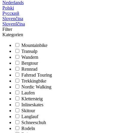
Nederlands
Polski
Русский
Slovenčina
Slovenščina
Filter
Kategorien
Mountainbike
Transalp
Wandern
Bergtour
Rennrad
Fahrrad Touring
Trekkingbike
Nordic Walking
Laufen
Klettersteig
Inlineskates
Skitour
Langlauf
Schneeschuh
Rodeln