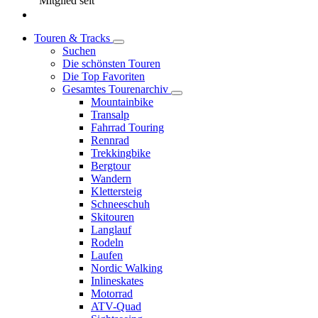
Mitglied seit
Touren & Tracks
Suchen
Die schönsten Touren
Die Top Favoriten
Gesamtes Tourenarchiv
Mountainbike
Transalp
Fahrrad Touring
Rennrad
Trekkingbike
Bergtour
Wandern
Klettersteig
Schneeschuh
Skitouren
Langlauf
Rodeln
Laufen
Nordic Walking
Inlineskates
Motorrad
ATV-Quad