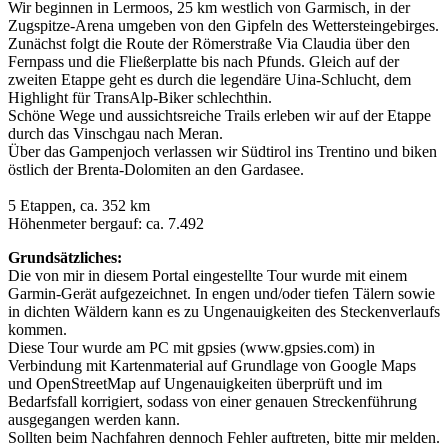
Wir beginnen in Lermoos, 25 km westlich von Garmisch, in der
Zugspitze-Arena umgeben von den Gipfeln des Wettersteingebirges.
Zunächst folgt die Route der Römerstraße Via Claudia über den
Fernpass und die Fließerplatte bis nach Pfunds. Gleich auf der
zweiten Etappe geht es durch die legendäre Uina-Schlucht, dem
Highlight für TransAlp-Biker schlechthin.
Schöne Wege und aussichtsreiche Trails erleben wir auf der Etappe
durch das Vinschgau nach Meran.
Über das Gampenjoch verlassen wir Südtirol ins Trentino und biken
östlich der Brenta-Dolomiten an den Gardasee.
5 Etappen, ca. 352 km
Höhenmeter bergauf: ca. 7.492
Grundsätzliches:
Die von mir in diesem Portal eingestellte Tour wurde mit einem
Garmin-Gerät aufgezeichnet. In engen und/oder tiefen Tälern sowie
in dichten Wäldern kann es zu Ungenauigkeiten des Steckenverlaufs
kommen.
Diese Tour wurde am PC mit gpsies (www.gpsies.com) in
Verbindung mit Kartenmaterial auf Grundlage von Google Maps
und OpenStreetMap auf Ungenauigkeiten überprüft und im
Bedarfsfall korrigiert, sodass von einer genauen Streckenführung
ausgegangen werden kann.
Sollten beim Nachfahren dennoch Fehler auftreten, bitte mir melden.