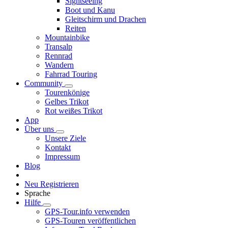
Sightseeing
Boot und Kanu
Gleitschirm und Drachen
Reiten
Mountainbike
Transalp
Rennrad
Wandern
Fahrrad Touring
Community
Tourenkönige
Gelbes Trikot
Rot weißes Trikot
App
Über uns
Unsere Ziele
Kontakt
Impressum
Blog
Neu Registrieren
Sprache
Hilfe
GPS-Tour.info verwenden
GPS-Touren veröffentlichen