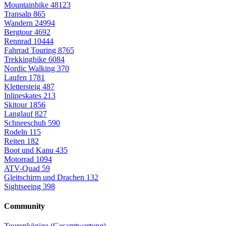
Mountainbike
48123
Transalp
865
Wandern
24994
Bergtour
4692
Rennrad
10444
Fahrrad Touring
8765
Trekkingbike
6084
Nordic Walking
370
Laufen
1781
Klettersteig
487
Inlineskates
213
Skitour
1856
Langlauf
827
Schneeschuh
590
Rodeln
115
Reiten
182
Boot und Kanu
435
Motorrad
1094
ATV-Quad
59
Gleitschirm und Drachen
132
Sightseeing
398
Community
Tourenkönige (Gesamtwertung)