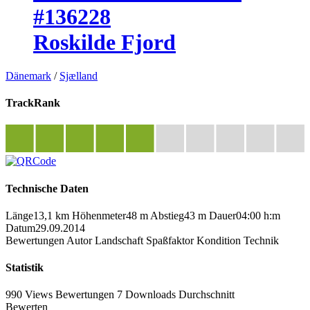
#136228
Roskilde Fjord
Dänemark
/
Sjælland
TrackRank
Technische Daten
Länge
13,1 km
Höhenmeter
48 m
Abstieg
43 m
Dauer
04:00 h:m
Datum
29.09.2014
Bewertungen
Autor
Landschaft
Spaßfaktor
Kondition
Technik
Statistik
990 Views
Bewertungen
7 Downloads
Durchschnitt
Bewerten