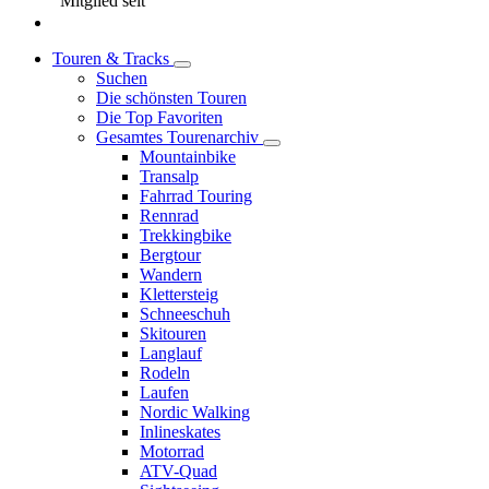
Mitglied seit
Touren & Tracks
Suchen
Die schönsten Touren
Die Top Favoriten
Gesamtes Tourenarchiv
Mountainbike
Transalp
Fahrrad Touring
Rennrad
Trekkingbike
Bergtour
Wandern
Klettersteig
Schneeschuh
Skitouren
Langlauf
Rodeln
Laufen
Nordic Walking
Inlineskates
Motorrad
ATV-Quad