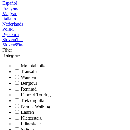
Español
Français
Magyar
Italiano
Nederlands
Polski
Русский
Slovenčina
Slovenščina
Filter
Kategorien
Mountainbike
Transalp
Wandern
Bergtour
Rennrad
Fahrrad Touring
Trekkingbike
Nordic Walking
Laufen
Klettersteig
Inlineskates
Skitour