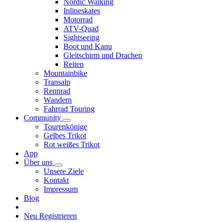
Nordic Walking
Inlineskates
Motorrad
ATV-Quad
Sightseeing
Boot und Kanu
Gleitschirm und Drachen
Reiten
Mountainbike
Transalp
Rennrad
Wandern
Fahrrad Touring
Community
Tourenkönige
Gelbes Trikot
Rot weißes Trikot
App
Über uns
Unsere Ziele
Kontakt
Impressum
Blog
Neu Registrieren