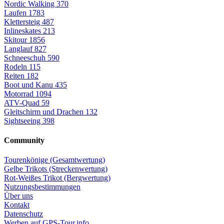
Nordic Walking
370
Laufen
1783
Klettersteig
487
Inlineskates
213
Skitour
1856
Langlauf
827
Schneeschuh
590
Rodeln
115
Reiten
182
Boot und Kanu
435
Motorrad
1094
ATV-Quad
59
Gleitschirm und Drachen
132
Sightseeing
398
Community
Tourenkönige (Gesamtwertung)
Gelbe Trikots (Streckenwertung)
Rot-Weißes Trikot (Bergwertung)
Nutzungsbestimmungen
Über uns
Kontakt
Datenschutz
Werben auf GPS-Tour.info