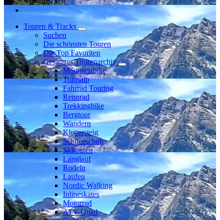
Mitglied seit
Touren & Tracks
Suchen
Die schönsten Touren
Die Top Favoriten
Gesamtes Tourenarchiv
Mountainbike
Transalp
Fahrrad Touring
Rennrad
Trekkingbike
Bergtour
Wandern
Klettersteig
Schneeschuh
Skitouren
Langlauf
Rodeln
Laufen
Nordic Walking
Inlineskates
Motorrad
ATV-Quad