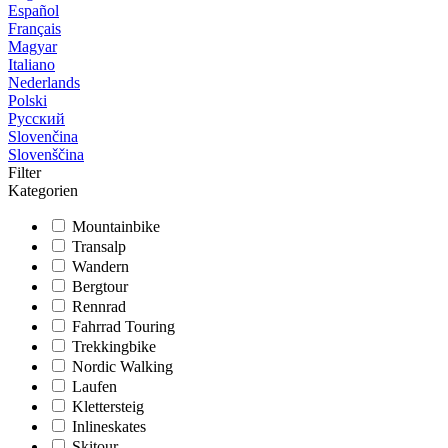
Español
Français
Magyar
Italiano
Nederlands
Polski
Русский
Slovenčina
Slovenščina
Filter
Kategorien
Mountainbike
Transalp
Wandern
Bergtour
Rennrad
Fahrrad Touring
Trekkingbike
Nordic Walking
Laufen
Klettersteig
Inlineskates
Skitour