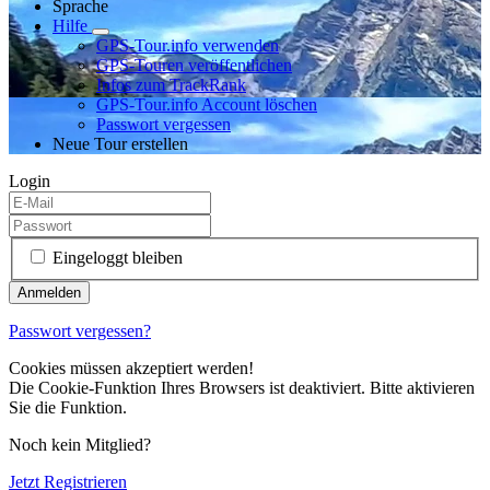
Sprache
Hilfe
GPS-Tour.info verwenden
GPS-Touren veröffentlichen
Infos zum TrackRank
GPS-Tour.info Account löschen
Passwort vergessen
Neue Tour erstellen
Login
Eingeloggt bleiben
Passwort vergessen?
Cookies müssen akzeptiert werden!
Die Cookie-Funktion Ihres Browsers ist deaktiviert. Bitte aktivieren
Sie die Funktion.
Noch kein Mitglied?
Jetzt Registrieren