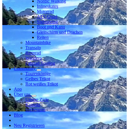
Nordic Walking
Inlineskates
Motorrad
ATV-Quad
Sightseeing
Boot und Kanu
Gleitschirm und Drachen
Reiten
Mountainbike
Transalp
Rennrad
Wandern
Fahrrad Touring
Community
Tourenkönige
Gelbes Trikot
Rot weißes Trikot
App
Über uns
Unsere Ziele
Kontakt
Impressum
Blog
Neu Registrieren