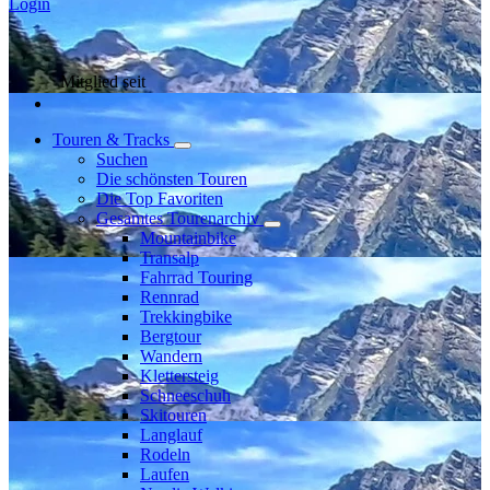
Login
Mitglied seit
Touren & Tracks
Suchen
Die schönsten Touren
Die Top Favoriten
Gesamtes Tourenarchiv
Mountainbike
Transalp
Fahrrad Touring
Rennrad
Trekkingbike
Bergtour
Wandern
Klettersteig
Schneeschuh
Skitouren
Langlauf
Rodeln
Laufen