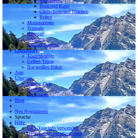
Sightseeing
Boot und Kanu
Gleitschirm und Drachen
Reiten
Mountainbike
Transalp
Rennrad
Wandern
Fahrrad Touring
Community
Tourenkönige
Gelbes Trikot
Rot weißes Trikot
App
Über uns
Unsere Ziele
Kontakt
Impressum
Blog
Neu Registrieren
Sprache
Hilfe
GPS-Tour.info verwenden
GPS-Touren veröffentlichen