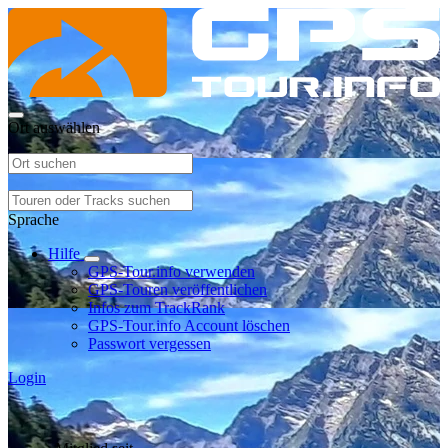
Ort auswählen
Sprache
Hilfe
GPS-Tour.info verwenden
GPS-Touren veröffentlichen
Infos zum TrackRank
GPS-Tour.info Account löschen
Passwort vergessen
Login