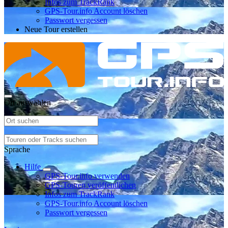
Infos zum TrackRank
GPS-Tour.info Account löschen
Passwort vergessen
Neue Tour erstellen
Ort auswählen
Sprache
Hilfe
GPS-Tour.info verwenden
GPS-Touren veröffentlichen
Infos zum TrackRank
GPS-Tour.info Account löschen
Passwort vergessen