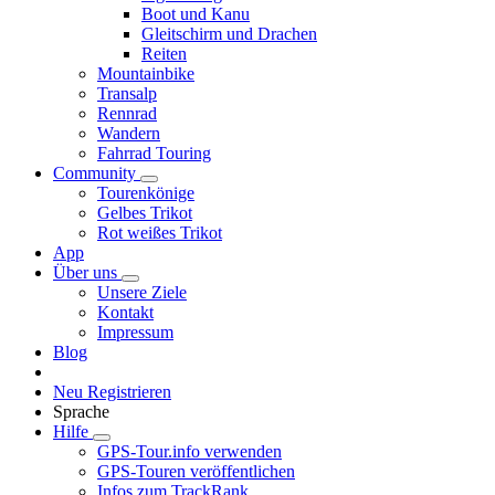
Boot und Kanu
Gleitschirm und Drachen
Reiten
Mountainbike
Transalp
Rennrad
Wandern
Fahrrad Touring
Community
Tourenkönige
Gelbes Trikot
Rot weißes Trikot
App
Über uns
Unsere Ziele
Kontakt
Impressum
Blog
Neu Registrieren
Sprache
Hilfe
GPS-Tour.info verwenden
GPS-Touren veröffentlichen
Infos zum TrackRank