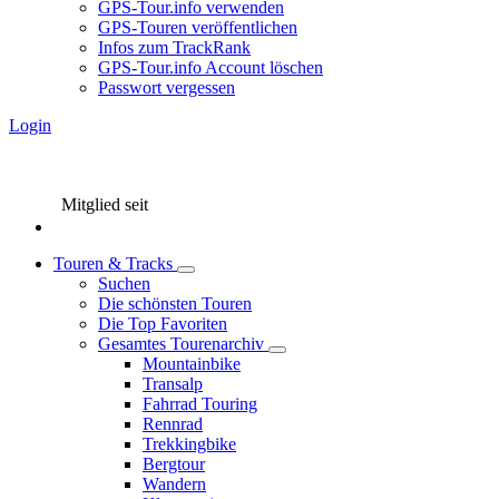
GPS-Tour.info verwenden
GPS-Touren veröffentlichen
Infos zum TrackRank
GPS-Tour.info Account löschen
Passwort vergessen
Login
Mitglied seit
Touren & Tracks
Suchen
Die schönsten Touren
Die Top Favoriten
Gesamtes Tourenarchiv
Mountainbike
Transalp
Fahrrad Touring
Rennrad
Trekkingbike
Bergtour
Wandern