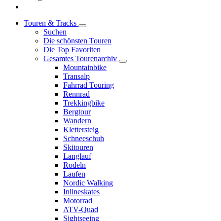
Touren & Tracks
Suchen
Die schönsten Touren
Die Top Favoriten
Gesamtes Tourenarchiv
Mountainbike
Transalp
Fahrrad Touring
Rennrad
Trekkingbike
Bergtour
Wandern
Klettersteig
Schneeschuh
Skitouren
Langlauf
Rodeln
Laufen
Nordic Walking
Inlineskates
Motorrad
ATV-Quad
Sightseeing