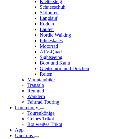
Klettersteig
Schneeschuh
Skitouren
Langlauf
Rodeln
Laufen
Nordic Walking
Inlineskates
Motorrad
ATV-Quad
Sightseeing
Boot und Kanu
Gleitschirm und Drachen
Reiten
Mountainbike
Transalp
Rennrad
Wandern
Fahrrad Touring
Community
Tourenkönige
Gelbes Trikot
Rot weißes Trikot
App
Über uns