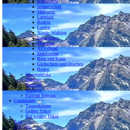
Klettersteig
Schneeschuh
Skitouren
Langlauf
Rodeln
Laufen
Nordic Walking
Inlineskates
Motorrad
ATV-Quad
Sightseeing
Boot und Kanu
Gleitschirm und Drachen
Reiten
Mountainbike
Transalp
Rennrad
Wandern
Fahrrad Touring
Community
Tourenkönige
Gelbes Trikot
Rot weißes Trikot
App
Über uns