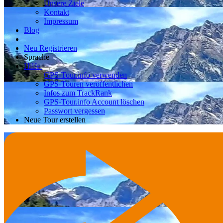
Unsere Ziele
Kontakt
Impressum
Blog
Neu Registrieren
Sprache
Hilfe
GPS-Tour.info verwenden
GPS-Touren veröffentlichen
Infos zum TrackRank
GPS-Tour.info Account löschen
Passwort vergessen
Neue Tour erstellen