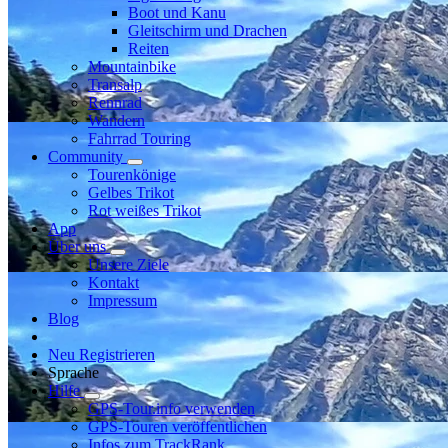
Boot und Kanu
Gleitschirm und Drachen
Reiten
Mountainbike
Transalp
Rennrad
Wandern
Fahrrad Touring
Community
Tourenkönige
Gelbes Trikot
Rot weißes Trikot
App
Über uns
Unsere Ziele
Kontakt
Impressum
Blog
Neu Registrieren
Sprache
Hilfe
GPS-Tour.info verwenden
GPS-Touren veröffentlichen
Infos zum TrackRank