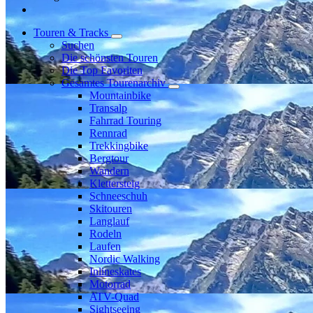
Touren & Tracks
Suchen
Die schönsten Touren
Die Top Favoriten
Gesamtes Tourenarchiv
Mountainbike
Transalp
Fahrrad Touring
Rennrad
Trekkingbike
Bergtour
Wandern
Klettersteig
Schneeschuh
Skitouren
Langlauf
Rodeln
Laufen
Nordic Walking
Inlineskates
Motorrad
ATV-Quad
Sightseeing