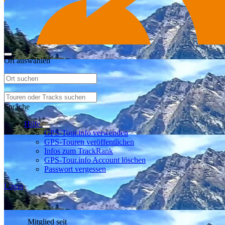
Ort auswählen
Sprache
Hilfe
GPS-Tour.info verwenden
GPS-Touren veröffentlichen
Infos zum TrackRank
GPS-Tour.info Account löschen
Passwort vergessen
Login
Mitglied seit