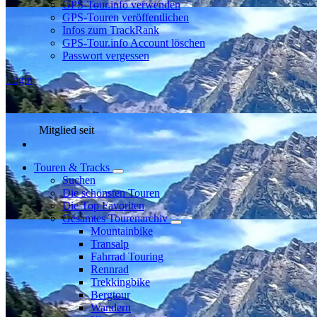
GPS-Tour.info verwenden
GPS-Touren veröffentlichen
Infos zum TrackRank
GPS-Tour.info Account löschen
Passwort vergessen
Login
Mitglied seit
Touren & Tracks
Suchen
Die schönsten Touren
Die Top Favoriten
Gesamtes Tourenarchiv
Mountainbike
Transalp
Fahrrad Touring
Rennrad
Trekkingbike
Bergtour
Wandern