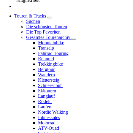
Mitglied seit
Touren & Tracks
Suchen
Die schönsten Touren
Die Top Favoriten
Gesamtes Tourenarchiv
Mountainbike
Transalp
Fahrrad Touring
Rennrad
Trekkingbike
Bergtour
Wandern
Klettersteig
Schneeschuh
Skitouren
Langlauf
Rodeln
Laufen
Nordic Walking
Inlineskates
Motorrad
ATV-Quad