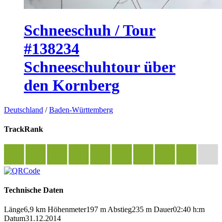
Schneeschuh / Tour
#138234
Schneeschuhtour über
den Kornberg
Deutschland
/
Baden-Württemberg
TrackRank
Technische Daten
Länge
6,9 km
Höhenmeter
197 m
Abstieg
235 m
Dauer
02:40 h:m
Datum
31.12.2014