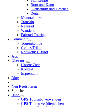
Sightseeing
Boot und Kanu
Gleitschirm und Drachen
Reiten
Mountainbike
Transalp
Rennrad
Wandern
Fahrrad Touring
Community
Tourenkönige
Gelbes Trikot
Rot weißes Trikot
App
Über uns
Unsere Ziele
Kontakt
Impressum
Blog
Neu Registrieren
Sprache
Hilfe
GPS-Tour.info verwenden
GPS-Touren veröffentlichen