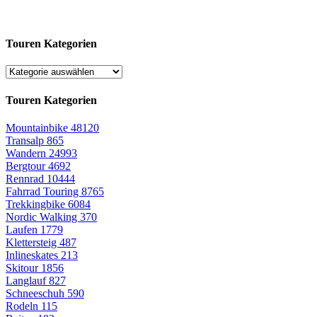
Touren Kategorien
Touren Kategorien
Mountainbike
48120
Transalp
865
Wandern
24993
Bergtour
4692
Rennrad
10444
Fahrrad Touring
8765
Trekkingbike
6084
Nordic Walking
370
Laufen
1779
Klettersteig
487
Inlineskates
213
Skitour
1856
Langlauf
827
Schneeschuh
590
Rodeln
115