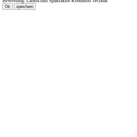
Bewertung:
Landschaft
Spaßfaktor
Kondition
Technik
Ok
speichern