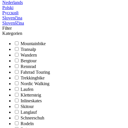
Nederlands
Polski
Русский
Slovenčina
Slovenščina
Filter
Kategorien
Mountainbike
Transalp
Wandern
Bergtour
Rennrad
Fahrrad Touring
Trekkingbike
Nordic Walking
Laufen
Klettersteig
Inlineskates
Skitour
Langlauf
Schneeschuh
Rodeln