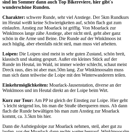
sind im Sommer dann auch Top Bikereviere, hier gibt´s
wunderschöne Runden.
Charakter:
schwere Runde, sehr viel Anstiege. Der 5km Rundkurs
im Heutal weißt keine Schwierigkeiten auf, schön flach gut zum
einlaufen. Anstieg zur Moarlack ist griffig. Von Moarlack zur
Winklmoos lange zähe Anstiege, aber nicht steil, geht aber ganz
schön in die Arme und Beine. Die Runde auf der Winklmoos ist
auch hüglig, aber ebenfalls nicht steil, man muss viel arbeiten.
Loipen:
Die Loipen sind meist in sehr guten Zustand, schön breit,
klassisch und skating gespurt. Außer ein kleines Stück auf der
Runde im Heutal, im Wald, ist immer wieder schlecht, schaut meist
Dreck raus, dies ist aber max.50m lang. Zur Winklmoosalm muss
man sich dann teilweise die Loipe mit den Winterwanderern teilen.
Einkehrmöglichkeiten:
Moarlack-Jausenstation, diverse an der
Winklmoos und im Heutal direkt an der Loipe beim Wirt.
Kurz zur Tour:
Am PP ist gleich der Einstieg zur Loipe. Hier geht
´s leicht steigend los, bis man die Straße überqueren muss. Ab dann
flach die Runde bewältigen bis man zum Anstieg zur Moarlack
kommt, ca. 3.5km bis hier.
Dann die Aufstiegsloipe zur Moarlack nehmen, steil, aber gut zu
laufen, vor der Moarlack dann rechts weiter bergauf, Winklmoosalm