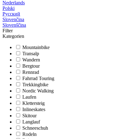
Nederlands
Polski
Русский
Slovenčina
Slovenščina
Filter
Kategorien
Mountainbike
Transalp
Wandern
Bergtour
Rennrad
Fahrrad Touring
Trekkingbike
Nordic Walking
Laufen
Klettersteig
Inlineskates
Skitour
Langlauf
Schneeschuh
Rodeln