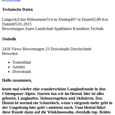
Technische Daten
Länge
24,0 km
Höhenmeter
514 m
Abstieg
497 m
Dauer
02:00 h:m
Datum
05.01.2015
Bewertungen
Autor
Landschaft
Spaßfaktor
Kondition
Technik
Statistik
2418 Views
Bewertungen
23 Downloads
Durchschnitt
Bewerten
Tourenblatt
Anfahrt
Downloads
Hallo zusammen,
heute mal wieder eine wunderschöne Langlaufrunde in den
Chiemgauer Alpen. Starten tun wir im Heutal, hier ist alles
geboten, Langlaufen, Skitourengehen und Skifahren. Das
Heutal ist normal ein Schneeloch, wenn´s nirgends mehr geht in
der Umgebung hier geht´s meistens noch. Vom Heutal führt
diese Runde dann auf die Winklmoosalm, ebenfalls top. Beides