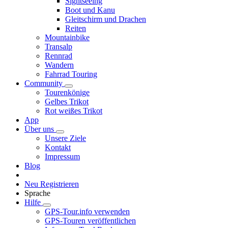
Sightseeing
Boot und Kanu
Gleitschirm und Drachen
Reiten
Mountainbike
Transalp
Rennrad
Wandern
Fahrrad Touring
Community
Tourenkönige
Gelbes Trikot
Rot weißes Trikot
App
Über uns
Unsere Ziele
Kontakt
Impressum
Blog
Neu Registrieren
Sprache
Hilfe
GPS-Tour.info verwenden
GPS-Touren veröffentlichen