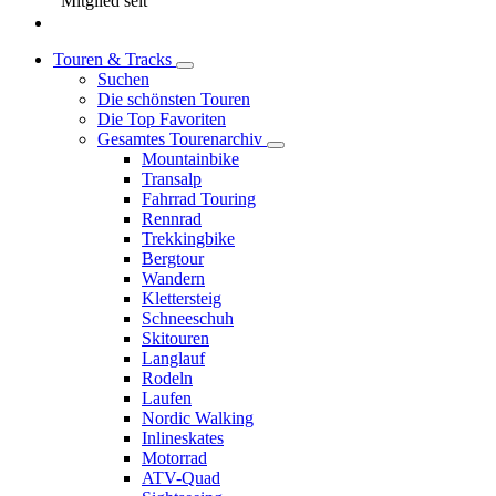
Mitglied seit
Touren & Tracks
Suchen
Die schönsten Touren
Die Top Favoriten
Gesamtes Tourenarchiv
Mountainbike
Transalp
Fahrrad Touring
Rennrad
Trekkingbike
Bergtour
Wandern
Klettersteig
Schneeschuh
Skitouren
Langlauf
Rodeln
Laufen
Nordic Walking
Inlineskates
Motorrad
ATV-Quad