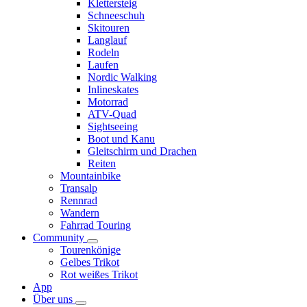
Klettersteig
Schneeschuh
Skitouren
Langlauf
Rodeln
Laufen
Nordic Walking
Inlineskates
Motorrad
ATV-Quad
Sightseeing
Boot und Kanu
Gleitschirm und Drachen
Reiten
Mountainbike
Transalp
Rennrad
Wandern
Fahrrad Touring
Community
Tourenkönige
Gelbes Trikot
Rot weißes Trikot
App
Über uns