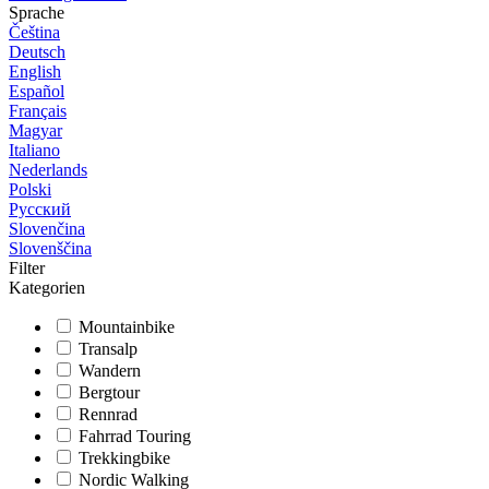
Sprache
Čeština
Deutsch
English
Español
Français
Magyar
Italiano
Nederlands
Polski
Русский
Slovenčina
Slovenščina
Filter
Kategorien
Mountainbike
Transalp
Wandern
Bergtour
Rennrad
Fahrrad Touring
Trekkingbike
Nordic Walking