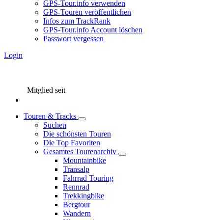
GPS-Tour.info verwenden
GPS-Touren veröffentlichen
Infos zum TrackRank
GPS-Tour.info Account löschen
Passwort vergessen
Login
Mitglied seit
Touren & Tracks
Suchen
Die schönsten Touren
Die Top Favoriten
Gesamtes Tourenarchiv
Mountainbike
Transalp
Fahrrad Touring
Rennrad
Trekkingbike
Bergtour
Wandern