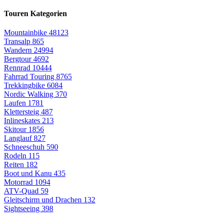
Touren Kategorien
Mountainbike
48123
Transalp
865
Wandern
24994
Bergtour
4692
Rennrad
10444
Fahrrad Touring
8765
Trekkingbike
6084
Nordic Walking
370
Laufen
1781
Klettersteig
487
Inlineskates
213
Skitour
1856
Langlauf
827
Schneeschuh
590
Rodeln
115
Reiten
182
Boot und Kanu
435
Motorrad
1094
ATV-Quad
59
Gleitschirm und Drachen
132
Sightseeing
398