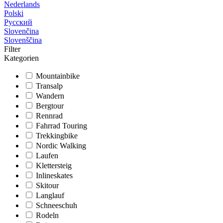
Nederlands
Polski
Русский
Slovenčina
Slovenščina
Filter
Kategorien
Mountainbike
Transalp
Wandern
Bergtour
Rennrad
Fahrrad Touring
Trekkingbike
Nordic Walking
Laufen
Klettersteig
Inlineskates
Skitour
Langlauf
Schneeschuh
Rodeln