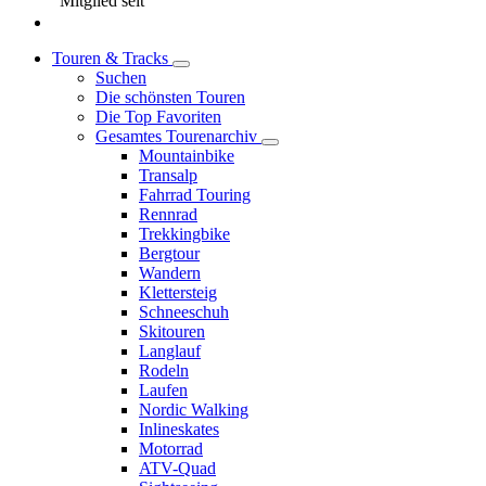
Mitglied seit
Touren & Tracks
Suchen
Die schönsten Touren
Die Top Favoriten
Gesamtes Tourenarchiv
Mountainbike
Transalp
Fahrrad Touring
Rennrad
Trekkingbike
Bergtour
Wandern
Klettersteig
Schneeschuh
Skitouren
Langlauf
Rodeln
Laufen
Nordic Walking
Inlineskates
Motorrad
ATV-Quad