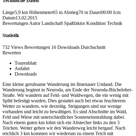
Technische Daten
Länge
5,9 km
Höhenmeter
65 m
Abstieg
70 m
Dauer
00:00 h:m
Datum
13.02.2015
Bewertungen
Autor
Landschaft
Spaßfaktor
Kondition
Technik
Statistik
732 Views
Bewertungen
16 Downloads
Durchschnitt
Bewerten
Tourenblatt
Anfahrt
Downloads
Eine kleine geruhsame Wanderung im Ilmenauer Umland. Die
Wanderung beginnt in Neuroda, am Ende der Neuroda-Bücheloher-
Straße. Wir wandern auf Feld- und Waldwegen, die ein wenig mit
Splitt befestigt wurden. Dies gestattet auch bei etwas feuchterem
Wetter zu wandern, wie derzeitig. Steigungen sind nur wenige
vorhanden und leicht zu bewältigen. Es sind Abschnitte im Wald,
Feld und Wiese mit unterschiedlicher Sonneneinstrahlung dabei.
Nach einem guten km lohnt sich ein Abstecher links zu den 3
Teichen. Weiter gehen wir den Wanderweg leicht bergauf. Nach
reichlich 3 km kommen wir wiederum zu einem Teich mit