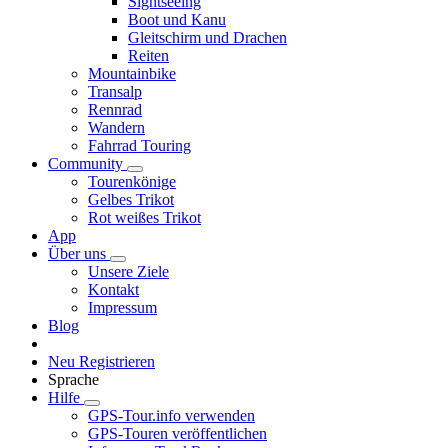
Sightseeing
Boot und Kanu
Gleitschirm und Drachen
Reiten
Mountainbike
Transalp
Rennrad
Wandern
Fahrrad Touring
Community
Tourenkönige
Gelbes Trikot
Rot weißes Trikot
App
Über uns
Unsere Ziele
Kontakt
Impressum
Blog
Neu Registrieren
Sprache
Hilfe
GPS-Tour.info verwenden
GPS-Touren veröffentlichen