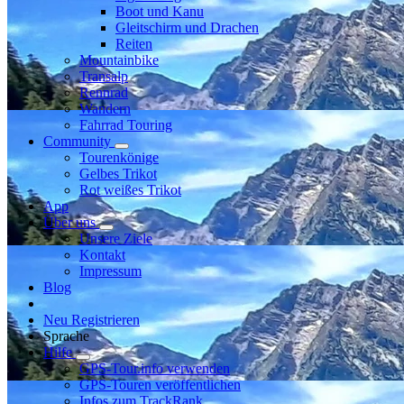
Boot und Kanu
Gleitschirm und Drachen
Reiten
Mountainbike
Transalp
Rennrad
Wandern
Fahrrad Touring
Community
Tourenkönige
Gelbes Trikot
Rot weißes Trikot
App
Über uns
Unsere Ziele
Kontakt
Impressum
Blog
Neu Registrieren
Sprache
Hilfe
GPS-Tour.info verwenden
GPS-Touren veröffentlichen
Infos zum TrackRank