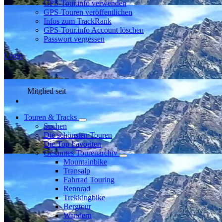
GPS-Tour.info verwenden
GPS-Touren veröffentlichen
Infos zum TrackRank
GPS-Tour.info Account löschen
Passwort vergessen
Login
Mitglied seit
Touren & Tracks
Suchen
Die schönsten Touren
Die Top Favoriten
Gesamtes Tourenarchiv
Mountainbike
Transalp
Fahrrad Touring
Rennrad
Trekkingbike
Bergtour
Wandern