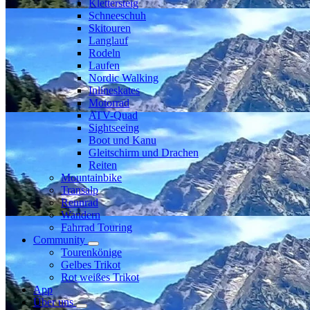
Klettersteig
Schneeschuh
Skitouren
Langlauf
Rodeln
Laufen
Nordic Walking
Inlineskates
Motorrad
ATV-Quad
Sightseeing
Boot und Kanu
Gleitschirm und Drachen
Reiten
Mountainbike
Transalp
Rennrad
Wandern
Fahrrad Touring
Community
Tourenkönige
Gelbes Trikot
Rot weißes Trikot
App
Über uns