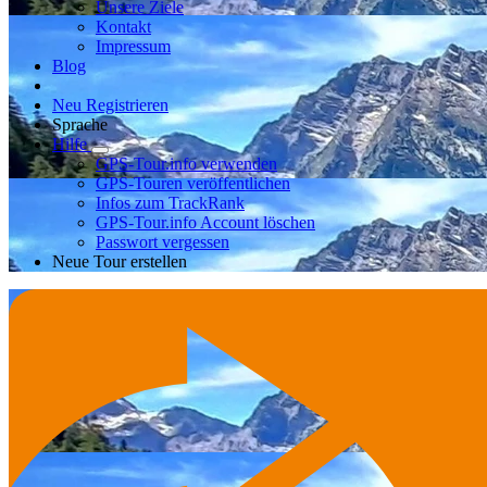
Unsere Ziele
Kontakt
Impressum
Blog
Neu Registrieren
Sprache
Hilfe
GPS-Tour.info verwenden
GPS-Touren veröffentlichen
Infos zum TrackRank
GPS-Tour.info Account löschen
Passwort vergessen
Neue Tour erstellen