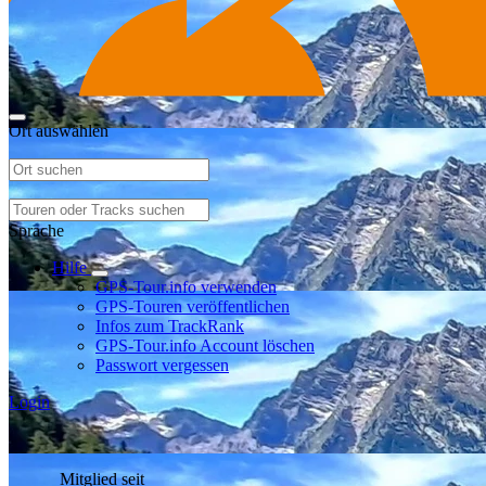
Ort auswählen
Sprache
Hilfe
GPS-Tour.info verwenden
GPS-Touren veröffentlichen
Infos zum TrackRank
GPS-Tour.info Account löschen
Passwort vergessen
Login
Mitglied seit