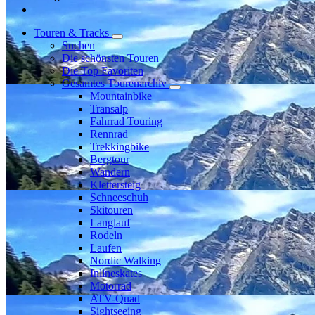
Touren & Tracks
Suchen
Die schönsten Touren
Die Top Favoriten
Gesamtes Tourenarchiv
Mountainbike
Transalp
Fahrrad Touring
Rennrad
Trekkingbike
Bergtour
Wandern
Klettersteig
Schneeschuh
Skitouren
Langlauf
Rodeln
Laufen
Nordic Walking
Inlineskates
Motorrad
ATV-Quad
Sightseeing