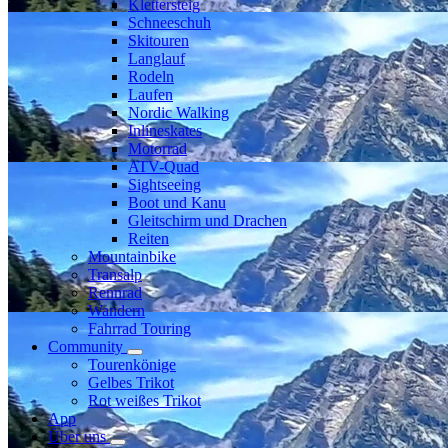
Klettersteig
Schneeschuh
Skitouren
Langlauf
Rodeln
Laufen
Nordic Walking
Inlineskates
Motorrad
ATV-Quad
Sightseeing
Boot und Kanu
Gleitschirm und Drachen
Reiten
Mountainbike
Transalp
Rennrad
Wandern
Fahrrad Touring
Community
Tourenkönige
Gelbes Trikot
Rot weißes Trikot
App
Über uns