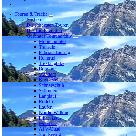
Touren & Tracks
Suchen
Die schönsten Touren
Die Top Favoriten
Gesamtes Tourenarchiv
Mountainbike
Transalp
Fahrrad Touring
Rennrad
Trekkingbike
Bergtour
Wandern
Klettersteig
Schneeschuh
Skitouren
Langlauf
Rodeln
Laufen
Nordic Walking
Inlineskates
Motorrad
ATV-Quad
Sightseeing