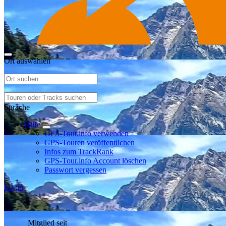
Ort auswählen
Sprache
Hilfe
GPS-Tour.info verwenden
GPS-Touren veröffentlichen
Infos zum TrackRank
GPS-Tour.info Account löschen
Passwort vergessen
Login
Mitglied seit