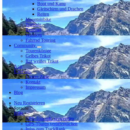
Boot und Kanu
Gleitschirm und Drachen
Reiten
Mountainbike
Transalp
Rennrad
Wandern
Fahrrad Touring
Community
Tourenkönige
Gelbes Trikot
Rot weißes Trikot
App
Über uns
Unsere Ziele
Kontakt
Impressum
Blog
Neu Registrieren
Sprache
Hilfe
GPS-Tour.info verwenden
GPS-Touren veröffentlichen
Infos zum TrackRank