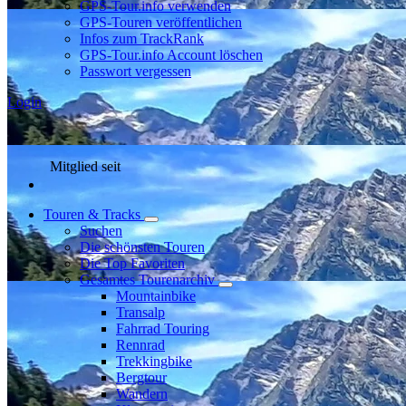
GPS-Tour.info verwenden
GPS-Touren veröffentlichen
Infos zum TrackRank
GPS-Tour.info Account löschen
Passwort vergessen
Login
Mitglied seit
Touren & Tracks
Suchen
Die schönsten Touren
Die Top Favoriten
Gesamtes Tourenarchiv
Mountainbike
Transalp
Fahrrad Touring
Rennrad
Trekkingbike
Bergtour
Wandern