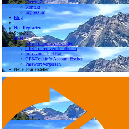
Unsere Ziele
Kontakt
Impressum
Blog
Neu Registrieren
Sprache
Hilfe
GPS-Tour.info verwenden
GPS-Touren veröffentlichen
Infos zum TrackRank
GPS-Tour.info Account löschen
Passwort vergessen
Neue Tour erstellen