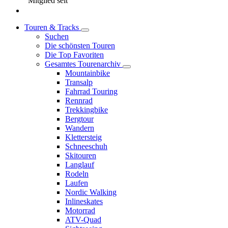
Mitglied seit
Touren & Tracks
Suchen
Die schönsten Touren
Die Top Favoriten
Gesamtes Tourenarchiv
Mountainbike
Transalp
Fahrrad Touring
Rennrad
Trekkingbike
Bergtour
Wandern
Klettersteig
Schneeschuh
Skitouren
Langlauf
Rodeln
Laufen
Nordic Walking
Inlineskates
Motorrad
ATV-Quad