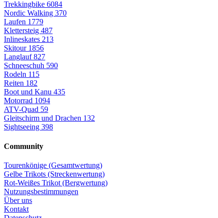
Trekkingbike
6084
Nordic Walking
370
Laufen
1779
Klettersteig
487
Inlineskates
213
Skitour
1856
Langlauf
827
Schneeschuh
590
Rodeln
115
Reiten
182
Boot und Kanu
435
Motorrad
1094
ATV-Quad
59
Gleitschirm und Drachen
132
Sightseeing
398
Community
Tourenkönige (Gesamtwertung)
Gelbe Trikots (Streckenwertung)
Rot-Weißes Trikot (Bergwertung)
Nutzungsbestimmungen
Über uns
Kontakt
Datenschutz