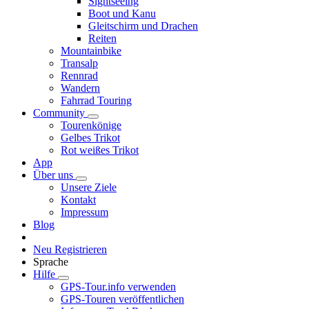
Sightseeing
Boot und Kanu
Gleitschirm und Drachen
Reiten
Mountainbike
Transalp
Rennrad
Wandern
Fahrrad Touring
Community
Tourenkönige
Gelbes Trikot
Rot weißes Trikot
App
Über uns
Unsere Ziele
Kontakt
Impressum
Blog
Neu Registrieren
Sprache
Hilfe
GPS-Tour.info verwenden
GPS-Touren veröffentlichen