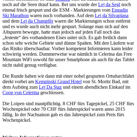
noch auf die Seen drauf kann. Bei uns wurde der
Lej da Segl
noch
einmal frisch gespurt und die ESM - Markierungen vom
Engadin
Ski Marathon
waren noch vorhanden. Auf dem
Lej da Silvaplana
und dem
Lej da Champfèr
waren die Markierungen schon entfernt
und es wurde auch nicht mehr gespurt. Solange man sich auf den
Altspuren bewegte, hatte man jedoch auf jeden Fall noch das
„festeste“ des vorhandenen Eises unter sich. Es gab freilich dann
schon sehr weiche Gebiete und dünne Spalten. Mit den Läufern war
das Risiko überschaubar. Vorher kompetent Informieren kann leider
schwierig werden. Dummerweise war nämlich in Celerina das Free
Mountain WiFi sowohl für unser Smartphone als auch für das Tablet
nicht stabil genug verfügbar.
Die Runde haben wir dann mit einer nobel gespurten Ortsdurchfahrt
direkt vorbei am
Kempinski Grand Hotel
von St. Moritz Bad, mit
dem Aufstieg zum
Lej Da Staz
und einem abendlichen Einkauf im
Coop von Celerina
geschlossen.
Die Loipen sind mautpflichtig. 8 CHF fürs Tagepickel, 25 CHF fürs
Wochenpickel oder 70 CHF fürs Jahrespickel waren anno 2015
fällig. In der Nachsaison gab es das Jahrespickel zum Preis fürs
Wochenpickel.