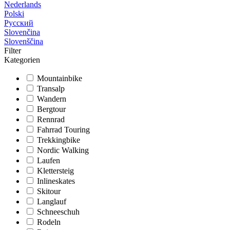
Nederlands
Polski
Русский
Slovenčina
Slovenščina
Filter
Kategorien
Mountainbike
Transalp
Wandern
Bergtour
Rennrad
Fahrrad Touring
Trekkingbike
Nordic Walking
Laufen
Klettersteig
Inlineskates
Skitour
Langlauf
Schneeschuh
Rodeln