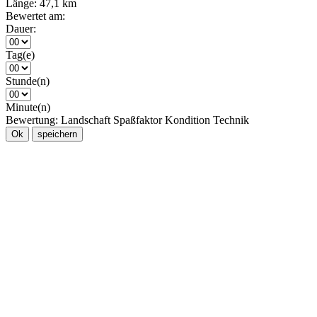
Länge:
47,1 km
Bewertet am:
Dauer:
Tag(e)
Stunde(n)
Minute(n)
Bewertung:
Landschaft
Spaßfaktor
Kondition
Technik
Ok
speichern