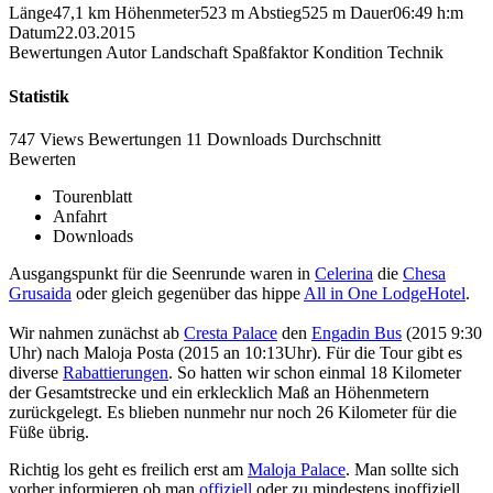
Länge
47,1 km
Höhenmeter
523 m
Abstieg
525 m
Dauer
06:49 h:m
Datum
22.03.2015
Bewertungen
Autor
Landschaft
Spaßfaktor
Kondition
Technik
Statistik
747 Views
Bewertungen
11 Downloads
Durchschnitt
Bewerten
Tourenblatt
Anfahrt
Downloads
Ausgangspunkt für die Seenrunde waren in
Celerina
die
Chesa
Grusaida
oder gleich gegenüber das hippe
All in One LodgeHotel
.
Wir nahmen zunächst ab
Cresta Palace
den
Engadin Bus
(2015 9:30
Uhr) nach Maloja Posta (2015 an 10:13Uhr). Für die Tour gibt es
diverse
Rabattierungen
. So hatten wir schon einmal 18 Kilometer
der Gesamtstrecke und ein erklecklich Maß an Höhenmetern
zurückgelegt. Es blieben nunmehr nur noch 26 Kilometer für die
Füße übrig.
Richtig los geht es freilich erst am
Maloja Palace
. Man sollte sich
vorher informieren ob man
offiziell
oder zu mindestens inoffiziell