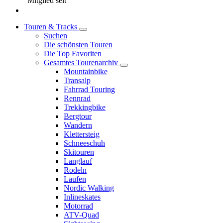
Mitglied seit
Touren & Tracks
Suchen
Die schönsten Touren
Die Top Favoriten
Gesamtes Tourenarchiv
Mountainbike
Transalp
Fahrrad Touring
Rennrad
Trekkingbike
Bergtour
Wandern
Klettersteig
Schneeschuh
Skitouren
Langlauf
Rodeln
Laufen
Nordic Walking
Inlineskates
Motorrad
ATV-Quad