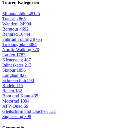
Touren Kategorien
Mountainbike
48125
Transalp
865
Wandern
24994
Bergtour
4692
Rennrad
10444
Fahrrad Touring
8765
Trekkingbike
6084
Nordic Walking
370
Laufen
1783
Klettersteig
487
Inlineskates
213
Skitour
1856
Langlauf
827
Schneeschuh
590
Rodeln
115
Reiten
182
Boot und Kanu
435
Motorrad
1094
ATV-Quad
59
Gleitschirm und Drachen
132
Sightseeing
398
Community