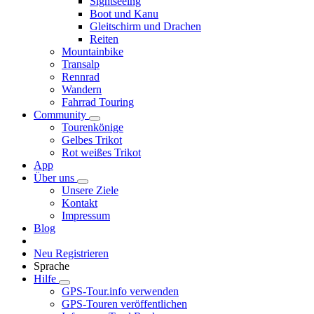
Sightseeing
Boot und Kanu
Gleitschirm und Drachen
Reiten
Mountainbike
Transalp
Rennrad
Wandern
Fahrrad Touring
Community
Tourenkönige
Gelbes Trikot
Rot weißes Trikot
App
Über uns
Unsere Ziele
Kontakt
Impressum
Blog
Neu Registrieren
Sprache
Hilfe
GPS-Tour.info verwenden
GPS-Touren veröffentlichen