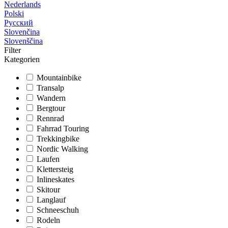
Nederlands
Polski
Русский
Slovenčina
Slovenščina
Filter
Kategorien
Mountainbike
Transalp
Wandern
Bergtour
Rennrad
Fahrrad Touring
Trekkingbike
Nordic Walking
Laufen
Klettersteig
Inlineskates
Skitour
Langlauf
Schneeschuh
Rodeln