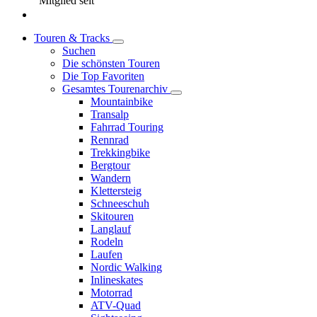
Mitglied seit
Touren & Tracks
Suchen
Die schönsten Touren
Die Top Favoriten
Gesamtes Tourenarchiv
Mountainbike
Transalp
Fahrrad Touring
Rennrad
Trekkingbike
Bergtour
Wandern
Klettersteig
Schneeschuh
Skitouren
Langlauf
Rodeln
Laufen
Nordic Walking
Inlineskates
Motorrad
ATV-Quad