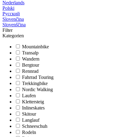
Nederlands
Polski
Русский
Slovenčina
Slovenščina
Filter
Kategorien
Mountainbike
Transalp
Wandern
Bergtour
Rennrad
Fahrrad Touring
Trekkingbike
Nordic Walking
Laufen
Klettersteig
Inlineskates
Skitour
Langlauf
Schneeschuh
Rodeln