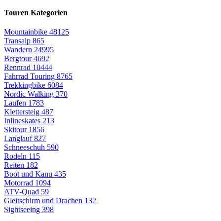
Touren Kategorien
Mountainbike
48125
Transalp
865
Wandern
24995
Bergtour
4692
Rennrad
10444
Fahrrad Touring
8765
Trekkingbike
6084
Nordic Walking
370
Laufen
1783
Klettersteig
487
Inlineskates
213
Skitour
1856
Langlauf
827
Schneeschuh
590
Rodeln
115
Reiten
182
Boot und Kanu
435
Motorrad
1094
ATV-Quad
59
Gleitschirm und Drachen
132
Sightseeing
398