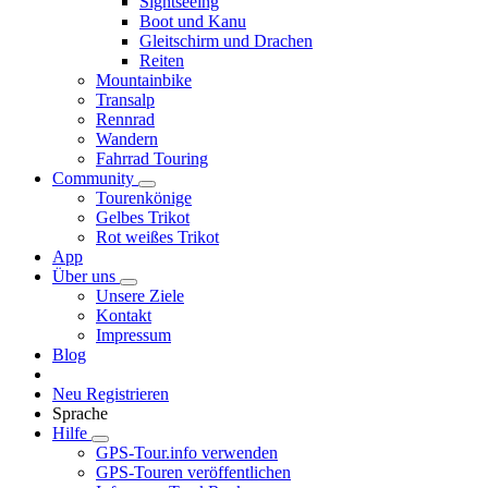
Sightseeing
Boot und Kanu
Gleitschirm und Drachen
Reiten
Mountainbike
Transalp
Rennrad
Wandern
Fahrrad Touring
Community
Tourenkönige
Gelbes Trikot
Rot weißes Trikot
App
Über uns
Unsere Ziele
Kontakt
Impressum
Blog
Neu Registrieren
Sprache
Hilfe
GPS-Tour.info verwenden
GPS-Touren veröffentlichen