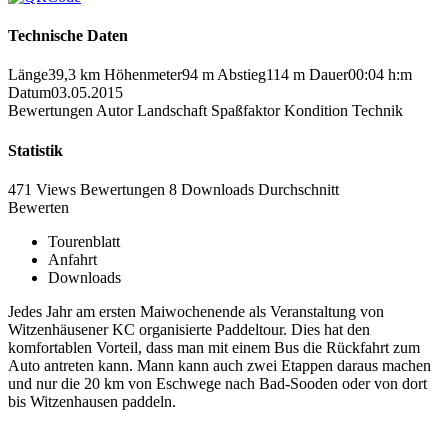
Technische Daten
Länge
39,3 km
Höhenmeter
94 m
Abstieg
114 m
Dauer
00:04 h:m
Datum
03.05.2015
Bewertungen
Autor
Landschaft
Spaßfaktor
Kondition
Technik
Statistik
471 Views
Bewertungen
8 Downloads
Durchschnitt
Bewerten
Tourenblatt
Anfahrt
Downloads
Jedes Jahr am ersten Maiwochenende als Veranstaltung von
Witzenhäusener KC organisierte Paddeltour. Dies hat den
komfortablen Vorteil, dass man mit einem Bus die Rückfahrt zum
Auto antreten kann. Mann kann auch zwei Etappen daraus machen
und nur die 20 km von Eschwege nach Bad-Sooden oder von dort
bis Witzenhausen paddeln.