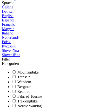
Sprache
Čeština
Deutsch
English
Español
Français
Magyar
Italiano
Nederlands
Polski
Русский
Slovenčina
Slovenščina
Filter
Kategorien
Mountainbike
Transalp
Wandern
Bergtour
Rennrad
Fahrrad Touring
Trekkingbike
Nordic Walking