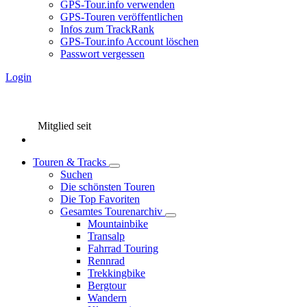
GPS-Tour.info verwenden
GPS-Touren veröffentlichen
Infos zum TrackRank
GPS-Tour.info Account löschen
Passwort vergessen
Login
Mitglied seit
Touren & Tracks
Suchen
Die schönsten Touren
Die Top Favoriten
Gesamtes Tourenarchiv
Mountainbike
Transalp
Fahrrad Touring
Rennrad
Trekkingbike
Bergtour
Wandern