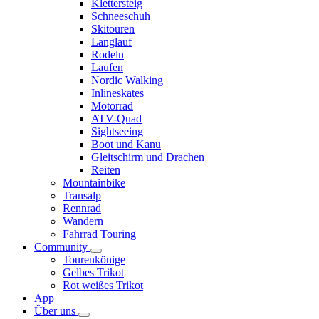
Klettersteig
Schneeschuh
Skitouren
Langlauf
Rodeln
Laufen
Nordic Walking
Inlineskates
Motorrad
ATV-Quad
Sightseeing
Boot und Kanu
Gleitschirm und Drachen
Reiten
Mountainbike
Transalp
Rennrad
Wandern
Fahrrad Touring
Community
Tourenkönige
Gelbes Trikot
Rot weißes Trikot
App
Über uns