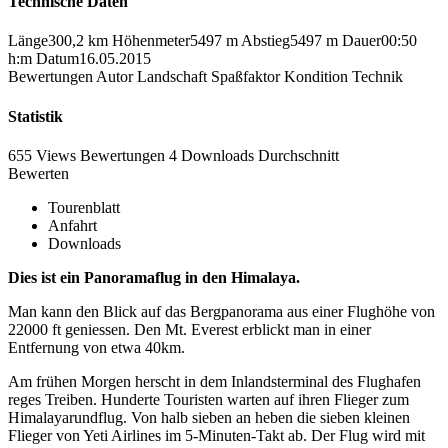
Technische Daten
Länge
300,2 km
Höhenmeter
5497 m
Abstieg
5497 m
Dauer
00:50
h:m
Datum
16.05.2015
Bewertungen
Autor
Landschaft
Spaßfaktor
Kondition
Technik
Statistik
655 Views
Bewertungen
4 Downloads
Durchschnitt
Bewerten
Tourenblatt
Anfahrt
Downloads
Dies ist ein Panoramaflug in den Himalaya.
Man kann den Blick auf das Bergpanorama aus einer Flughöhe von
22000 ft geniessen. Den Mt. Everest erblickt man in einer
Entfernung von etwa 40km.
Am frühen Morgen herscht in dem Inlandsterminal des Flughafen
reges Treiben. Hunderte Touristen warten auf ihren Flieger zum
Himalayarundflug. Von halb sieben an heben die sieben kleinen
Flieger von Yeti Airlines im 5-Minuten-Takt ab. Der Flug wird mit