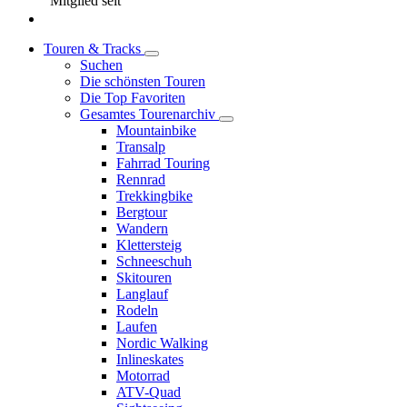
Mitglied seit
Touren & Tracks
Suchen
Die schönsten Touren
Die Top Favoriten
Gesamtes Tourenarchiv
Mountainbike
Transalp
Fahrrad Touring
Rennrad
Trekkingbike
Bergtour
Wandern
Klettersteig
Schneeschuh
Skitouren
Langlauf
Rodeln
Laufen
Nordic Walking
Inlineskates
Motorrad
ATV-Quad