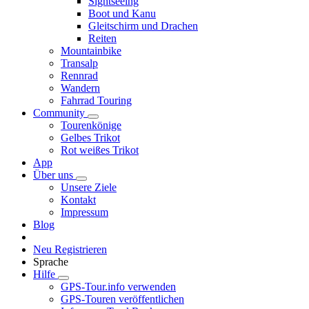
Sightseeing
Boot und Kanu
Gleitschirm und Drachen
Reiten
Mountainbike
Transalp
Rennrad
Wandern
Fahrrad Touring
Community
Tourenkönige
Gelbes Trikot
Rot weißes Trikot
App
Über uns
Unsere Ziele
Kontakt
Impressum
Blog
Neu Registrieren
Sprache
Hilfe
GPS-Tour.info verwenden
GPS-Touren veröffentlichen