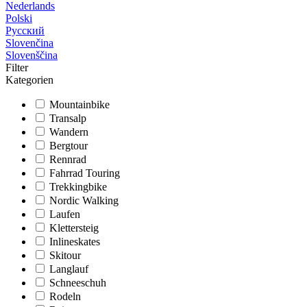
Nederlands
Polski
Русский
Slovenčina
Slovenščina
Filter
Kategorien
Mountainbike
Transalp
Wandern
Bergtour
Rennrad
Fahrrad Touring
Trekkingbike
Nordic Walking
Laufen
Klettersteig
Inlineskates
Skitour
Langlauf
Schneeschuh
Rodeln