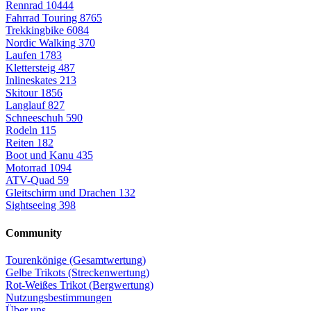
Rennrad
10444
Fahrrad Touring
8765
Trekkingbike
6084
Nordic Walking
370
Laufen
1783
Klettersteig
487
Inlineskates
213
Skitour
1856
Langlauf
827
Schneeschuh
590
Rodeln
115
Reiten
182
Boot und Kanu
435
Motorrad
1094
ATV-Quad
59
Gleitschirm und Drachen
132
Sightseeing
398
Community
Tourenkönige (Gesamtwertung)
Gelbe Trikots (Streckenwertung)
Rot-Weißes Trikot (Bergwertung)
Nutzungsbestimmungen
Über uns