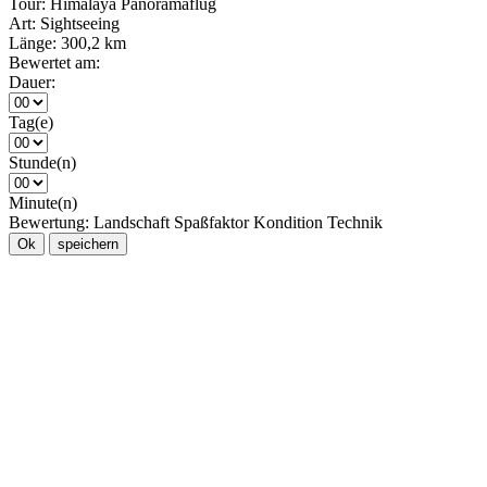
Tour:
Himalaya Panoramaflug
Art:
Sightseeing
Länge:
300,2 km
Bewertet am:
Dauer:
Tag(e)
Stunde(n)
Minute(n)
Bewertung:
Landschaft
Spaßfaktor
Kondition
Technik
Ok
speichern