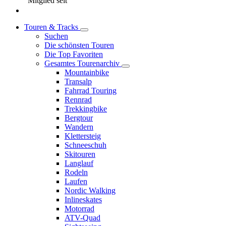
Mitglied seit
Touren & Tracks
Suchen
Die schönsten Touren
Die Top Favoriten
Gesamtes Tourenarchiv
Mountainbike
Transalp
Fahrrad Touring
Rennrad
Trekkingbike
Bergtour
Wandern
Klettersteig
Schneeschuh
Skitouren
Langlauf
Rodeln
Laufen
Nordic Walking
Inlineskates
Motorrad
ATV-Quad