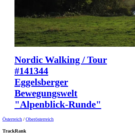
Nordic Walking / Tour
#141344
Eggelsberger
Bewegungswelt
"Alpenblick-Runde"
Österreich
/
Oberösterreich
TrackRank