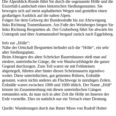
Die Alpenblick-Runde führt Sie durch die sogenannte Hölle und die
Eiszerfall-Landschaft eines historischen Siedlungsraumes. Sie
bewegen sich auf meist asphaltierten Wegen und genießen einen
großartigen Ausblick auf die nahen Alpen.
Folgen Sie dem Gehweg der Bundesstraße bis zur Abzweigung
links Richtung Trametshausen. Am Fuße des Weinberges biegen Sie
links Richtung Bergstetten ab. Der Gruberberg führt Sie abwärts bis
Untergrub und über Autmannsdorf bergauf zurück nach Eggelsberg.
Info zur „Hölle“:
Nähe der Ortschaft Bergstetten befindet sich die “Hölle“, ein sehr
alter Siedlungsplatz.
Beim Abtragen des alten Schröcker Bauernhauses stieß man auf
niedere, unterirdische Gänge, die wie Maulwurfshügeln die ganze
Gegend durchzogen. Zum Teil waren sie mit Feldsteinen
abgeriegelt, führten aber hinter diesen Scheinmauern irgendwo
weiter. Diese unterirdischen, gut getarnten Rühren, Erdställe
genannt, waren nichts anderes als Fluchtwege in unruhigen Zeiten.
Erdställe waren zwischen 1000 und 1600 üblich. Der Name „Höll“
könnte im Zusammenhang mit diesen unterirdischen Gängen
entstanden sein, da man sich in alter Zeit die Hölle im Inneren der
Erde vorstellte. Dies ist natürlich nur ein Versuch einer Deutung.
Quelle: Wanderungen durch das Ibmer Moos von Rudolf Huber