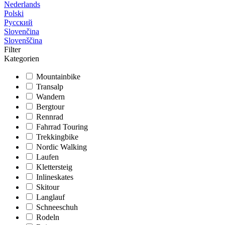
Nederlands
Polski
Русский
Slovenčina
Slovenščina
Filter
Kategorien
Mountainbike
Transalp
Wandern
Bergtour
Rennrad
Fahrrad Touring
Trekkingbike
Nordic Walking
Laufen
Klettersteig
Inlineskates
Skitour
Langlauf
Schneeschuh
Rodeln