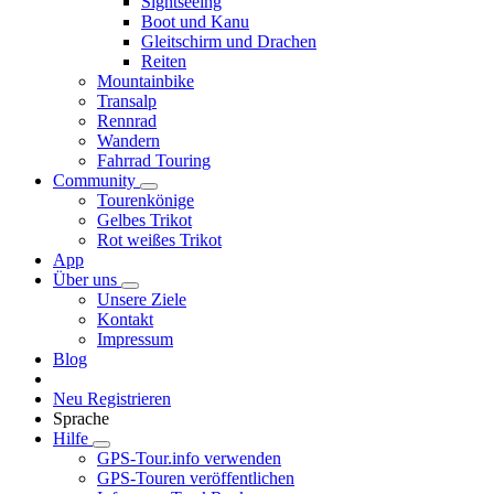
Sightseeing
Boot und Kanu
Gleitschirm und Drachen
Reiten
Mountainbike
Transalp
Rennrad
Wandern
Fahrrad Touring
Community
Tourenkönige
Gelbes Trikot
Rot weißes Trikot
App
Über uns
Unsere Ziele
Kontakt
Impressum
Blog
Neu Registrieren
Sprache
Hilfe
GPS-Tour.info verwenden
GPS-Touren veröffentlichen