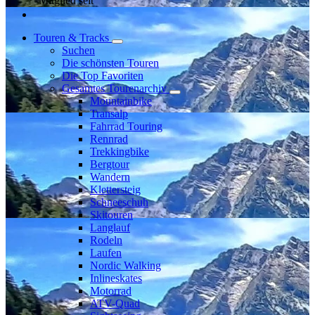
Mitglied seit
Touren & Tracks
Suchen
Die schönsten Touren
Die Top Favoriten
Gesamtes Tourenarchiv
Mountainbike
Transalp
Fahrrad Touring
Rennrad
Trekkingbike
Bergtour
Wandern
Klettersteig
Schneeschuh
Skitouren
Langlauf
Rodeln
Laufen
Nordic Walking
Inlineskates
Motorrad
ATV-Quad