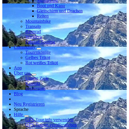
Sightseeing
Boot und Kanu
Gleitschirm und Drachen
Reiten
Mountainbike
Transalp
Rennrad
Wandern
Fahrrad Touring
Community
Tourenkönige
Gelbes Trikot
Rot weißes Trikot
App
Über uns
Unsere Ziele
Kontakt
Impressum
Blog
Neu Registrieren
Sprache
Hilfe
GPS-Tour.info verwenden
GPS-Touren veröffentlichen