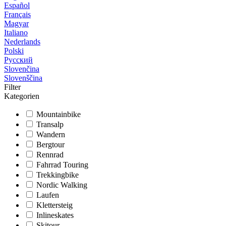
Español
Français
Magyar
Italiano
Nederlands
Polski
Русский
Slovenčina
Slovenščina
Filter
Kategorien
Mountainbike
Transalp
Wandern
Bergtour
Rennrad
Fahrrad Touring
Trekkingbike
Nordic Walking
Laufen
Klettersteig
Inlineskates
Skitour