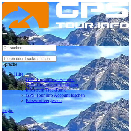
Ort auswählen
Sprache
Hilfe
GPS-Tour.info verwenden
GPS-Touren veröffentlichen
Infos zum TrackRank
GPS-Tour.info Account löschen
Passwort vergessen
Login