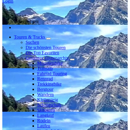
Login
Mitglied seit
Touren & Tracks
Suchen
Die schönsten Touren
Die Top Favoriten
Gesamtes Tourenarchiv
Mountainbike
Transalp
Fahrrad Touring
Rennrad
Trekkingbike
Bergtour
Wandern
Klettersteig
Schneeschuh
Skitouren
Langlauf
Rodeln
Laufen