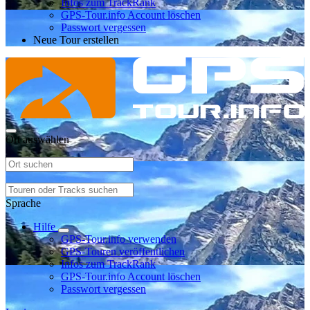
Infos zum TrackRank
GPS-Tour.info Account löschen
Passwort vergessen
Neue Tour erstellen
Ort auswählen
Sprache
Hilfe
GPS-Tour.info verwenden
GPS-Touren veröffentlichen
Infos zum TrackRank
GPS-Tour.info Account löschen
Passwort vergessen