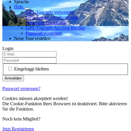
Sprache
Hilfe
GPS-Tour.info verwenden
GPS-Touren veröffentlichen
Infos zum TrackRank
GPS-Tour.info Account löschen
Passwort vergessen
Neue Tour erstellen
Login
Eingeloggt bleiben
Passwort vergessen?
Cookies müssen akzeptiert werden!
Die Cookie-Funktion Ihres Browsers ist deaktiviert. Bitte aktivieren
Sie die Funktion.
Noch kein Mitglied?
Jetzt Registrieren