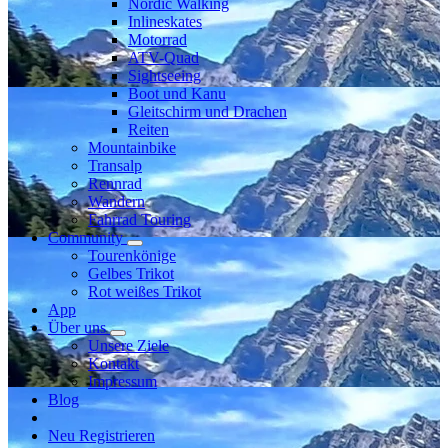
Nordic Walking
Inlineskates
Motorrad
ATV-Quad
Sightseeing
Boot und Kanu
Gleitschirm und Drachen
Reiten
Mountainbike
Transalp
Rennrad
Wandern
Fahrrad Touring
Community
Tourenkönige
Gelbes Trikot
Rot weißes Trikot
App
Über uns
Unsere Ziele
Kontakt
Impressum
Blog
Neu Registrieren