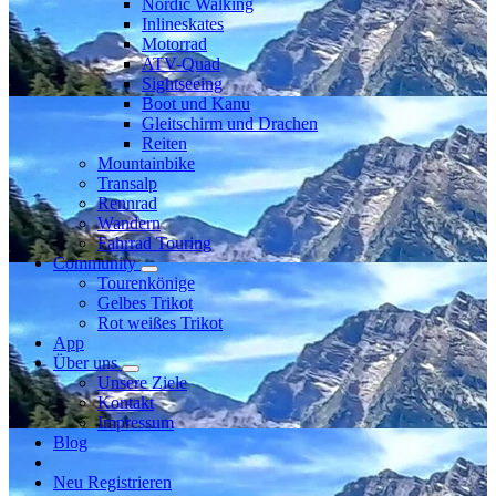
Nordic Walking
Inlineskates
Motorrad
ATV-Quad
Sightseeing
Boot und Kanu
Gleitschirm und Drachen
Reiten
Mountainbike
Transalp
Rennrad
Wandern
Fahrrad Touring
Community
Tourenkönige
Gelbes Trikot
Rot weißes Trikot
App
Über uns
Unsere Ziele
Kontakt
Impressum
Blog
Neu Registrieren