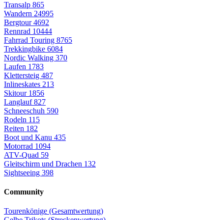
Transalp
865
Wandern
24995
Bergtour
4692
Rennrad
10444
Fahrrad Touring
8765
Trekkingbike
6084
Nordic Walking
370
Laufen
1783
Klettersteig
487
Inlineskates
213
Skitour
1856
Langlauf
827
Schneeschuh
590
Rodeln
115
Reiten
182
Boot und Kanu
435
Motorrad
1094
ATV-Quad
59
Gleitschirm und Drachen
132
Sightseeing
398
Community
Tourenkönige (Gesamtwertung)
Gelbe Trikots (Streckenwertung)