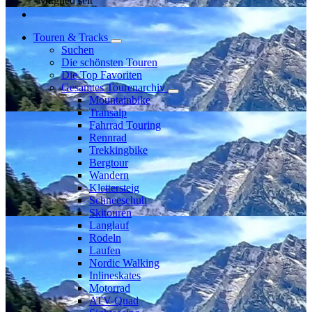
Mitglied seit
Touren & Tracks
Suchen
Die schönsten Touren
Die Top Favoriten
Gesamtes Tourenarchiv
Mountainbike
Transalp
Fahrrad Touring
Rennrad
Trekkingbike
Bergtour
Wandern
Klettersteig
Schneeschuh
Skitouren
Langlauf
Rodeln
Laufen
Nordic Walking
Inlineskates
Motorrad
ATV-Quad