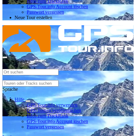
Infos zum TrackRank
GPS-Tour.info Account löschen
Passwort vergessen
Neue Tour erstellen
Ort auswählen
Sprache
Hilfe
GPS-Tour.info verwenden
GPS-Touren veröffentlichen
Infos zum TrackRank
GPS-Tour.info Account löschen
Passwort vergessen