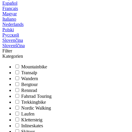
Español
Français
Magyar
Italiano
Nederlands
Polski
Русский
Slovenčina
Slovenščina
Filter
Kategorien
Mountainbike
Transalp
Wandern
Bergtour
Rennrad
Fahrrad Touring
Trekkingbike
Nordic Walking
Laufen
Klettersteig
Inlineskates
Skitour