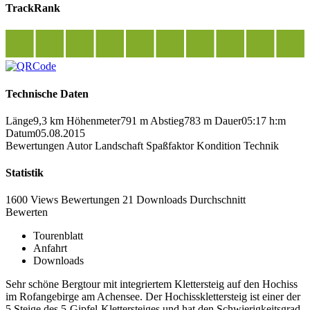
TrackRank
Technische Daten
Länge
9,3 km
Höhenmeter
791 m
Abstieg
783 m
Dauer
05:17 h:m
Datum
05.08.2015
Bewertungen
Autor
Landschaft
Spaßfaktor
Kondition
Technik
Statistik
1600 Views
Bewertungen
21 Downloads
Durchschnitt
Bewerten
Tourenblatt
Anfahrt
Downloads
Sehr schöne Bergtour mit integriertem Klettersteig auf den Hochiss
im Rofangebirge am Achensee. Der Hochissklettersteig ist einer der
5 Steige des 5-Gipfel-Klettersteiges und hat den Schwierigkeitsgrad