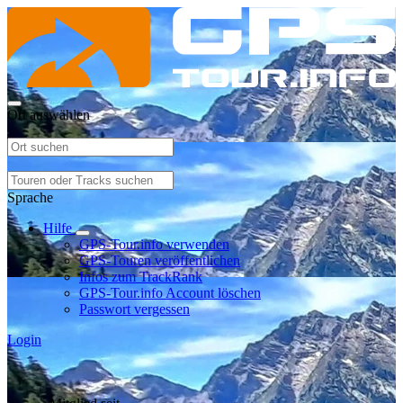
Ort auswählen
Sprache
Hilfe
GPS-Tour.info verwenden
GPS-Touren veröffentlichen
Infos zum TrackRank
GPS-Tour.info Account löschen
Passwort vergessen
Login