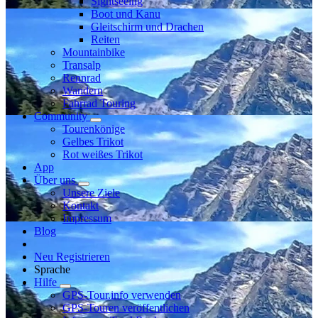
Sightseeing
Boot und Kanu
Gleitschirm und Drachen
Reiten
Mountainbike
Transalp
Rennrad
Wandern
Fahrrad Touring
Community
Tourenkönige
Gelbes Trikot
Rot weißes Trikot
App
Über uns
Unsere Ziele
Kontakt
Impressum
Blog
Neu Registrieren
Sprache
Hilfe
GPS-Tour.info verwenden
GPS-Touren veröffentlichen