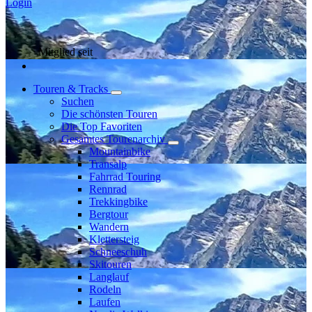
Login
Mitglied seit
Touren & Tracks
Suchen
Die schönsten Touren
Die Top Favoriten
Gesamtes Tourenarchiv
Mountainbike
Transalp
Fahrrad Touring
Rennrad
Trekkingbike
Bergtour
Wandern
Klettersteig
Schneeschuh
Skitouren
Langlauf
Rodeln
Laufen