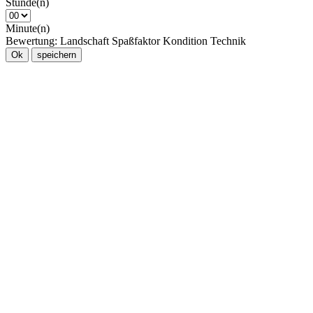
Stunde(n)
Minute(n)
Bewertung:
Landschaft
Spaßfaktor
Kondition
Technik
Ok
speichern