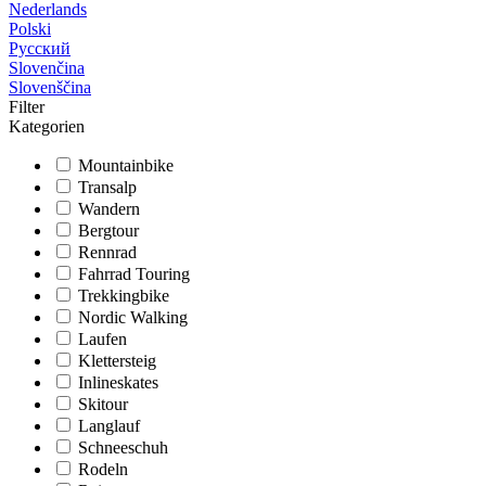
Nederlands
Polski
Русский
Slovenčina
Slovenščina
Filter
Kategorien
Mountainbike
Transalp
Wandern
Bergtour
Rennrad
Fahrrad Touring
Trekkingbike
Nordic Walking
Laufen
Klettersteig
Inlineskates
Skitour
Langlauf
Schneeschuh
Rodeln