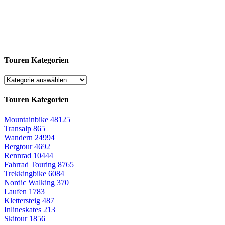
Touren Kategorien
Touren Kategorien
Mountainbike
48125
Transalp
865
Wandern
24994
Bergtour
4692
Rennrad
10444
Fahrrad Touring
8765
Trekkingbike
6084
Nordic Walking
370
Laufen
1783
Klettersteig
487
Inlineskates
213
Skitour
1856