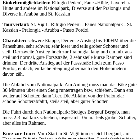
Einkehrmöglichkeiten:
Rifugio Pederü, Fanes-Hütte, Laverella-
Hütte und andere im Nationalpark, Diverse auf der Pralongia und
Diverse in Arabba und St. Kassian
Tourverlauf:
St. Vigil - Rifugio Pederü - Fanes Nationalpark - St.
Kassian - Pralongia - Arabba - Passo Pordoi
Charakter:
schwere Etappe, Der erste Anstieg bis 100HM über die
Faneshütte, sehr schwer, sehr loser und teils grober Schotter und
steil. Der zweite Anstieg hoch zur Pralongia, lang und ein mix aus
steil und normal, gute Forststraße, 2 sehr steile kurze Rampen sind
drinnen. Der dritte Anstieg auf der Passstraße hoch zum Passo
Pordoi, einfach, einfache Steigung aber nach den Höhenmetern
davor, zäh.
Die Abfahrt vom Nationalpark: Am Anfang muss man das Bike gute
30 Minuten über einen Steig runtertragen bzw. schieben. Dann erst
weiter auf Schotter, dann Teer. Die Abfahrt von der Pralongia:
schöne Schotterabfahrt, steils steil, aber guter Schotter.
Die Fahrt durch den Nationalpark: Stetiges Bergauf Bergab, man
muss 2-3 mal kurz schieben, insgesamt 10min. Teils grober Schotter,
aber alles im Rahmen.
Kurz zur Tour:
Vom Start in St. Vigil immer leicht bergauf, auf