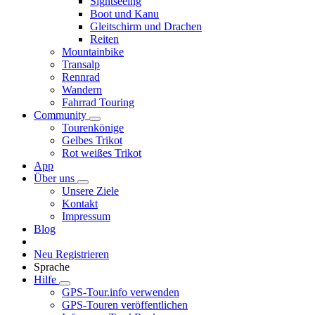
Sightseeing
Boot und Kanu
Gleitschirm und Drachen
Reiten
Mountainbike
Transalp
Rennrad
Wandern
Fahrrad Touring
Community
Tourenkönige
Gelbes Trikot
Rot weißes Trikot
App
Über uns
Unsere Ziele
Kontakt
Impressum
Blog
Neu Registrieren
Sprache
Hilfe
GPS-Tour.info verwenden
GPS-Touren veröffentlichen