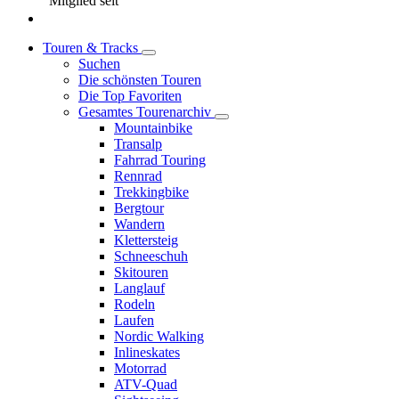
Mitglied seit
Touren & Tracks
Suchen
Die schönsten Touren
Die Top Favoriten
Gesamtes Tourenarchiv
Mountainbike
Transalp
Fahrrad Touring
Rennrad
Trekkingbike
Bergtour
Wandern
Klettersteig
Schneeschuh
Skitouren
Langlauf
Rodeln
Laufen
Nordic Walking
Inlineskates
Motorrad
ATV-Quad