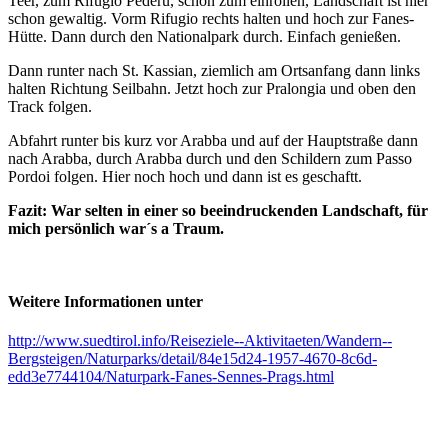
Teer, zum Rifugio Pederü, schön zum einrollen, Landschaft ist hier
schon gewaltig. Vorm Rifugio rechts halten und hoch zur Fanes-
Hütte. Dann durch den Nationalpark durch. Einfach genießen.
Dann runter nach St. Kassian, ziemlich am Ortsanfang dann links
halten Richtung Seilbahn. Jetzt hoch zur Pralongia und oben den
Track folgen.
Abfahrt runter bis kurz vor Arabba und auf der Hauptstraße dann
nach Arabba, durch Arabba durch und den Schildern zum Passo
Pordoi folgen. Hier noch hoch und dann ist es geschaftt.
Fazit: War selten in einer so beeindruckenden Landschaft, für
mich persönlich war´s a Traum.
Weitere Informationen unter
http://www.suedtirol.info/Reiseziele--Aktivitaeten/Wandern--
Bergsteigen/Naturparks/detail/84e15d24-1957-4670-8c6d-
edd3e7744104/Naturpark-Fanes-Sennes-Prags.html