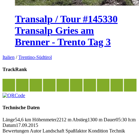
Transalp / Tour #145330
Transalp Gries am
Brenner - Trento Tag 3
Italien
/
Trentino-Südtirol
TrackRank
Technische Daten
Länge
54,6 km
Höhenmeter
2212 m
Abstieg
1300 m
Dauer
05:30 h:m
Datum
17.09.2015
Bewertungen
Autor
Landschaft
Spaßfaktor
Kondition
Technik