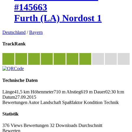
#145663
Furth (LA) Nordost 1
Deutschland
/
Bayern
TrackRank
Technische Daten
Länge
41,5 km
Höhenmeter
710 m
Abstieg
619 m
Dauer
02:30 h:m
Datum
27.09.2015
Bewertungen
Autor
Landschaft
Spaßfaktor
Kondition
Technik
Statistik
376 Views
Bewertungen
32 Downloads
Durchschnitt
Bewerten