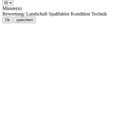
Minute(n)
Bewertung:
Landschaft
Spaßfaktor
Kondition
Technik
Ok
speichern