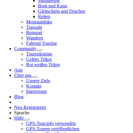
Sightseeing
Boot und Kanu
Gleitschirm und Drachen
Reiten
Mountainbike
Transalp
Rennrad
Wandern
Fahrrad Touring
Community
Tourenkönige
Gelbes Trikot
Rot weißes Trikot
App
Über uns
Unsere Ziele
Kontakt
Impressum
Blog
Neu Registrieren
Sprache
Hilfe
GPS-Tour.info verwenden
GPS-Touren veröffentlichen