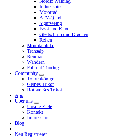
Nordic Walking
Inlineskates
Motorrad
ATV-Quad
Sightseeing
Boot und Kanu
Gleitschirm und Drachen
Reiten
Mountainbike
Transalp
Rennrad
Wandern
Fahrrad Touring
Community
Tourenkönige
Gelbes Trikot
Rot weißes Trikot
App
Über uns
Unsere Ziele
Kontakt
Impressum
Blog
Neu Registrieren