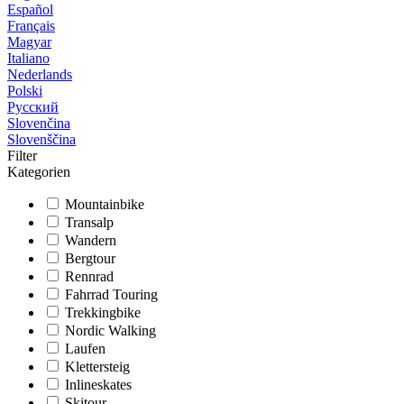
Español
Français
Magyar
Italiano
Nederlands
Polski
Русский
Slovenčina
Slovenščina
Filter
Kategorien
Mountainbike
Transalp
Wandern
Bergtour
Rennrad
Fahrrad Touring
Trekkingbike
Nordic Walking
Laufen
Klettersteig
Inlineskates
Skitour