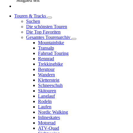
Mitglied seit
Touren & Tracks
Suchen
Die schönsten Touren
Die Top Favoriten
Gesamtes Tourenarchiv
Mountainbike
Transalp
Fahrrad Touring
Rennrad
Trekkingbike
Bergtour
Wandern
Klettersteig
Schneeschuh
Skitouren
Langlauf
Rodeln
Laufen
Nordic Walking
Inlineskates
Motorrad
ATV-Quad