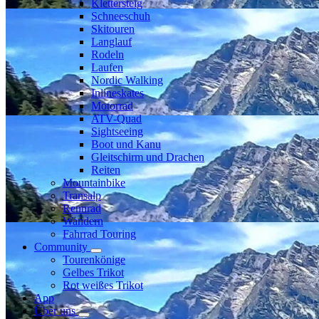
Klettersteig
Schneeschuh
Skitouren
Langlauf
Rodeln
Laufen
Nordic Walking
Inlineskates
Motorrad
ATV-Quad
Sightseeing
Boot und Kanu
Gleitschirm und Drachen
Reiten
Mountainbike
Transalp
Rennrad
Wandern
Fahrrad Touring
Community
Tourenkönige
Gelbes Trikot
Rot weißes Trikot
App
Über uns