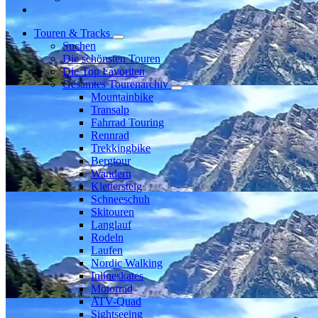
Touren & Tracks
Suchen
Die schönsten Touren
Die Top Favoriten
Gesamtes Tourenarchiv
Mountainbike
Transalp
Fahrrad Touring
Rennrad
Trekkingbike
Bergtour
Wandern
Klettersteig
Schneeschuh
Skitouren
Langlauf
Rodeln
Laufen
Nordic Walking
Inlineskates
Motorrad
ATV-Quad
Sightseeing