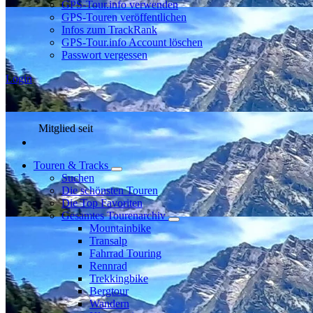
GPS-Tour.info verwenden
GPS-Touren veröffentlichen
Infos zum TrackRank
GPS-Tour.info Account löschen
Passwort vergessen
Login
Mitglied seit
Touren & Tracks
Suchen
Die schönsten Touren
Die Top Favoriten
Gesamtes Tourenarchiv
Mountainbike
Transalp
Fahrrad Touring
Rennrad
Trekkingbike
Bergtour
Wandern