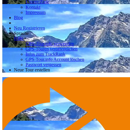
Unsere Ziele
Kontakt
Impressum
Blog
Neu Registrieren
Sprache
Hilfe
GPS-Tour.info verwenden
GPS-Touren veröffentlichen
Infos zum TrackRank
GPS-Tour.info Account löschen
Passwort vergessen
Neue Tour erstellen