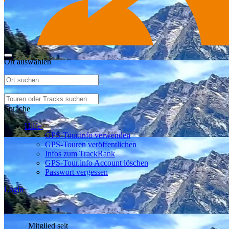
Ort auswählen
Sprache
Hilfe
GPS-Tour.info verwenden
GPS-Touren veröffentlichen
Infos zum TrackRank
GPS-Tour.info Account löschen
Passwort vergessen
Login
Mitglied seit