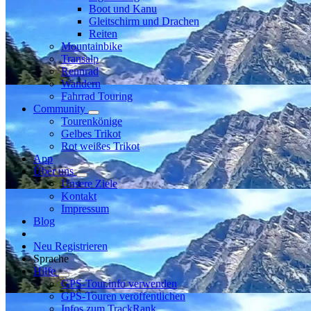
Boot und Kanu
Gleitschirm und Drachen
Reiten
Mountainbike
Transalp
Rennrad
Wandern
Fahrrad Touring
Community
Tourenkönige
Gelbes Trikot
Rot weißes Trikot
App
Über uns
Unsere Ziele
Kontakt
Impressum
Blog
Neu Registrieren
Sprache
Hilfe
GPS-Tour.info verwenden
GPS-Touren veröffentlichen
Infos zum TrackRank