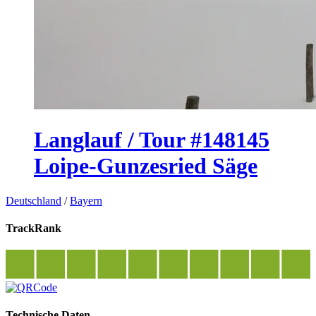
Langlauf / Tour #148145
Loipe-Gunzesried Säge
Deutschland
/
Bayern
TrackRank
Technische Daten