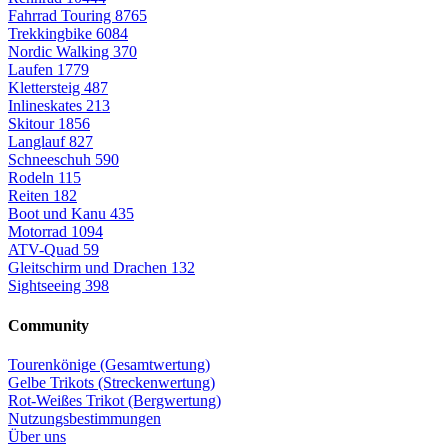
Fahrrad Touring
8765
Trekkingbike
6084
Nordic Walking
370
Laufen
1779
Klettersteig
487
Inlineskates
213
Skitour
1856
Langlauf
827
Schneeschuh
590
Rodeln
115
Reiten
182
Boot und Kanu
435
Motorrad
1094
ATV-Quad
59
Gleitschirm und Drachen
132
Sightseeing
398
Community
Tourenkönige (Gesamtwertung)
Gelbe Trikots (Streckenwertung)
Rot-Weißes Trikot (Bergwertung)
Nutzungsbestimmungen
Über uns