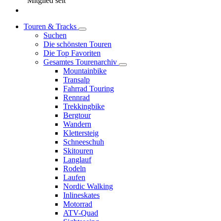
Mitglied seit
Touren & Tracks
Suchen
Die schönsten Touren
Die Top Favoriten
Gesamtes Tourenarchiv
Mountainbike
Transalp
Fahrrad Touring
Rennrad
Trekkingbike
Bergtour
Wandern
Klettersteig
Schneeschuh
Skitouren
Langlauf
Rodeln
Laufen
Nordic Walking
Inlineskates
Motorrad
ATV-Quad