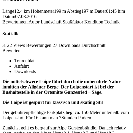
Länge
12,4 km
Höhenmeter
199 m
Abstieg
197 m
Dauer
01:45 h:m
Datum
07.03.2016
Bewertungen
Autor
Landschaft
Spaßfaktor
Kondition
Technik
Statistik
3122 Views
Bewertungen
27 Downloads
Durchschnitt
Bewerten
Tourenblatt
Anfahrt
Downloads
Die mittelschwere Loipe führt durch die unberührte Natur
inmitten der Allgäuer Berge. Der Loipenstart ist bei der
Bushaltestelle in der Ortsmitte Gunzesried – Säge.
Die Loipe ist gespurt für klassisch und skating Stil
Der gebührenpflichtige Parkplatz liegt ca. 150 Meter unterhalb vom
Loipenstart. Für 1€ kann man 3Stunden Parken.
Zunächst geht es bergauf zur Alpe Gerstenbrändle. Danach relativ