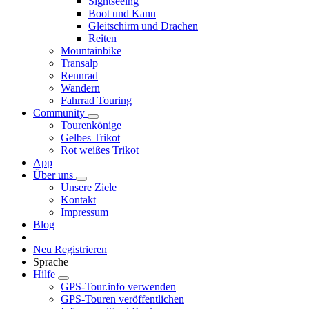
Sightseeing
Boot und Kanu
Gleitschirm und Drachen
Reiten
Mountainbike
Transalp
Rennrad
Wandern
Fahrrad Touring
Community
Tourenkönige
Gelbes Trikot
Rot weißes Trikot
App
Über uns
Unsere Ziele
Kontakt
Impressum
Blog
Neu Registrieren
Sprache
Hilfe
GPS-Tour.info verwenden
GPS-Touren veröffentlichen