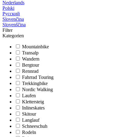
Nederlands
Polski
Русский
Slovenčina
Slovenščina
Filter
Kategorien
Mountainbike
Transalp
Wandern
Bergtour
Rennrad
Fahrrad Touring
Trekkingbike
Nordic Walking
Laufen
Klettersteig
Inlineskates
Skitour
Langlauf
Schneeschuh
Rodeln