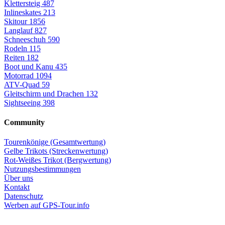
Klettersteig
487
Inlineskates
213
Skitour
1856
Langlauf
827
Schneeschuh
590
Rodeln
115
Reiten
182
Boot und Kanu
435
Motorrad
1094
ATV-Quad
59
Gleitschirm und Drachen
132
Sightseeing
398
Community
Tourenkönige (Gesamtwertung)
Gelbe Trikots (Streckenwertung)
Rot-Weißes Trikot (Bergwertung)
Nutzungsbestimmungen
Über uns
Kontakt
Datenschutz
Werben auf GPS-Tour.info