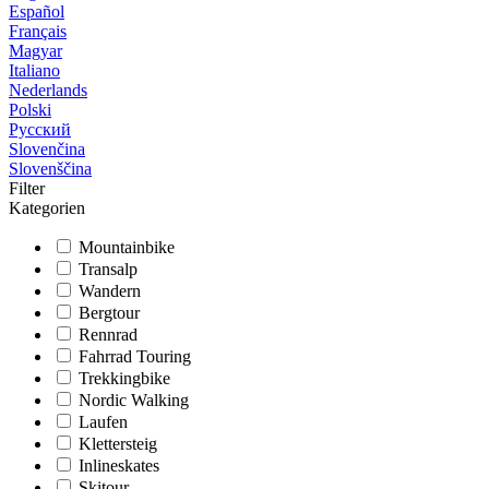
Español
Français
Magyar
Italiano
Nederlands
Polski
Русский
Slovenčina
Slovenščina
Filter
Kategorien
Mountainbike
Transalp
Wandern
Bergtour
Rennrad
Fahrrad Touring
Trekkingbike
Nordic Walking
Laufen
Klettersteig
Inlineskates
Skitour