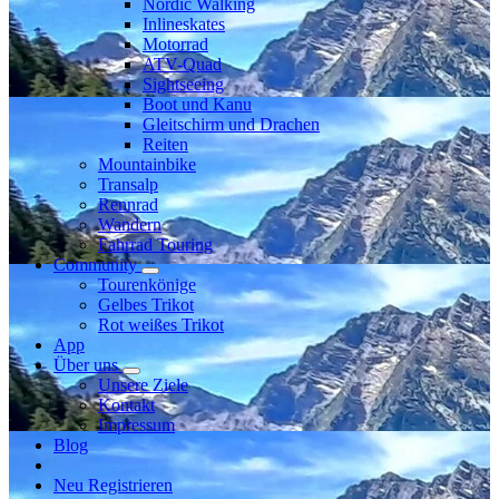
Nordic Walking
Inlineskates
Motorrad
ATV-Quad
Sightseeing
Boot und Kanu
Gleitschirm und Drachen
Reiten
Mountainbike
Transalp
Rennrad
Wandern
Fahrrad Touring
Community
Tourenkönige
Gelbes Trikot
Rot weißes Trikot
App
Über uns
Unsere Ziele
Kontakt
Impressum
Blog
Neu Registrieren