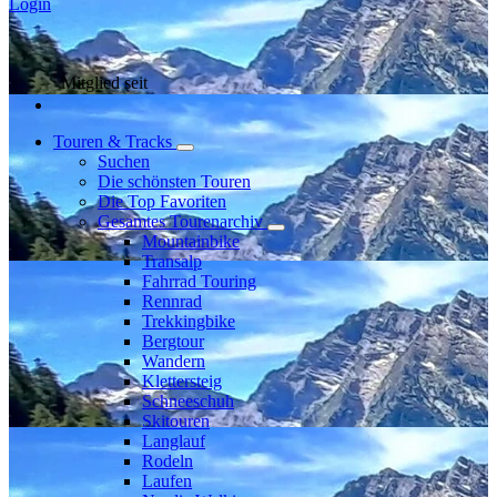
Login
Mitglied seit
Touren & Tracks
Suchen
Die schönsten Touren
Die Top Favoriten
Gesamtes Tourenarchiv
Mountainbike
Transalp
Fahrrad Touring
Rennrad
Trekkingbike
Bergtour
Wandern
Klettersteig
Schneeschuh
Skitouren
Langlauf
Rodeln
Laufen