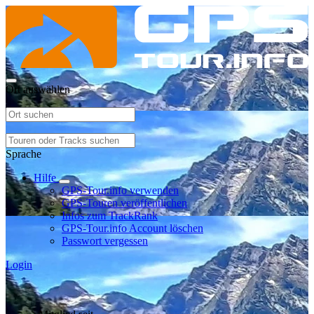
Ort auswählen
Sprache
Hilfe
GPS-Tour.info verwenden
GPS-Touren veröffentlichen
Infos zum TrackRank
GPS-Tour.info Account löschen
Passwort vergessen
Login