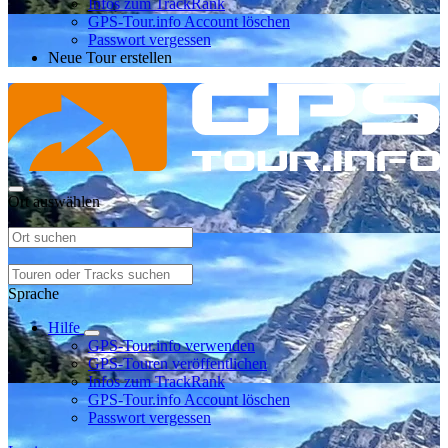
Infos zum TrackRank
GPS-Tour.info Account löschen
Passwort vergessen
Neue Tour erstellen
Ort auswählen
Sprache
Hilfe
GPS-Tour.info verwenden
GPS-Touren veröffentlichen
Infos zum TrackRank
GPS-Tour.info Account löschen
Passwort vergessen