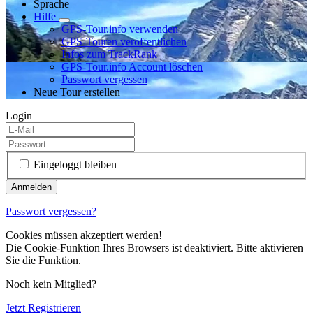
Sprache
Hilfe
GPS-Tour.info verwenden
GPS-Touren veröffentlichen
Infos zum TrackRank
GPS-Tour.info Account löschen
Passwort vergessen
Neue Tour erstellen
Login
Eingeloggt bleiben
Passwort vergessen?
Cookies müssen akzeptiert werden!
Die Cookie-Funktion Ihres Browsers ist deaktiviert. Bitte aktivieren
Sie die Funktion.
Noch kein Mitglied?
Jetzt Registrieren