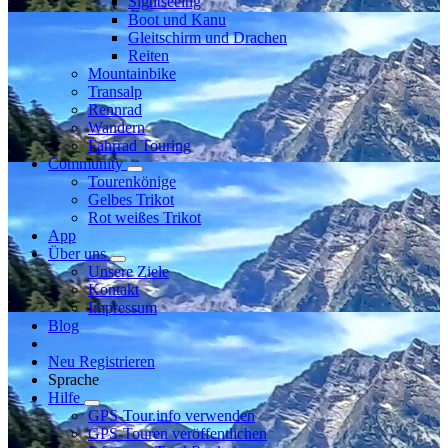
Sightseeing
Boot und Kanu
Gleitschirm und Drachen
Reiten
Mountainbike
Transalp
Rennrad
Wandern
Fahrrad Touring
Community
Tourenkönige
Gelbes Trikot
Rot weißes Trikot
App
Über uns
Unsere Ziele
Kontakt
Impressum
Blog
Neu Registrieren
Sprache
Hilfe
GPS-Tour.info verwenden
GPS-Touren veröffentlichen