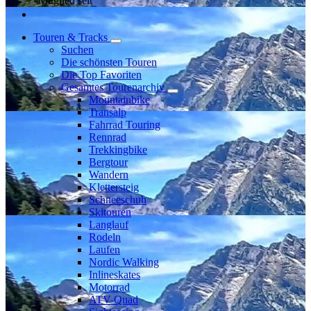
Mitglied seit
Touren & Tracks
Suchen
Die schönsten Touren
Die Top Favoriten
Gesamtes Tourenarchiv
Mountainbike
Transalp
Fahrrad Touring
Rennrad
Trekkingbike
Bergtour
Wandern
Klettersteig
Schneeschuh
Skitouren
Langlauf
Rodeln
Laufen
Nordic Walking
Inlineskates
Motorrad
ATV-Quad