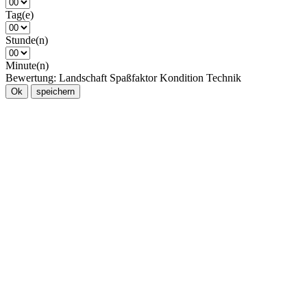
Tag(e)
Stunde(n)
Minute(n)
Bewertung:
Landschaft
Spaßfaktor
Kondition
Technik
Ok
speichern