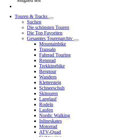
Mitglied seit
Touren & Tracks
Suchen
Die schönsten Touren
Die Top Favoriten
Gesamtes Tourenarchiv
Mountainbike
Transalp
Fahrrad Touring
Rennrad
Trekkingbike
Bergtour
Wandern
Klettersteig
Schneeschuh
Skitouren
Langlauf
Rodeln
Laufen
Nordic Walking
Inlineskates
Motorrad
ATV-Quad