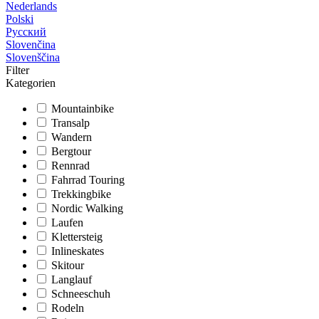
Nederlands
Polski
Русский
Slovenčina
Slovenščina
Filter
Kategorien
Mountainbike
Transalp
Wandern
Bergtour
Rennrad
Fahrrad Touring
Trekkingbike
Nordic Walking
Laufen
Klettersteig
Inlineskates
Skitour
Langlauf
Schneeschuh
Rodeln