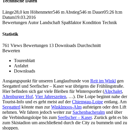
Technische Daten
Länge
28,0 km
Höhenmeter
546 m
Abstieg
546 m
Dauer
05:26 h:m
Datum
19.03.2016
Bewertungen
Autor
Landschaft
Spaßfaktor
Kondition
Technik
Statistik
761 Views
Bewertungen
13 Downloads
Durchschnitt
Bewerten
Tourenblatt
Anfahrt
Downloads
Ausgangspunkt für unseren Langlaufrunde von
Reit im Winkl
gen
Seegatterl und Seefischer – Kaser war übrigens die Frühlingstraße.
Hier befinden sich gar viele Bleiben für Wintersportler (
Alpchalet
,
Altenburger Hof
,
Vier Jahreszeiten
, …). Die Loipe beginnt nahe der
Tourist-Info und es geht meist auf der
Chiemgau-Loipe
entlang. Am
Seegatterl
könnte man zur
Winklmoos-Alm
aufsteigen oder den Lift
nehmen. Wir fahren jedoch weiter zur
Sachenbacheralm
und über
die Verbindungsloipe bis zum
Seefischer – Kaser
. Zurück geht es bis
zum Skistadion um anschließend durch die City zu bummeln und zu
shoppen.