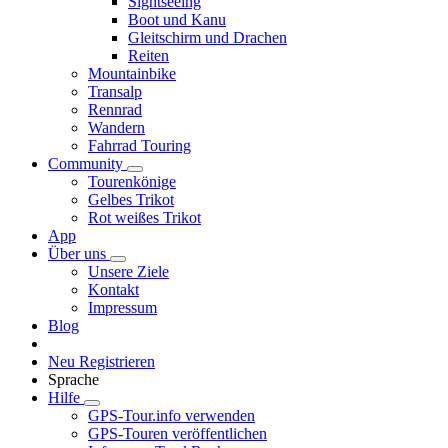
Sightseeing
Boot und Kanu
Gleitschirm und Drachen
Reiten
Mountainbike
Transalp
Rennrad
Wandern
Fahrrad Touring
Community
Tourenkönige
Gelbes Trikot
Rot weißes Trikot
App
Über uns
Unsere Ziele
Kontakt
Impressum
Blog
Neu Registrieren
Sprache
Hilfe
GPS-Tour.info verwenden
GPS-Touren veröffentlichen