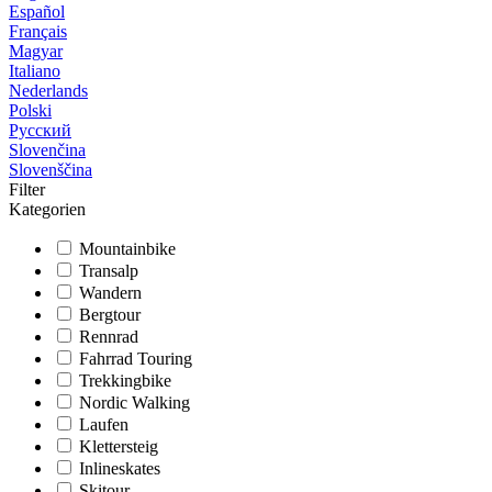
Español
Français
Magyar
Italiano
Nederlands
Polski
Русский
Slovenčina
Slovenščina
Filter
Kategorien
Mountainbike
Transalp
Wandern
Bergtour
Rennrad
Fahrrad Touring
Trekkingbike
Nordic Walking
Laufen
Klettersteig
Inlineskates
Skitour