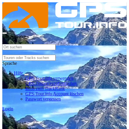
Ort auswählen
Sprache
Hilfe
GPS-Tour.info verwenden
GPS-Touren veröffentlichen
Infos zum TrackRank
GPS-Tour.info Account löschen
Passwort vergessen
Login