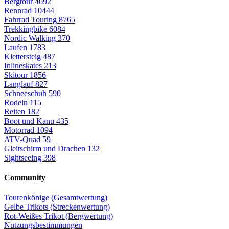
Bergtour
4692
Rennrad
10444
Fahrrad Touring
8765
Trekkingbike
6084
Nordic Walking
370
Laufen
1783
Klettersteig
487
Inlineskates
213
Skitour
1856
Langlauf
827
Schneeschuh
590
Rodeln
115
Reiten
182
Boot und Kanu
435
Motorrad
1094
ATV-Quad
59
Gleitschirm und Drachen
132
Sightseeing
398
Community
Tourenkönige (Gesamtwertung)
Gelbe Trikots (Streckenwertung)
Rot-Weißes Trikot (Bergwertung)
Nutzungsbestimmungen