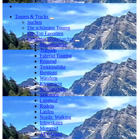
Mitglied seit
Touren & Tracks
Suchen
Die schönsten Touren
Die Top Favoriten
Gesamtes Tourenarchiv
Mountainbike
Transalp
Fahrrad Touring
Rennrad
Trekkingbike
Bergtour
Wandern
Klettersteig
Schneeschuh
Skitouren
Langlauf
Rodeln
Laufen
Nordic Walking
Inlineskates
Motorrad
ATV-Quad