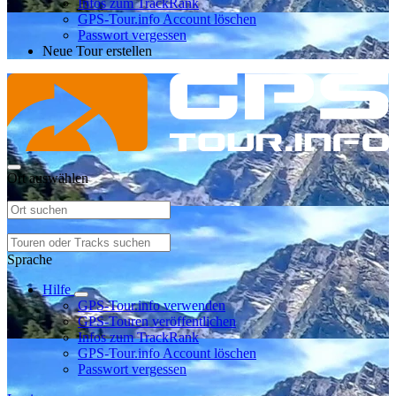
Infos zum TrackRank
GPS-Tour.info Account löschen
Passwort vergessen
Neue Tour erstellen
Ort auswählen
Sprache
Hilfe
GPS-Tour.info verwenden
GPS-Touren veröffentlichen
Infos zum TrackRank
GPS-Tour.info Account löschen
Passwort vergessen