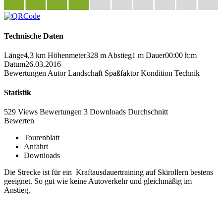
Technische Daten
Länge
4,3 km
Höhenmeter
328 m
Abstieg
1 m
Dauer
00:00 h:m
Datum
26.03.2016
Bewertungen
Autor
Landschaft
Spaßfaktor
Kondition
Technik
Statistik
529 Views
Bewertungen
3 Downloads
Durchschnitt
Bewerten
Tourenblatt
Anfahrt
Downloads
Die Strecke ist für ein Kraftausdauertraining auf Skirollern bestens
geeignet. So gut wie keine Autoverkehr und gleichmäßig im
Anstieg.