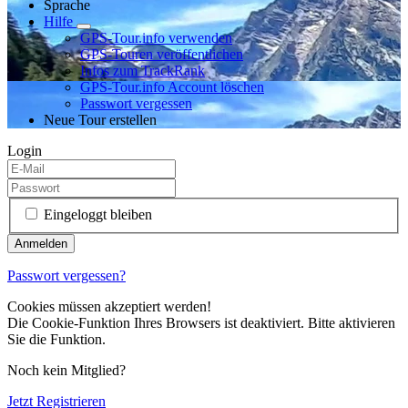
Sprache
Hilfe
GPS-Tour.info verwenden
GPS-Touren veröffentlichen
Infos zum TrackRank
GPS-Tour.info Account löschen
Passwort vergessen
Neue Tour erstellen
Login
Eingeloggt bleiben
Passwort vergessen?
Cookies müssen akzeptiert werden!
Die Cookie-Funktion Ihres Browsers ist deaktiviert. Bitte aktivieren
Sie die Funktion.
Noch kein Mitglied?
Jetzt Registrieren