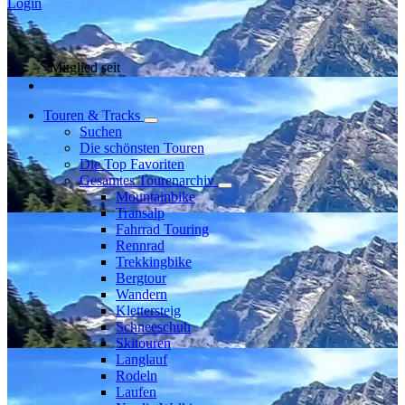
Login
Mitglied seit
Touren & Tracks
Suchen
Die schönsten Touren
Die Top Favoriten
Gesamtes Tourenarchiv
Mountainbike
Transalp
Fahrrad Touring
Rennrad
Trekkingbike
Bergtour
Wandern
Klettersteig
Schneeschuh
Skitouren
Langlauf
Rodeln
Laufen