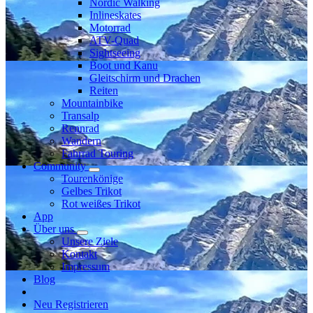
Nordic Walking
Inlineskates
Motorrad
ATV-Quad
Sightseeing
Boot und Kanu
Gleitschirm und Drachen
Reiten
Mountainbike
Transalp
Rennrad
Wandern
Fahrrad Touring
Community
Tourenkönige
Gelbes Trikot
Rot weißes Trikot
App
Über uns
Unsere Ziele
Kontakt
Impressum
Blog
Neu Registrieren