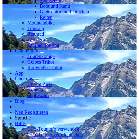
Sightseeing
Boot und Kanu
Gleitschirm und Drachen
Reiten
Mountainbike
Transalp
Rennrad
Wandern
Fahrrad Touring
Community
Tourenkönige
Gelbes Trikot
Rot weißes Trikot
App
Über uns
Unsere Ziele
Kontakt
Impressum
Blog
Neu Registrieren
Sprache
Hilfe
GPS-Tour.info verwenden
GPS-Touren veröffentlichen