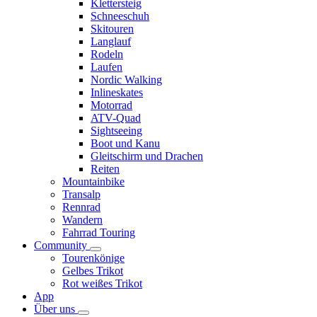
Klettersteig
Schneeschuh
Skitouren
Langlauf
Rodeln
Laufen
Nordic Walking
Inlineskates
Motorrad
ATV-Quad
Sightseeing
Boot und Kanu
Gleitschirm und Drachen
Reiten
Mountainbike
Transalp
Rennrad
Wandern
Fahrrad Touring
Community
Tourenkönige
Gelbes Trikot
Rot weißes Trikot
App
Über uns