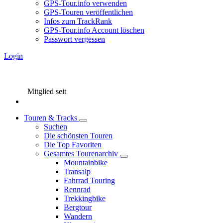
GPS-Tour.info verwenden
GPS-Touren veröffentlichen
Infos zum TrackRank
GPS-Tour.info Account löschen
Passwort vergessen
Login
Mitglied seit
Touren & Tracks
Suchen
Die schönsten Touren
Die Top Favoriten
Gesamtes Tourenarchiv
Mountainbike
Transalp
Fahrrad Touring
Rennrad
Trekkingbike
Bergtour
Wandern