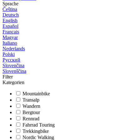
Sprache
Čeština
Deutsch
English
Español
Français
Magyar
Italiano
Nederlands
Polski
Русский
Slovenčina
Slovenščina
Filter
Kategorien
Mountainbike
Transalp
Wandern
Bergtour
Rennrad
Fahrrad Touring
Trekkingbike
Nordic Walking