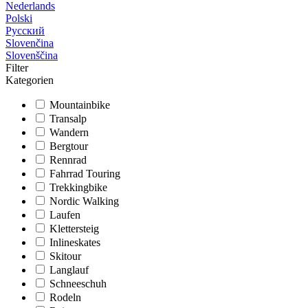
Nederlands
Polski
Русский
Slovenčina
Slovenščina
Filter
Kategorien
Mountainbike
Transalp
Wandern
Bergtour
Rennrad
Fahrrad Touring
Trekkingbike
Nordic Walking
Laufen
Klettersteig
Inlineskates
Skitour
Langlauf
Schneeschuh
Rodeln