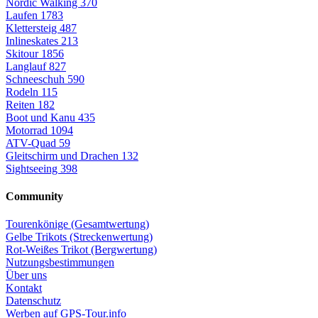
Nordic Walking
370
Laufen
1783
Klettersteig
487
Inlineskates
213
Skitour
1856
Langlauf
827
Schneeschuh
590
Rodeln
115
Reiten
182
Boot und Kanu
435
Motorrad
1094
ATV-Quad
59
Gleitschirm und Drachen
132
Sightseeing
398
Community
Tourenkönige (Gesamtwertung)
Gelbe Trikots (Streckenwertung)
Rot-Weißes Trikot (Bergwertung)
Nutzungsbestimmungen
Über uns
Kontakt
Datenschutz
Werben auf GPS-Tour.info