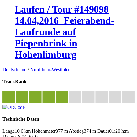
Laufen / Tour #149098
14.04,2016_Feierabend-
Laufrunde auf
Piepenbrink in
Hohenlimburg
Deutschland
/
Nordrhein-Westfalen
TrackRank
Technische Daten
Länge
10,6 km
Höhenmeter
377 m
Abstieg
374 m
Dauer
01:20 h:m
Datum
18.04.2016