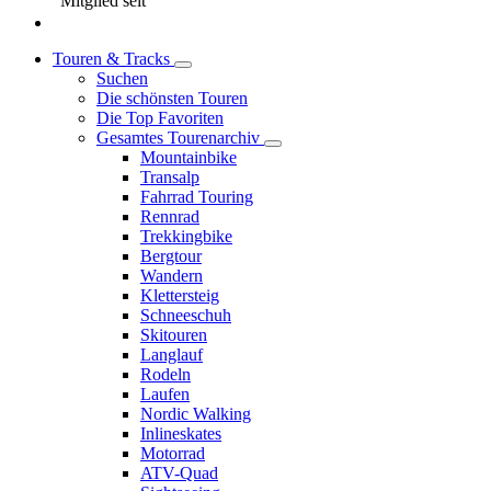
Mitglied seit
Touren & Tracks
Suchen
Die schönsten Touren
Die Top Favoriten
Gesamtes Tourenarchiv
Mountainbike
Transalp
Fahrrad Touring
Rennrad
Trekkingbike
Bergtour
Wandern
Klettersteig
Schneeschuh
Skitouren
Langlauf
Rodeln
Laufen
Nordic Walking
Inlineskates
Motorrad
ATV-Quad