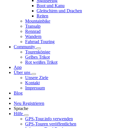
Sightseeing
Boot und Kanu
Gleitschirm und Drachen
Reiten
Mountainbike
Transalp
Rennrad
Wandern
Fahrrad Touring
Community
Tourenkönige
Gelbes Trikot
Rot weißes Trikot
App
Über uns
Unsere Ziele
Kontakt
Impressum
Blog
Neu Registrieren
Sprache
Hilfe
GPS-Tour.info verwenden
GPS-Touren veröffentlichen