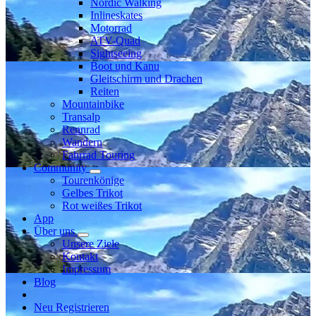
Nordic Walking
Inlineskates
Motorrad
ATV-Quad
Sightseeing
Boot und Kanu
Gleitschirm und Drachen
Reiten
Mountainbike
Transalp
Rennrad
Wandern
Fahrrad Touring
Community
Tourenkönige
Gelbes Trikot
Rot weißes Trikot
App
Über uns
Unsere Ziele
Kontakt
Impressum
Blog
Neu Registrieren