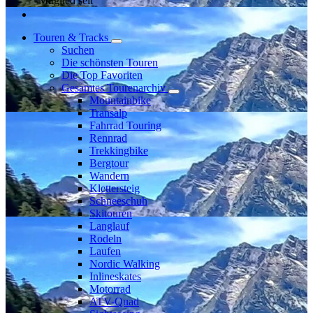
Mitglied seit
Touren & Tracks
Suchen
Die schönsten Touren
Die Top Favoriten
Gesamtes Tourenarchiv
Mountainbike
Transalp
Fahrrad Touring
Rennrad
Trekkingbike
Bergtour
Wandern
Klettersteig
Schneeschuh
Skitouren
Langlauf
Rodeln
Laufen
Nordic Walking
Inlineskates
Motorrad
ATV-Quad