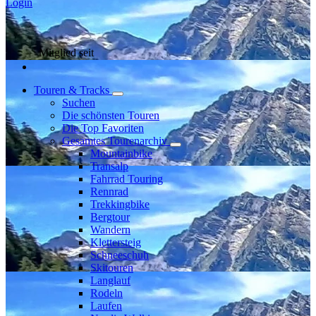
Login
Mitglied seit
Touren & Tracks
Suchen
Die schönsten Touren
Die Top Favoriten
Gesamtes Tourenarchiv
Mountainbike
Transalp
Fahrrad Touring
Rennrad
Trekkingbike
Bergtour
Wandern
Klettersteig
Schneeschuh
Skitouren
Langlauf
Rodeln
Laufen