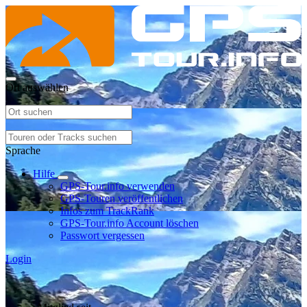
Ort auswählen
Sprache
Hilfe
GPS-Tour.info verwenden
GPS-Touren veröffentlichen
Infos zum TrackRank
GPS-Tour.info Account löschen
Passwort vergessen
Login