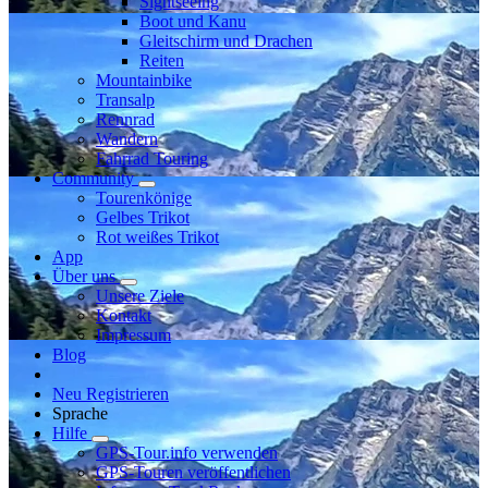
Sightseeing
Boot und Kanu
Gleitschirm und Drachen
Reiten
Mountainbike
Transalp
Rennrad
Wandern
Fahrrad Touring
Community
Tourenkönige
Gelbes Trikot
Rot weißes Trikot
App
Über uns
Unsere Ziele
Kontakt
Impressum
Blog
Neu Registrieren
Sprache
Hilfe
GPS-Tour.info verwenden
GPS-Touren veröffentlichen