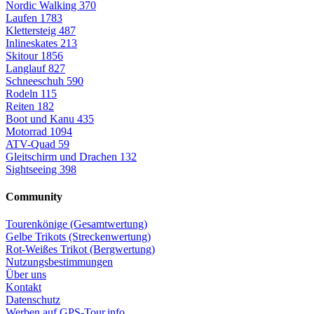
Nordic Walking
370
Laufen
1783
Klettersteig
487
Inlineskates
213
Skitour
1856
Langlauf
827
Schneeschuh
590
Rodeln
115
Reiten
182
Boot und Kanu
435
Motorrad
1094
ATV-Quad
59
Gleitschirm und Drachen
132
Sightseeing
398
Community
Tourenkönige (Gesamtwertung)
Gelbe Trikots (Streckenwertung)
Rot-Weißes Trikot (Bergwertung)
Nutzungsbestimmungen
Über uns
Kontakt
Datenschutz
Werben auf GPS-Tour.info