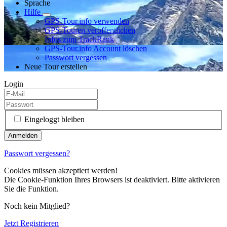
Sprache
Hilfe
GPS-Tour.info verwenden
GPS-Touren veröffentlichen
Infos zum TrackRank
GPS-Tour.info Account löschen
Passwort vergessen
Neue Tour erstellen
Login
Eingeloggt bleiben
Passwort vergessen?
Cookies müssen akzeptiert werden!
Die Cookie-Funktion Ihres Browsers ist deaktiviert. Bitte aktivieren
Sie die Funktion.
Noch kein Mitglied?
Jetzt Registrieren