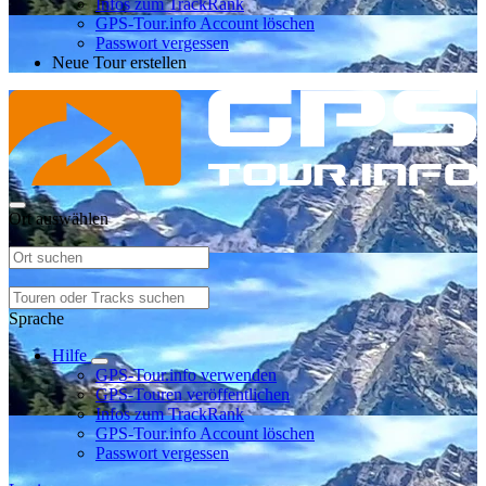
Infos zum TrackRank
GPS-Tour.info Account löschen
Passwort vergessen
Neue Tour erstellen
Ort auswählen
Sprache
Hilfe
GPS-Tour.info verwenden
GPS-Touren veröffentlichen
Infos zum TrackRank
GPS-Tour.info Account löschen
Passwort vergessen