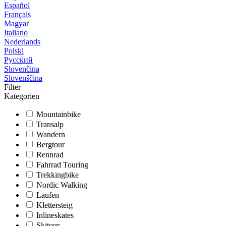
Español
Français
Magyar
Italiano
Nederlands
Polski
Русский
Slovenčina
Slovenščina
Filter
Kategorien
Mountainbike
Transalp
Wandern
Bergtour
Rennrad
Fahrrad Touring
Trekkingbike
Nordic Walking
Laufen
Klettersteig
Inlineskates
Skitour