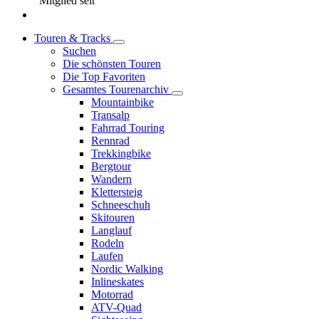
Mitglied seit
Touren & Tracks
Suchen
Die schönsten Touren
Die Top Favoriten
Gesamtes Tourenarchiv
Mountainbike
Transalp
Fahrrad Touring
Rennrad
Trekkingbike
Bergtour
Wandern
Klettersteig
Schneeschuh
Skitouren
Langlauf
Rodeln
Laufen
Nordic Walking
Inlineskates
Motorrad
ATV-Quad