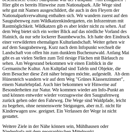
Hier gibt es bereits Hinweise zum Nationalpark. Alle Wege sind
sehr gut mit Namen ausgeschildert, die auch in den Fleyern der
Nationalparkverwaltung enthalten sich. Wir wandern zuerst auf den
Saugrabenweg zum Wildkatzenkindergarten, ein Infozentrum mit
Rastmöglichkeit. Wildkatzen gib es aber leider nicht zu sehen. Auf
dem Weg bietet sich ein weiter Blick auf das nördliche Vorland des
Hainich, da nur sehr lockerer Baumbewuchs. Ich hatte den Eindruck
einer verwilderten ehemaligen Kulturlandschaft. Weiter gehen wir
auf dem Saugrabenweg. Kurz nach dem Infopunkt wechselt die
Landschaft von offen hin zum dunklem Buchenurwald. Anfang Mai
gibt es an vielen Stellen zum Teil riesige Flächen mit Bärlauch zu
sehen. Am Wegesrand bekommen wir einen Einblick in die
Germanische Kultur. Am Kultpfad sind Tafeln und Objekte, die
dem Besucher diese Zeit näher bringen möchte, aufgestellt. Ab dem
Hünenteich wandern wir auf dem Weg "Grünes Klassenzimmer",
einem Naturlehrpfad. Auch hier bekommen wir Hinweise auf
Besonderheiten zur Natur. Wir kommen wieder am Info-Punkt an
und können entweder wieder vorzugsweise den Saugrafenweg
zurück gehen oder den Fahrweg. Die Wege sind Waldpfade, leicht
zu begehen, ohne nennenswerte Steigungen, aber m.E. nicht für
Kinderwagen usw. geeignet. Ein Verlassen der Wege ist nicht
gestattet.
Weitere Ziele in der Nähe können sein, Mühlhausen oder
Niederdorla mit dem geographischen Mittelpunkt