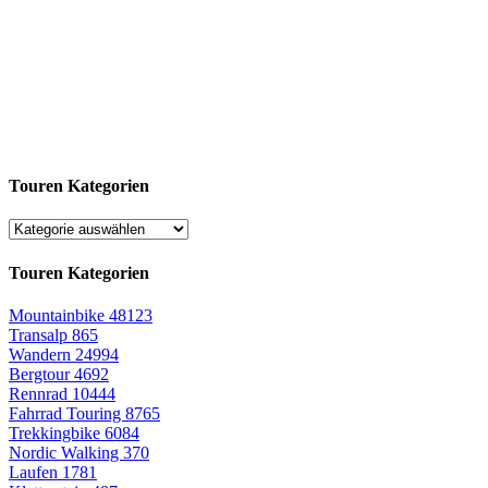
Touren Kategorien
Touren Kategorien
Mountainbike
48123
Transalp
865
Wandern
24994
Bergtour
4692
Rennrad
10444
Fahrrad Touring
8765
Trekkingbike
6084
Nordic Walking
370
Laufen
1781