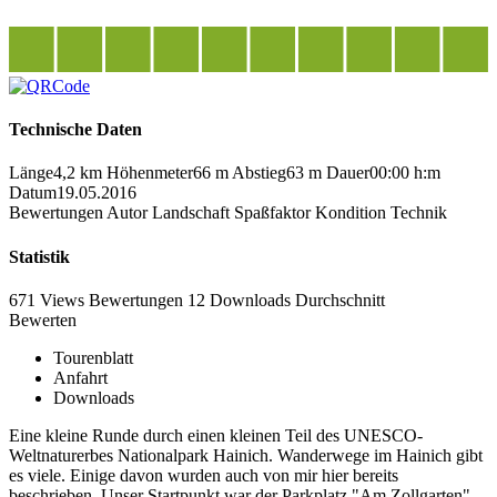
Technische Daten
Länge
4,2 km
Höhenmeter
66 m
Abstieg
63 m
Dauer
00:00 h:m
Datum
19.05.2016
Bewertungen
Autor
Landschaft
Spaßfaktor
Kondition
Technik
Statistik
671 Views
Bewertungen
12 Downloads
Durchschnitt
Bewerten
Tourenblatt
Anfahrt
Downloads
Eine kleine Runde durch einen kleinen Teil des UNESCO-
Weltnaturerbes Nationalpark Hainich. Wanderwege im Hainich gibt
es viele. Einige davon wurden auch von mir hier bereits
beschrieben. Unser Startpunkt war der Parkplatz "Am Zollgarten".