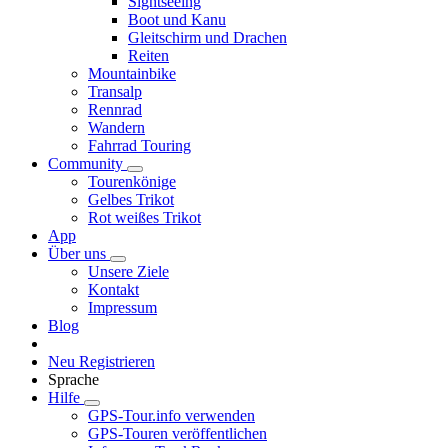
Sightseeing
Boot und Kanu
Gleitschirm und Drachen
Reiten
Mountainbike
Transalp
Rennrad
Wandern
Fahrrad Touring
Community
Tourenkönige
Gelbes Trikot
Rot weißes Trikot
App
Über uns
Unsere Ziele
Kontakt
Impressum
Blog
Neu Registrieren
Sprache
Hilfe
GPS-Tour.info verwenden
GPS-Touren veröffentlichen