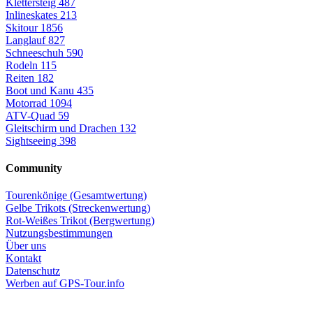
Klettersteig
487
Inlineskates
213
Skitour
1856
Langlauf
827
Schneeschuh
590
Rodeln
115
Reiten
182
Boot und Kanu
435
Motorrad
1094
ATV-Quad
59
Gleitschirm und Drachen
132
Sightseeing
398
Community
Tourenkönige (Gesamtwertung)
Gelbe Trikots (Streckenwertung)
Rot-Weißes Trikot (Bergwertung)
Nutzungsbestimmungen
Über uns
Kontakt
Datenschutz
Werben auf GPS-Tour.info