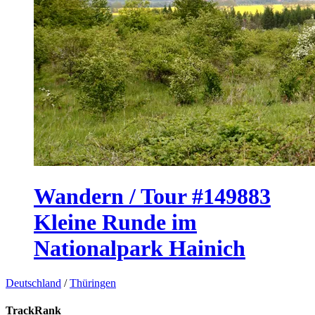
Wandern / Tour #149883
Kleine Runde im
Nationalpark Hainich
Deutschland
/
Thüringen
TrackRank