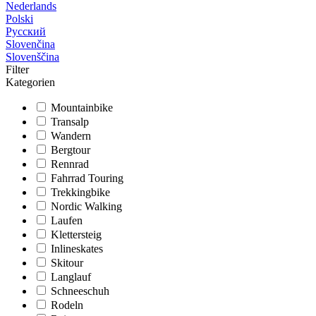
Nederlands
Polski
Русский
Slovenčina
Slovenščina
Filter
Kategorien
Mountainbike
Transalp
Wandern
Bergtour
Rennrad
Fahrrad Touring
Trekkingbike
Nordic Walking
Laufen
Klettersteig
Inlineskates
Skitour
Langlauf
Schneeschuh
Rodeln